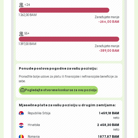
<24
1 262,00 BAM
Zarađujete manje
-254,00 BAM
55+
1 397,00 BAM
Zarađujete manje
-389,00 BAM
Ponude poslova
pogodne za vašu poziciju:
Pronađite bolje uslove za platu ili finansijske i nefinansijske beneficije za
sebe.
Pogledajte otvorene konkurse za ovu poziciju
Mjesečne plate za vašu poziciju
u drugim zemljama
:
Republika Srbija
1 459,18 BAM
neto
Hrvatska
2 458,30 BAM
neto
Romania
1 877,87 BAM