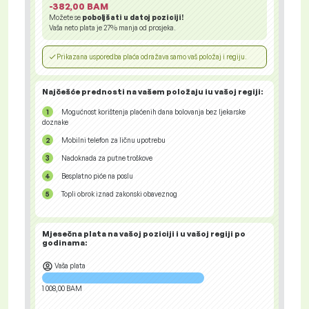
-382,00 BAM
Možete se
poboljšati u datoj poziciji!
Vaša neto plata je
27%
manja od prosjeka.
Prikazana usporedba plaća odražava samo vaš položaj i regiju.
Najčešće prednosti na vašem položaju iu vašoj regiji:
Mogućnost korištenja plaćenih dana bolovanja bez ljekarske
doznake
Mobilni telefon za ličnu upotrebu
Nadoknada za putne troškove
Besplatno piće na poslu
Topli obrok iznad zakonski obaveznog
Mjesečna plata na vašoj poziciji i u vašoj regiji
po
godinama:
Vaša plata
1 008,00 BAM