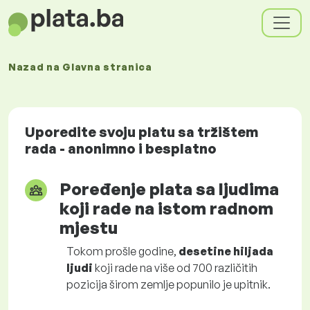
Nazad na
Glavna stranica
Uporedite svoju platu sa tržištem
rada - anonimno i besplatno
Poređenje plata sa ljudima
koji rade na istom radnom
mjestu
Tokom prošle godine,
desetine hiljada
ljudi
koji rade na više od 700 različitih
pozicija širom zemlje popunilo je upitnik.