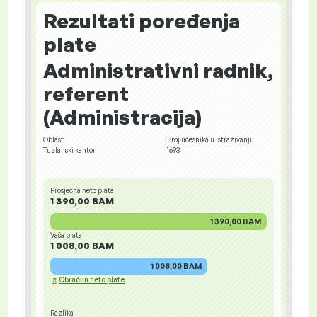
Rezultati poređenja
plate
Administrativni radnik,
referent
(Administracija)
Oblast
Broj učesnika u istraživanju
Tuzlanski kanton
1693
Prosječna neto plata
1 390,00 BAM
1 390,00 BAM
Vaša plata
1 008,00 BAM
1 008,00 BAM
Obračun neto plate
Razlika