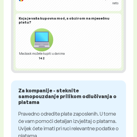
neto
Koja je vaša
kupovna moć
, s obzirom na mjesečnu
platu?
Macbook možete kupiti u danima
142
Za kompanije - steknite
samopouzdanje prilikom odlučivanja o
platama
Pravedno odredite plate zaposlenih. U tome
će vam pomoći detaljan izvještaj o platama.
Uvijek ćete imati pri ruci relevantne podatke o
platama.