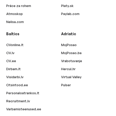
Práce za rohem
Platy.sk
Atmoskop
Paylab.com
Nelisa.com
Baltics
Adriatic
CVonline.lt
MojPosao
CV.lv
MojPosao.ba
CV.ee
Vrabotuvanje
Dirbam.lt
Hercul.hr
Visidarbi.lv
Virtual Valley
Otsintood.ee
Pulser
Personaloatrankos.lt
Recruitment.lv
Varbamisteenused.ee