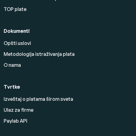
TOP plate
Dokumenti
Opšti uslovi
Metodologija istraživanja plata
O nama
Tvrtke
Izveštaj o platama širom sveta
Ulaz za firme
Paylab API