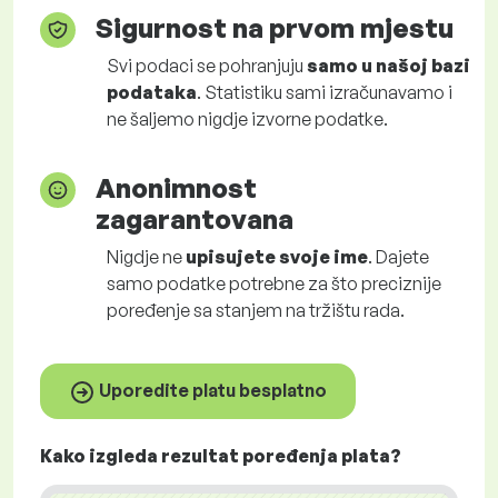
Sigurnost na prvom mjestu
Svi podaci se pohranjuju
samo u našoj bazi
podataka
. Statistiku sami izračunavamo i
ne šaljemo nigdje izvorne podatke.
Anonimnost
zagarantovana
Nigdje ne
upisujete svoje ime
. Dajete
samo podatke potrebne za što preciznije
poređenje sa stanjem na tržištu rada.
Uporedite platu besplatno
Kako izgleda rezultat poređenja plata?