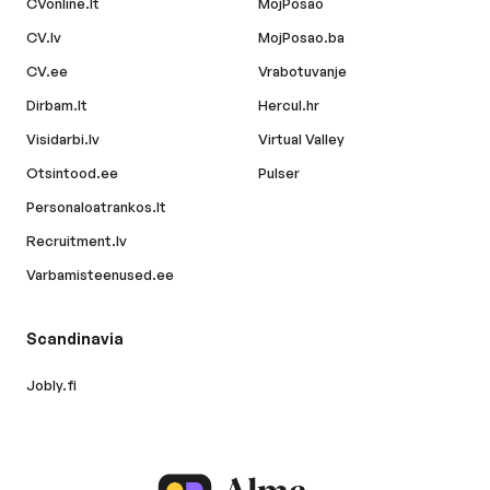
CVonline.lt
MojPosao
CV.lv
MojPosao.ba
CV.ee
Vrabotuvanje
Dirbam.lt
Hercul.hr
Visidarbi.lv
Virtual Valley
Otsintood.ee
Pulser
Personaloatrankos.lt
Recruitment.lv
Varbamisteenused.ee
Scandinavia
Jobly.fi