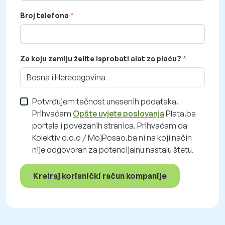
Broj telefona
Za koju zemlju želite isprobati alat za plaću?
Bosna i Herecegovina
Potvrđujem tačnost unesenih podataka.
Prihvaćam
Opšte uvjete poslovanja
Plata.ba
portala i povezanih stranica. Prihvaćam da
Kolektiv d.o.o / MojPosao.ba ni na koji način
nije odgovoran za potencijalnu nastalu štetu.
Kreiraj korisnički račun kompanije