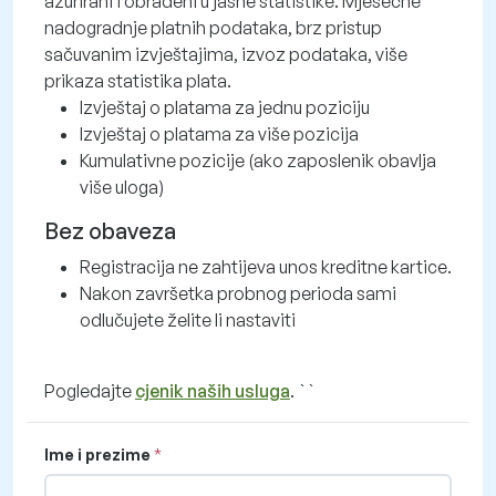
ažurirani i obrađeni u jasne statistike. Mjesečne
nadogradnje platnih podataka, brz pristup
sačuvanim izvještajima, izvoz podataka, više
prikaza statistika plata.
Izvještaj o platama za jednu poziciju
Izvještaj o platama za više pozicija
Kumulativne pozicije (ako zaposlenik obavlja
više uloga)
Bez obaveza
Registracija ne zahtijeva unos kreditne kartice.
Nakon završetka probnog perioda sami
odlučujete želite li nastaviti
Pogledajte
cjenik naših usluga
. ``
Ime i prezime