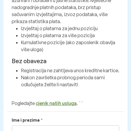
ažurirani i obrađeni u jasne statistike. Mjesečne
nadogradnje platnih podataka, brz pristup
sačuvanim izvještajima, izvoz podataka, više
prikaza statistika plata.
Izvještaj o platama za jednu poziciju
Izvještaj o platama za više pozicija
Kumulativne pozicije (ako zaposlenik obavlja
više uloga)
Bez obaveza
Registracija ne zahtijeva unos kreditne kartice.
Nakon završetka probnog perioda sami
odlučujete želite li nastaviti
Pogledajte
cjenik naših usluga
. ``
Ime i prezime