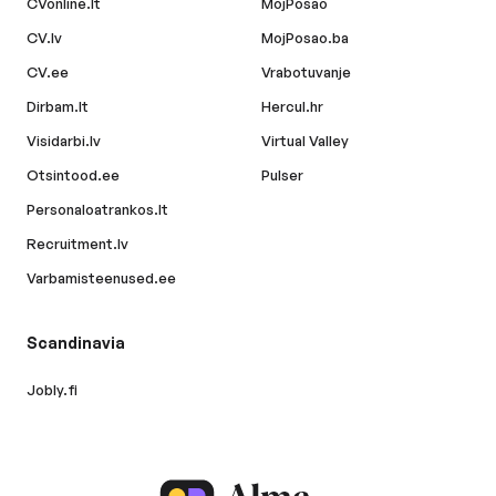
CVonline.lt
MojPosao
CV.lv
MojPosao.ba
CV.ee
Vrabotuvanje
Dirbam.lt
Hercul.hr
Visidarbi.lv
Virtual Valley
Otsintood.ee
Pulser
Personaloatrankos.lt
Recruitment.lv
Varbamisteenused.ee
Scandinavia
Jobly.fi