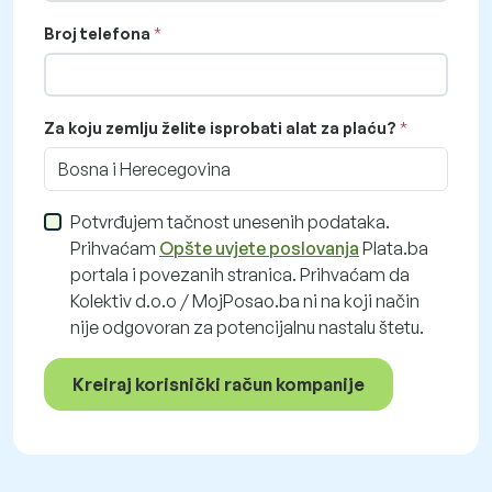
Broj telefona
Za koju zemlju želite isprobati alat za plaću?
Bosna i Herecegovina
Potvrđujem tačnost unesenih podataka.
Prihvaćam
Opšte uvjete poslovanja
Plata.ba
portala i povezanih stranica. Prihvaćam da
Kolektiv d.o.o / MojPosao.ba ni na koji način
nije odgovoran za potencijalnu nastalu štetu.
Kreiraj korisnički račun kompanije