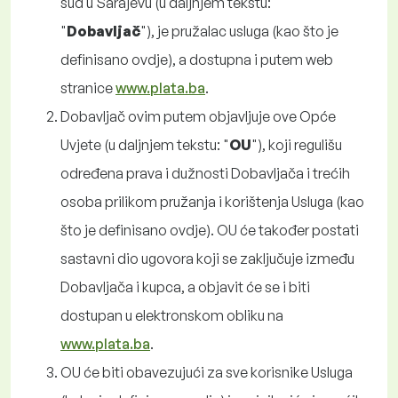
sud u Sarajevu (u daljnjem tekstu:
"
Dobavljač
"), je pružalac usluga (kao što je
definisano ovdje), a dostupna i putem web
stranice
www.plata.ba
.
Dobavljač ovim putem objavljuje ove Opće
Uvjete (u daljnjem tekstu: "
OU
"), koji regulišu
određena prava i dužnosti Dobavljača i trećih
osoba prilikom pružanja i korištenja Usluga (kao
što je definisano ovdje). OU će također postati
sastavni dio ugovora koji se zaključuje između
Dobavljača i kupca, a objavit će se i biti
dostupan u elektronskom obliku na
www.plata.ba
.
OU će biti obavezujući za sve korisnike Usluga