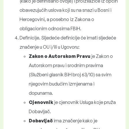
(kako je definisano ovdje) i proizilaziće iz općih
obavezujućih uslova koji su na snazi u Bosni i
Hercegovini, a posebno iz Zakona o
obligacionim odnosima FBiH.
Definicije. Sljedeće definicije će imati sljedeće
značenje u OU i/ili u Ugovoru:
Zakon o Autorskom Pravu
je Zakon o
Autorskom pravu i srodnim pravima
(
Službeni glasnik BiH broj 63/10
) sa svim
njegovim budućim izmjenama i
dopunama.
Cjenovnik
je cjenovnik Usluga koje pruža
Dobavljač.
Dobavljač
ima značenje kako je