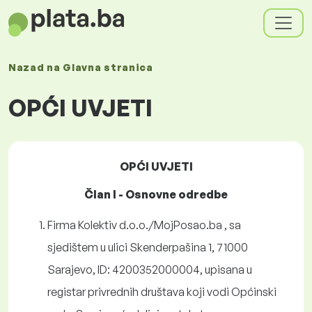
Nazad na
Glavna stranica
OPĆI UVJETI
OPĆI UVJETI
Član I - Osnovne odredbe
Firma Kolektiv d.o.o./MojPosao.ba , sa
sjedištem u ulici Skenderpašina 1, 71000
Sarajevo, ID: 4200352000004, upisana u
registar privrednih društava koji vodi Općinski