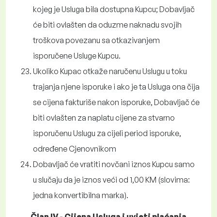
kojeg je Usluga bila dostupna Kupcu; Dobavljač
će biti ovlašten da oduzme naknadu svojih
troškova povezanu sa otkazivanjem
isporučene Usluge Kupcu.
Ukoliko Kupac otkaže naručenu Uslugu u toku
trajanja njene isporuke i ako je ta Usluga ona čija
se cijena fakturiše nakon isporuke, Dobavljač će
biti ovlašten za naplatu cijene za stvarno
isporučenu Uslugu za cijeli period isporuke,
određene Cjenovnikom
Dobavljač će vratiti novčani iznos Kupcu samo
u slučaju da je iznos veći od 1,00 KM (slovima:
jedna konvertibilna marka).
Član IV - Cijena Usluga i uvjeti plaćanja