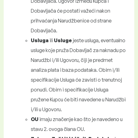
Dobavljača. Ugovor između Kupca i
Dobavljača će postati važeći nakon
prihvaćanja Narudžbenice od strane
Dobavljača.
Usluga
ili
Usluge
jeste usluga, eventualno
usluge koje pruža Dobavljač za naknadu po
Narudžbi i/ili Ugovoru, čiji je predmet
analiza plata i baza podataka. Obim i/ili
specifikacije Usluga će zavisti o trenutnoj
ponudi. Obim i specifikacije Usluga
pružene Kupcu će biti navedene u Narudžbi
i/ili u Ugovoru.
OU
imaju značenje kao što je navedeno u
stavu 2. ovoga člana OU.