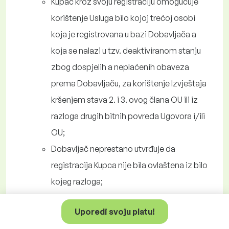
Kupac kroz svoju registraciju omogućuje
korištenje Usluga bilo kojoj trećoj osobi
koja je registrovana u bazi Dobavljača a
koja se nalazi u tzv. deaktiviranom stanju
zbog dospjelih a neplaćenih obaveza
prema Dobavljaču, za korištenje Izvještaja
kršenjem stava 2. i 3. ovog člana OU ili iz
razloga drugih bitnih povreda Ugovora i/ili
OU;
Dobavljač neprestano utvrđuje da
registracija Kupca nije bila ovlaštena iz bilo
kojeg razloga;
Kupac krši Ugovor i/ili odredbe OU i/ili
Uporedi svoju platu!
dobru praksu, i ako na taj način, prema