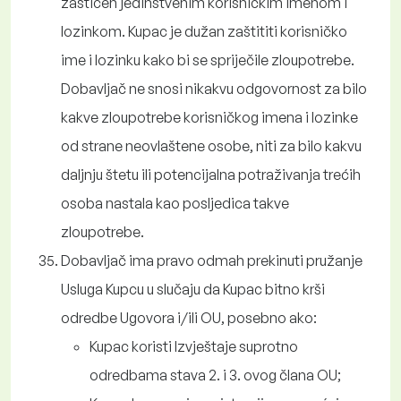
zaštićen jedinstvenim korisničkim imenom i
lozinkom. Kupac je dužan zaštititi korisničko
ime i lozinku kako bi se spriječile zloupotrebe.
Dobavljač ne snosi nikakvu odgovornost za bilo
kakve zloupotrebe korisničkog imena i lozinke
od strane neovlaštene osobe, niti za bilo kakvu
daljnju štetu ili potencijalna potraživanja trećih
osoba nastala kao posljedica takve
zloupotrebe.
Dobavljač ima pravo odmah prekinuti pružanje
Usluga Kupcu u slučaju da Kupac bitno krši
odredbe Ugovora i/ili OU, posebno ako:
Kupac koristi Izvještaje suprotno
odredbama stava 2. i 3. ovog člana OU;