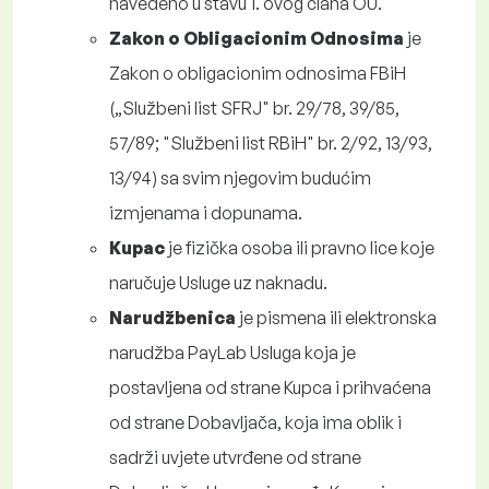
navedeno u stavu 1. ovog člana OU.
Zakon o Obligacionim Odnosima
je
Zakon o obligacionim odnosima FBiH
(„
Službeni list SFRJ" br.
29/78, 39/85,
57/89;
"Službeni list RBiH" br.
2/92, 13/93,
13/94) sa svim njegovim budućim
izmjenama i dopunama.
Kupac
je fizička osoba ili pravno lice koje
naručuje Usluge uz naknadu.
Narudžbenica
je pismena ili elektronska
narudžba PayLab Usluga koja je
postavljena od strane Kupca i prihvaćena
od strane Dobavljača, koja ima oblik i
sadrži uvjete utvrđene od strane