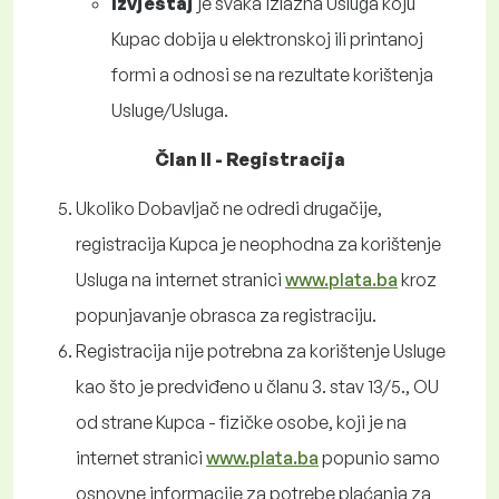
Izvještaj
je svaka izlazna Usluga koju
Kupac dobija u elektronskoj ili printanoj
formi a odnosi se na rezultate korištenja
Usluge/Usluga.
Član II - Registracija
Ukoliko Dobavljač ne odredi drugačije,
registracija Kupca je neophodna za korištenje
Usluga na internet stranici
www.plata.ba
kroz
popunjavanje obrasca za registraciju.
Registracija nije potrebna za korištenje Usluge
kao što je predviđeno u članu 3. stav 13/5., OU
od strane Kupca - fizičke osobe, koji je na
internet stranici
www.plata.ba
popunio samo
osnovne informacije za potrebe plaćanja za