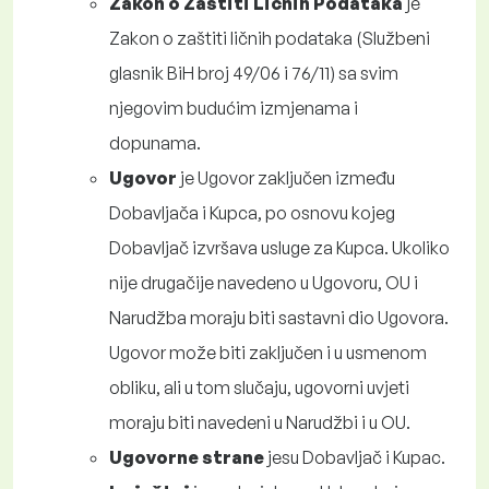
Zakon o Zaštiti Ličnih Podataka
je
Zakon o zaštiti ličnih podataka (Službeni
glasnik BiH broj 49/06 i 76/11) sa svim
njegovim budućim izmjenama i
dopunama.
Ugovor
je Ugovor zaključen između
Dobavljača i Kupca, po osnovu kojeg
Dobavljač izvršava usluge za Kupca. Ukoliko
nije drugačije navedeno u Ugovoru, OU i
Narudžba moraju biti sastavni dio Ugovora.
Ugovor može biti zaključen i u usmenom
obliku, ali u tom slučaju, ugovorni uvjeti
moraju biti navedeni u Narudžbi i u OU.
Ugovorne strane
jesu Dobavljač i Kupac.