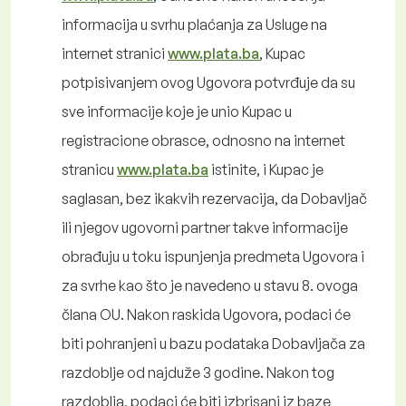
informacija u svrhu plaćanja za Usluge na
internet stranici
www.plata.ba
, Kupac
potpisivanjem ovog Ugovora potvrđuje da su
sve informacije koje je unio Kupac u
registracione obrasce, odnosno na internet
stranicu
www.plata.ba
istinite, i Kupac je
saglasan, bez ikakvih rezervacija, da Dobavljač
ili njegov ugovorni partner takve informacije
obrađuju u toku ispunjenja predmeta Ugovora i
za svrhe kao što je navedeno u stavu 8. ovoga
člana OU. Nakon raskida Ugovora, podaci će
biti pohranjeni u bazu podataka Dobavljača za
razdoblje od najduže 3 godine. Nakon tog
razdoblja, podaci će biti izbrisani iz baze