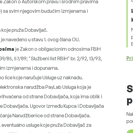
e Zakon o Autorskom pravu i srodnim pravima
0
) sa svim njegovim budućim izmjenama i
a koje pruža Dobavljač.
je navedeno u stavu 1. ovog člana OU.
nosima
je Zakon o obligacionim odnosima FBiH
Pri
 39/85, 57/89;
"Službeni list RBiH" br.
2/92, 13/93,
ćim izmjenama i dopunama.
vno lice koje naručuje Usluge uz naknadu.
S
 elektronska narudžba PayLab Usluga koja je
prihvaćena od strane Dobavljača, koja ima oblik i
p
ane Dobavljača. Ugovor između Kupca i Dobavljača
Na
aćanja Narudžbenice od strane Dobavljača.
po
, eventualno usluge koje pruža Dobavljač za