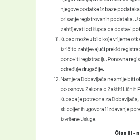
njegove podatke iz baze podataka
brisanje registrovanih podataka. 
zahtijevati od Kupca da dostavi p
Kupac može u bilo koje vrijeme otka
izričito zahtjevajući prekid registr
ponoviti registraciju. Ponovna regi
određuje drugačije.
Namjera Dobavljača ne smije biti ob
po osnovu Zakona o Zaštiti Lični
Kupaca je potrebna za Dobavljača, 
sklopljenih ugovora i izdavanje po
izvršene Usluge.
Član III -