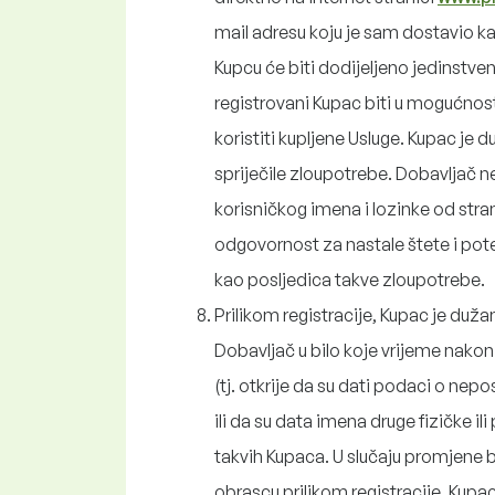
mail adresu koju je sam dostavio kak
Kupcu će biti dodijeljeno jedinstven
registrovani Kupac biti u mogućnosti
koristiti kupljene Usluge. Kupac je d
spriječile zloupotrebe. Dobavljač 
korisničkog imena i lozinke od stra
odgovornost za nastale štete i pote
kao posljedica takve zloupotrebe.
Prilikom registracije, Kupac je dužan
Dobavljač u bilo koje vrijeme nakon 
(tj. otkrije da su dati podaci o nepo
ili da su data imena druge fizičke i
takvih Kupaca. U slučaju promjene 
obrascu prilikom registracije, Kupa