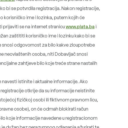
o bi se potvrdila registracija. Nakon registracije,
o korisničko ime i lozinka, putem kojih će
 prijaviti se na internet stranicu
www.plata.ba
i
užan zaštititi korisničko ime i lozinku kako bi se
ne snosi odgovornost za bilo kakve zloupotrebe
ne neovlaštenih osoba, niti Dobavljač snosi
ncijalne zahtjeve bilo koje treće strane nastalih
 navesti istinite i aktualne informacije. Ako
registracije otkrije da su informacije neistinite
stojećoj fizičkoj osobi ili fiktivnom pravnom licu,
li pravne osobe), on će odmah blokirati račun
bilo koje informacije navedene u registracionom
c je dužan bez nerazumnog odlaganja ažurirati te