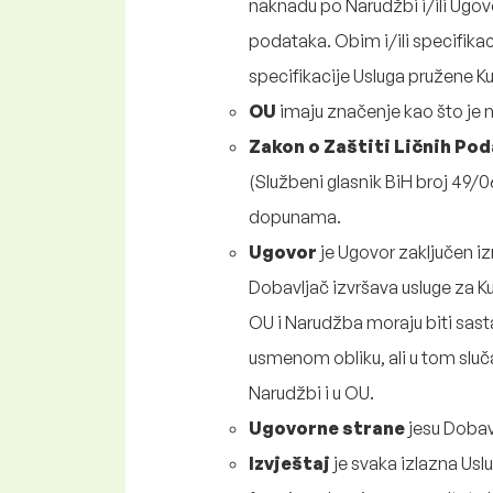
naknadu po Narudžbi i/ili Ugovo
podataka. Obim i/ili specifikac
specifikacije Usluga pružene Ku
OU
imaju značenje kao što je 
Zakon o Zaštiti Ličnih Po
(Službeni glasnik BiH broj 49/
dopunama.
Ugovor
je Ugovor zaključen i
Dobavljač izvršava usluge za K
OU i Narudžba moraju biti sast
usmenom obliku, ali u tom sluča
Narudžbi i u OU.
Ugovorne strane
jesu Dobavl
Izvještaj
je svaka izlazna Uslu