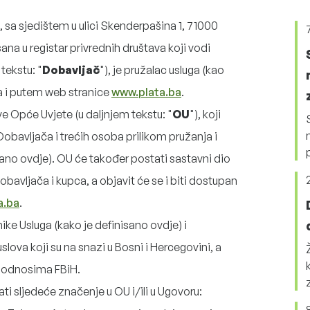
 sa sjedištem u ulici Skenderpašina 1, 71000
a u registar privrednih društava koji vodi
tekstu: "
Dobavljač
"), je pružalac usluga (kao
na i putem web stranice
www.plata.ba
.
e Opće Uvjete (u daljnjem tekstu: "
OU
"), koji
Dobavljača i trećih osoba prilikom pružanja i
isano ovdje). OU će također postati sastavni dio
bavljača i kupca, a objavit će se i biti dostupan
a.ba
.
ike Usluga (kako je definisano ovdje) i
slova koji su na snazi u Bosni i Hercegovini, a
 odnosima FBiH.
ati sljedeće značenje u OU i/ili u Ugovoru: