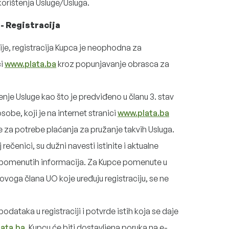
korištenja Usluge/Usluga.
I - Registracija
ije, registracija Kupca je neophodna za
ci
www.plata.ba
kroz popunjavanje obrasca za
enje Usluge kao što je predviđeno u članu 3. stav
sobe, koji je na internet stranici
www.plata.ba
za potrebe plaćanja za pružanje takvih Usluga.
rečenici, su dužni navesti istinite i aktualne
 pomenutih informacija. Za Kupce pomenute u
ovoga člana UO koje uređuju registraciju, se ne
ataka u registraciji i potvrde istih koja se daje
ata.ba
, Kupcu će biti dostavljena poruka na e-