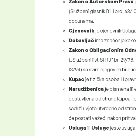
Zakon o Autorskom Pravu
j
(
Službeni glasnik BiH broj 63/1
dopunama.
Cjenovnik
je cjenovnik Uslug
Dobavljač
ima značenje kako 
Zakon o Obligacionim Od
(„
Službeni list SFRJ" br.
29/78,
13/94) sa svim njegovim budu
Kupac
je fizička osoba ili pra
Narudžbenica
je pismena ili
postavljena od strane Kupca i 
sadrži uvjete utvrđene od str
će postati važeći nakon prihv
Usluga
ili
Usluge
jeste usluga