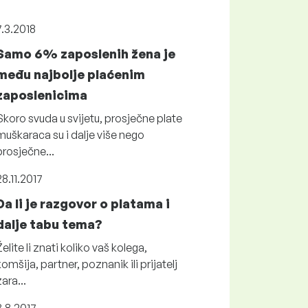
7.3.2018
Samo 6% zaposlenih žena je
među najbolje plaćenim
zaposlenicima
Skoro svuda u svijetu, prosječne plate
muškaraca su i dalje više nego
prosječne...
28.11.2017
Da li je razgovor o platama i
dalje tabu tema?
Želite li znati koliko vaš kolega,
komšija, partner, poznanik ili prijatelj
zara...