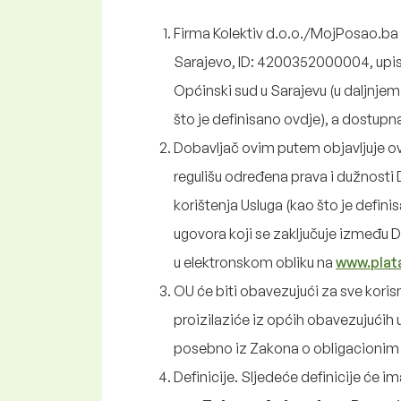
Firma Kolektiv d.o.o./MojPosao.ba ,
Sarajevo, ID: 4200352000004, upisan
Općinski sud u Sarajevu (u daljnjem 
što je definisano ovdje), a dostup
Dobavljač ovim putem objavljuje ov
regulišu određena prava i dužnosti 
korištenja Usluga (kao što je defin
ugovora koji se zaključuje između Do
u elektronskom obliku na
www.plat
OU će biti obavezujući za sve korisn
proizilaziće iz općih obavezujućih u
posebno iz Zakona o obligacionim
Definicije. Sljedeće definicije će im