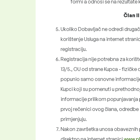
formi a odnosi se na rezultate 
Član I
Ukoliko Dobavljač ne odredi drugač
korištenje Usluga na internet strani
registraciju.
Registracija nije potrebna za korišt
13/5., OU od strane Kupca - fizičke o
popunio samo osnovne informacije 
Kupci koji su pomenuti u prethodnoj 
informacije prilikom popunjavanja
prvoj rečenici ovog člana, odredbe 
primjenjuju.
Nakon završetka unosa obaveznih pod
direktno na internet stranici
www.pl