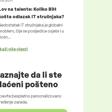
8.8.2017
Lov na talente: Koliko BiH
košta odlazak IT stručnjaka?
Nedostatak IT stručnjaka je globalni
problem, čije se posljedice osjete i u
Bosn...
kaži više vijesti
aznajte da li ste
laćeni
pošteno
bavite
besplatno
personalizovano
ređenje zarada.