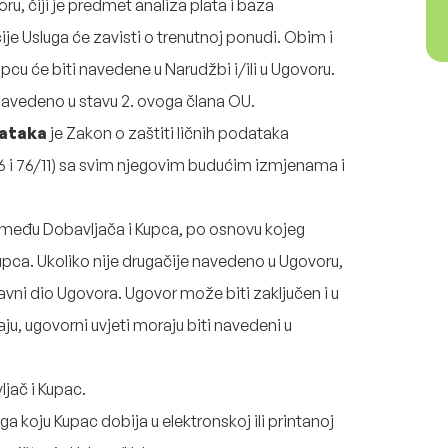
ru, čiji je predmet analiza plata i baza
ije Usluga će zavisti o trenutnoj ponudi. Obim i
pcu će biti navedene u Narudžbi i/ili u Ugovoru.
navedeno u stavu 2. ovoga člana OU.
dataka
je Zakon o zaštiti ličnih podataka
06 i 76/11) sa svim njegovim budućim izmjenama i
zmeđu Dobavljača i Kupca, po osnovu kojeg
upca. Ukoliko nije drugačije navedeno u Ugovoru,
avni dio Ugovora. Ugovor može biti zaključen i u
ju, ugovorni uvjeti moraju biti navedeni u
jač i Kupac.
ga koju Kupac dobija u elektronskoj ili printanoj