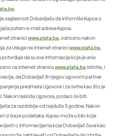
ata.ba
.
e saglasnost Dobavljaču da informiše Kupca o
ača putem e-mail adrese Kupca.
ernet stranici
www.plata.ba
, odnosno nakon
ja za Usluge na internet stranici
www.plata.ba
,
otvrđuje da su sve informacije koje je unio
osno na internet stranicu
www.plata.ba
istinite, i
vacija, da Dobavljač ili njegov ugovorni partner
spunjenja predmeta Ugovora i za svrhe kao što je
. Nakon raskida Ugovora, podaci će biti
jača za razdoblje od najduže 3 godine. Nakon
sani iz baze podataka. Kupac može u bilo koje
avijesti o informacijama koje Dobavljač čuva kao
vora može zahtijevati od Dobavljača da izbriše