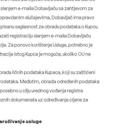
 slanjem e-maila Dobavljaču sa zahtjevom za
U opravdanim slučajevima, Dobavljač ima pravo
otpisanu saglasnost za obradu podataka o Kupcu.
zati registraciju slanjem e-maila Dobavljaču
acije. Za ponovo korištenje Usluge, potrebno je
stracija istog Kupca je moguća, ukoliko OU ne
rada ličnih podataka Kupaca, koji su zaštićeni
h Podataka. Međutim, obrada određenih podataka
posebno u cilju urednog vođenja registra
reznih dokumenata uz određivanje cijene za
 naručivanje usluge