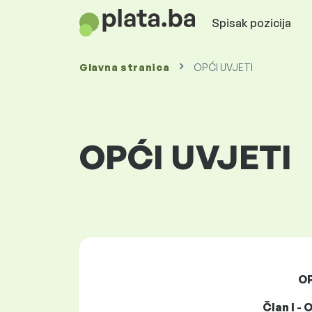
Spisak pozicija
Glavna stranica
OPĆI UVJETI
OPĆI UVJETI
OP
Član I -