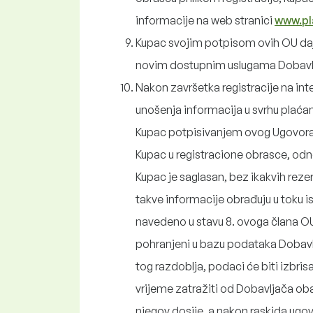
informacije na web stranici
www.pl
Kupac svojim potpisom ovih OU daj
novim dostupnim uslugama Dobavlj
Nakon završetka registracije na int
unošenja informacija u svrhu plaćan
Kupac potpisivanjem ovog Ugovora p
Kupac u registracione obrasce, odn
Kupac je saglasan, bez ikakvih rezer
takve informacije obrađuju u toku i
navedeno u stavu 8. ovoga člana OU
pohranjeni u bazu podataka Dobavl
tog razdoblja, podaci će biti izbri
vrijeme zatražiti od Dobavljača ob
njegov dosije, a nakon raskida ugo