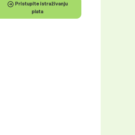
Pristupite istraživanju
plata