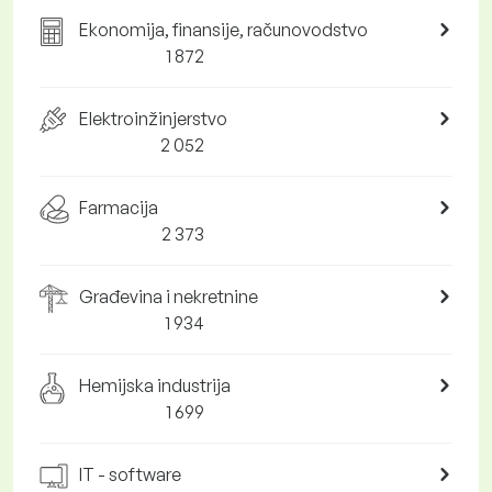
Ekonomija, finansije, računovodstvo
1 872
Elektroinžinjerstvo
2 052
Farmacija
2 373
Građevina i nekretnine
1 934
Hemijska industrija
1 699
IT - software