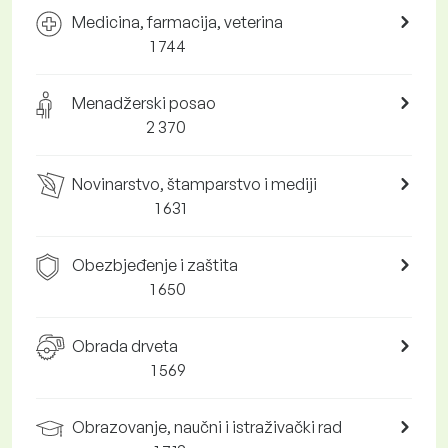
Medicina, farmacija, veterina
1 744
Menadžerski posao
2 370
Novinarstvo, štamparstvo i mediji
1 631
Obezbjeđenje i zaštita
1 650
Obrada drveta
1 569
Obrazovanje, naučni i istraživački rad