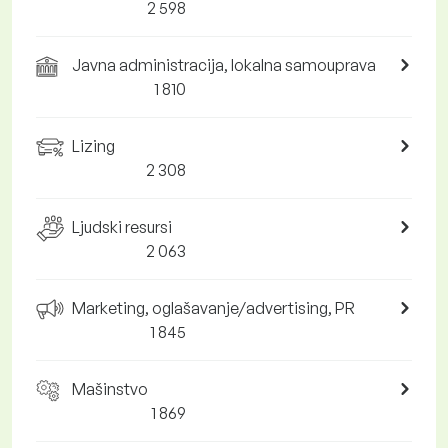
2 598
Javna administracija, lokalna samouprava
1 810
Lizing
2 308
Ljudski resursi
2 063
Marketing, oglašavanje/advertising, PR
1 845
Mašinstvo
1 869