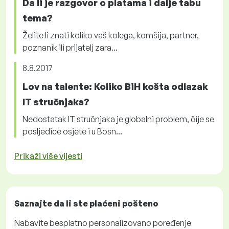
Da li je razgovor o platama i dalje tabu
tema?
Želite li znati koliko vaš kolega, komšija, partner,
poznanik ili prijatelj zara...
8.8.2017
Lov na talente: Koliko BiH košta odlazak
IT stručnjaka?
Nedostatak IT stručnjaka je globalni problem, čije se
posljedice osjete i u Bosn...
Prikaži više vijesti
Saznajte da li ste plaćeni
pošteno
Nabavite
besplatno
personalizovano poređenje