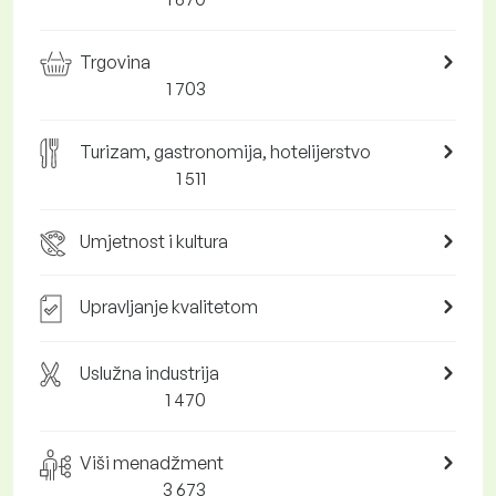
Trgovina
1 703
Turizam, gastronomija, hotelijerstvo
1 511
Umjetnost i kultura
Upravljanje kvalitetom
Uslužna industrija
1 470
Viši menadžment
3 673