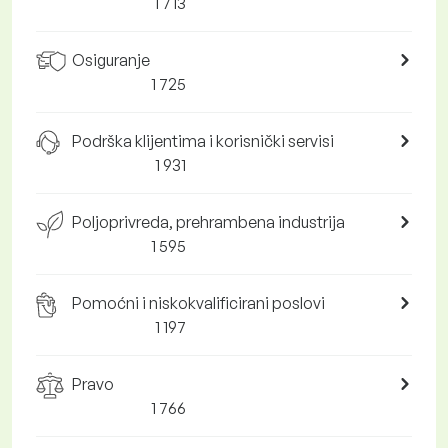
1 713
Osiguranje
1 725
Podrška klijentima i korisnički servisi
1 931
Poljoprivreda, prehrambena industrija
1 595
Pomoćni i niskokvalificirani poslovi
1 197
Pravo
1 766