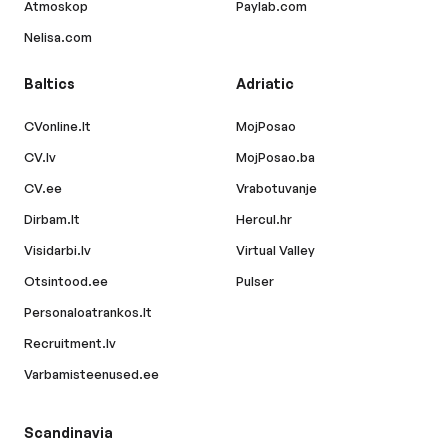
Atmoskop
Paylab.com
Nelisa.com
Baltics
Adriatic
CVonline.lt
MojPosao
CV.lv
MojPosao.ba
CV.ee
Vrabotuvanje
Dirbam.lt
Hercul.hr
Visidarbi.lv
Virtual Valley
Otsintood.ee
Pulser
Personaloatrankos.lt
Recruitment.lv
Varbamisteenused.ee
Scandinavia