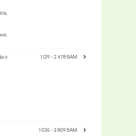
ica,
ave.
ja o
1 129 - 2 478 BAM
s
1 035 - 3 809 BAM