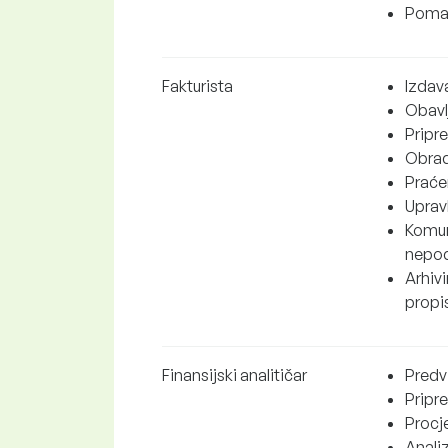
Pomag
Fakturista
Izdava
Obavl
Pripr
Obrad
Praćen
Upravl
Komun
nepod
Arhiv
propi
Finansijski analitičar
Predvi
Pripr
Procje
Analiz