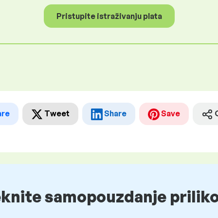
Pristupite istraživanju plata
are
Tweet
Share
Save
eknite samopouzdanje prilik