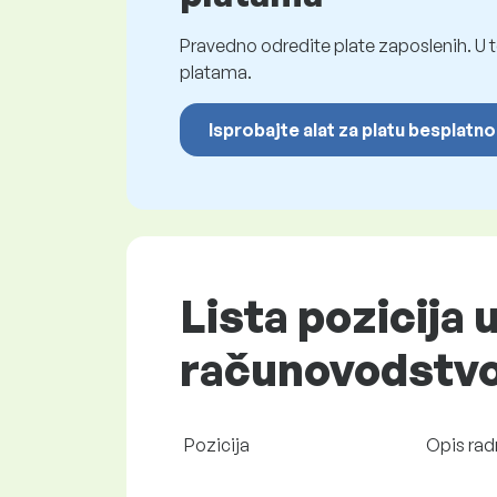
Pravedno odredite plate zaposlenih. U t
platama.
Isprobajte alat za platu besplatno
Lista pozicija 
računovodstvo 
Pozicija
Opis rad