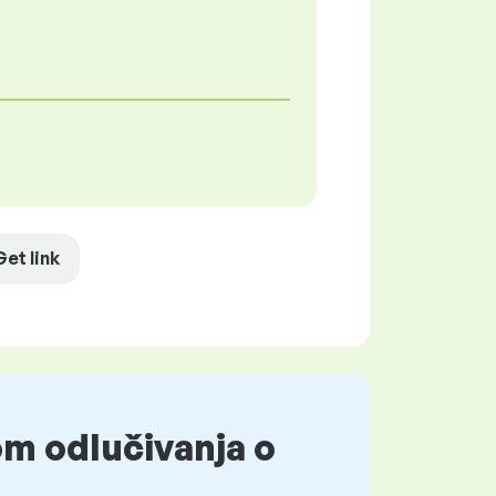
Get link
om odlučivanja o