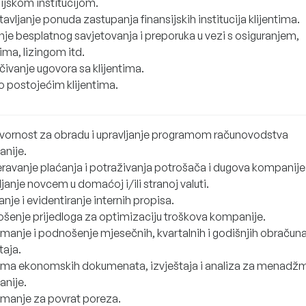
ijskom institucijom.
avljanje ponuda zastupanja finansijskih institucija klijentima.
nje besplatnog savjetovanja i preporuka u vezi s osiguranjem,
ima, lizingom itd.
čivanje ugovora sa klijentima.
 o postojećim klijentima.
ornost za obradu i upravljanje programom računovodstva
nije.
eravanje plaćanja i potraživanja potrošača i dugova kompanije
janje novcem u domaćoj i/ili stranoj valuti.
anje i evidentiranje internih propisa.
šenje prijedloga za optimizaciju troškova kompanije.
emanje i podnošenje mjesečnih, kvartalnih i godišnjih obračuna
taja.
ema ekonomskih dokumenata, izvještaja i analiza za menadž
nije.
emanje za povrat poreza.