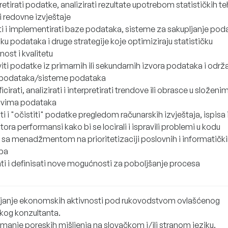
retirati podatke, analizirati rezultate upotrebom statističkih te
i redovne izvještaje
ti i implementirati baze podataka, sisteme za sakupljanje pod
iku podataka i druge strategije koje optimiziraju statističku
nost i kvalitetu
iti podatke iz primarnih ili sekundarnih izvora podataka i održ
podataka/sisteme podataka
ficirati, analizirati i interpretirati trendove ili obrasce u složeni
vima podataka
rati i "očistiti" podatke pregledom računarskih izvještaja, ispisa 
tora performansi kako bi se locirali i ispravili problemi u kodu
i sa menadžmentom na prioritetizaciji poslovnih i informatičk
ba
ati i definisati nove mogućnosti za poboljšanje procesa
janje ekonomskih aktivnosti pod rukovodstvom ovlašćenog
kog konzultanta.
manje poreskih mišljenja na slovačkom i/ili stranom jeziku.