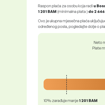
Raspon plaća za osobu koja radi
u Bos
1 201 BAM
(minimalna plata )
do
2 64
Ovo je ukupna mjesečna plaća uključujuć
određenog posla, pogledajte dolje o pl
Neto m
Plate m
10% zarađuje manje
1 201 BAM