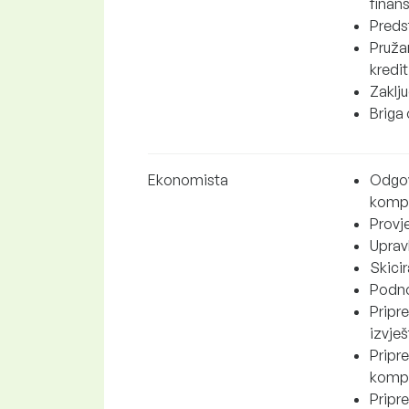
finans
Predst
Pruža
kredit
Zaklju
Briga
Ekonomista
Odgov
kompa
Provj
Upravl
Skicir
Podno
Pripr
izvješ
Pripr
kompa
Pripr