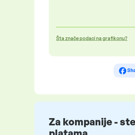
Šta znače podaci na grafikonu?
Sh
Za kompanije - st
platama