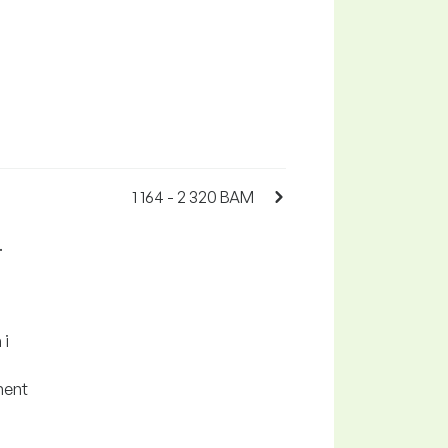
1 164 - 2 320 BAM
.
 i
ment