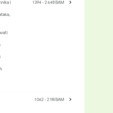
hnika i
1 394 - 2 648 BAM
ataka,
avati
m
i
ih
1 062 - 2 118 BAM