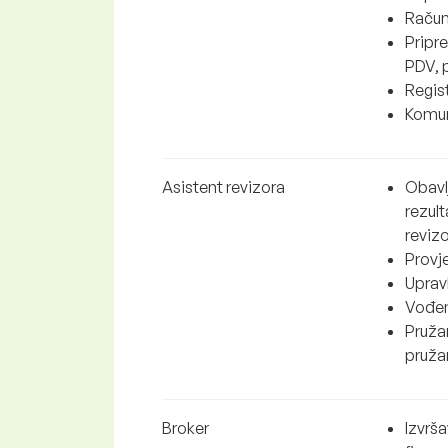
Računa
Pripre
PDV, 
Regis
Komun
Asistent revizora
Obavlj
rezul
revizo
Provje
Uprav
Vođen
Pružan
pruža
Broker
Izvrš