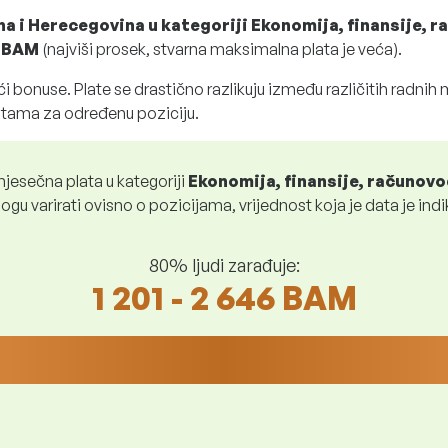
na i Herecegovina u kategoriji Ekonomija, finansije, 
6 BAM
(najviši prosek, stvarna maksimalna plata je veća).
i bonuse. Plate se drastično razlikuju između različitih radnih
atama za određenu poziciju.
jesečna plata u kategoriji
Ekonomija, finansije, računov
ogu varirati ovisno o pozicijama, vrijednost koja je data je indi
80% ljudi zarađuje:
1 201 - 2 646 BAM