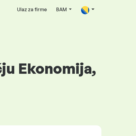
Ulaz za firme
BAM
čju Ekonomija,