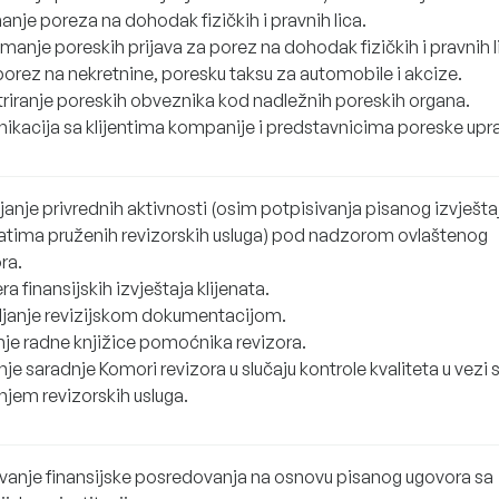
nje poreza na dohodak fizičkih i pravnih lica.
manje poreskih prijava za porez na dohodak fizičkih i pravnih l
porez na nekretnine, poresku taksu za automobile i akcize.
triranje poreskih obveznika kod nadležnih poreskih organa.
ikacija sa klijentima kompanije i predstavnicima poreske upr
anje privrednih aktivnosti (osim potpisivanja pisanog izvješta
tatima pruženih revizorskih usluga) pod nadzorom ovlaštenog
ra.
ra finansijskih izvještaja klijenata.
ljanje revizijskom dokumentacijom.
je radne knjižice pomoćnika revizora.
je saradnje Komori revizora u slučaju kontrole kvaliteta u vezi 
njem revizorskih usluga.
avanje finansijske posredovanja na osnovu pisanog ugovora sa