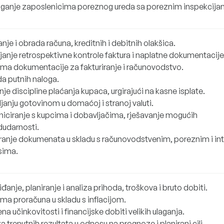
anje zaposlenicima poreznog ureda sa poreznim inspekcija
nje i obrada računa, kreditnih i debitnih olakšica.
janje retrospektivne kontrole faktura i naplatne dokumentacije
ema dokumentacije za fakturiranje i računovodstvo.
a putnih naloga.
je discipline plaćanja kupaca, urgirajući na kasne isplate.
janju gotovinom u domaćoj i stranoj valuti.
iciranje s kupcima i dobavljačima, rješavanje mogućih
udarnosti.
iranje dokumenata u skladu s računovodstvenim, poreznim i in
sima.
đanje, planiranje i analiza prihoda, troškova i bruto dobiti.
ema proračuna u skladu s inflacijom.
na učinkovitosti i financijske dobiti velikih ulaganja.
a trenutnih rezultata u odnosu na prognoze i planirani cilj.