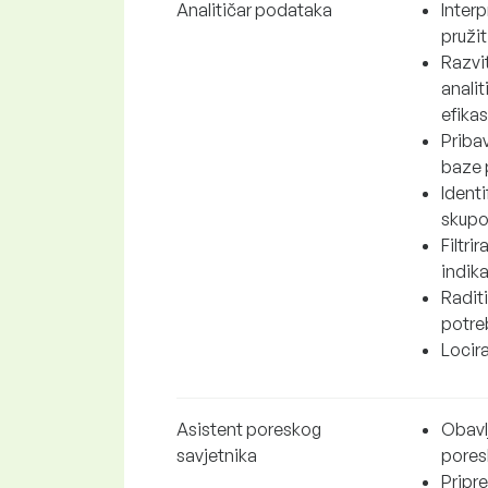
Analitičar podataka
Interp
pružit
Razvi
analit
efikas
Pribav
baze 
Identi
skupo
Filtri
indika
Radit
potre
Locir
Asistent poreskog
Obavl
savjetnika
pores
Pripre