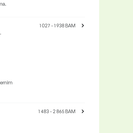
ma.
1 027 - 1 938 BAM
.
ternim
1 483 - 2 865 BAM