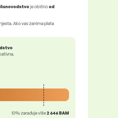
računovodstvo
je obično
od
 mjesta. Ako vas zanima plata
odstvo
kativna.
10% zarađuje više
2 646 BAM