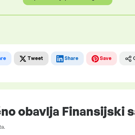
are
Tweet
Share
Save
no obavlja Finansijski 
ta.