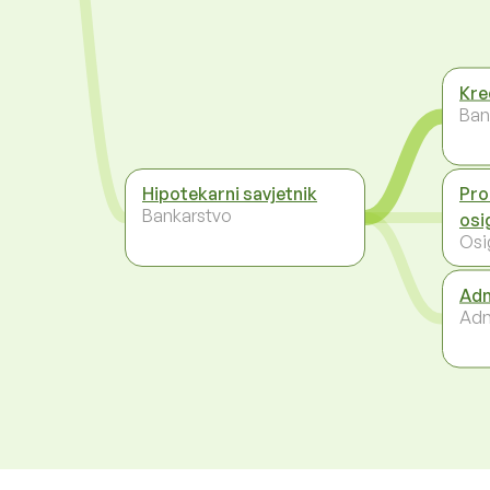
Kre
Ban
Hipotekarni savjetnik
Pro
Bankarstvo
osi
Osi
Adm
Adm