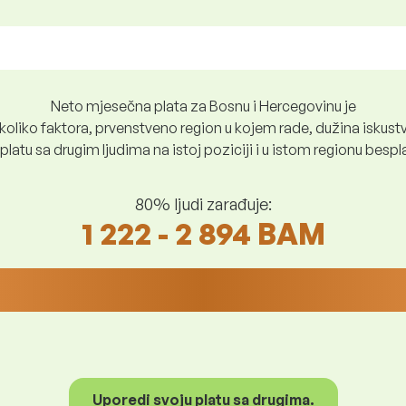
Neto mjesečna plata za Bosnu i Hercegovinu je
oliko faktora, prvenstveno region u kojem rade, dužina iskustv
platu sa drugim ljudima na istoj poziciji i u istom regionu besp
80% ljudi zarađuje:
1 222 - 2 894 BAM
Uporedi svoju platu sa drugima.