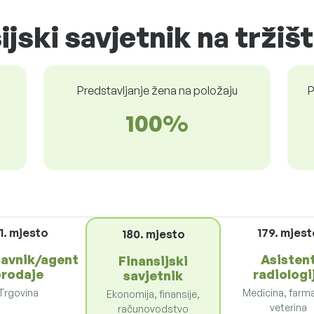
ijski savjetnik na tržiš
Predstavljanje žena na položaju
P
100%
1. mjesto
179. mjest
180. mjesto
tavnik/agent
Asisten
Finansijski
rodaje
radiologi
savjetnik
Trgovina
Medicina, farma
Ekonomija, finansije,
veterina
računovodstvo