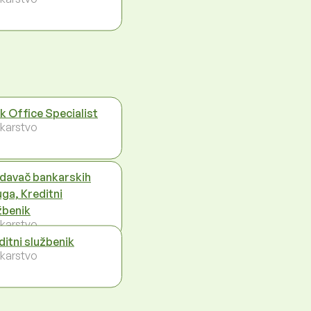
k Office Specialist
karstvo
davač bankarskih
uga, Kreditni
žbenik
karstvo
ditni službenik
karstvo