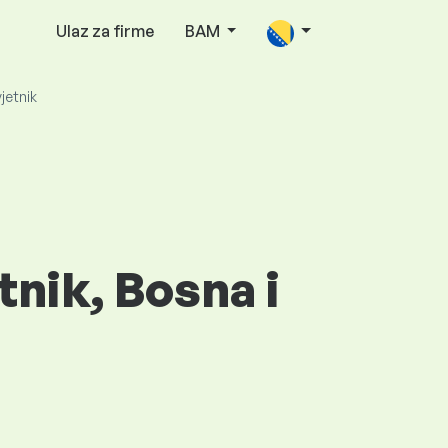
Ulaz za firme
BAM
vjetnik
tnik, Bosna i