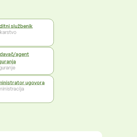
ditni službenik
karstvo
davač/agent
guranja
guranje
inistrator ugovora
inistracija