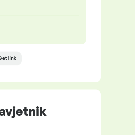
Get link
savjetnik