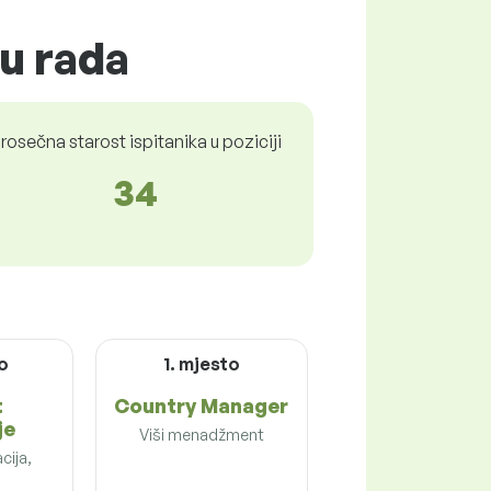
tu rada
rosečna starost ispitanika u poziciji
34
o
1. mjesto
t
Country Manager
je
Viši menadžment
cija,