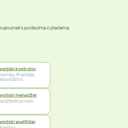
e se upoznali s podacima o plaćama.
ansijski kontrolor
nomija, finansije,
unovodstvo
ansijski menadžer
adžerski posao
nsijski analitičar
karstvo