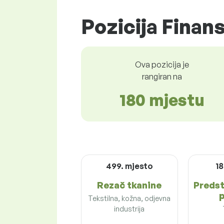
Pozicija Finans
Ova pozicija je
rangiran na
180 mjestu
499. mjesto
18
Rezač tkanine
Preds
p
Tekstilna, kožna, odjevna
industrija