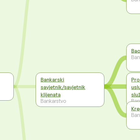
Bac
Ban
Bankarski
Pro
savjetnik/savjetnik
usl
klijenata
slu
Bankarstvo
Ban
Kre
Ban