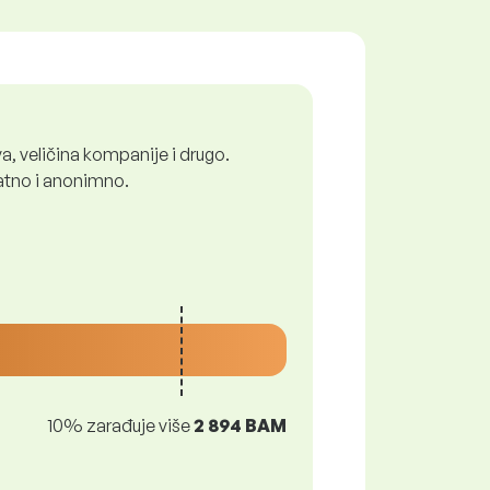
a, veličina kompanije i drugo.
latno i anonimno.
10% zarađuje više
2 894 BAM