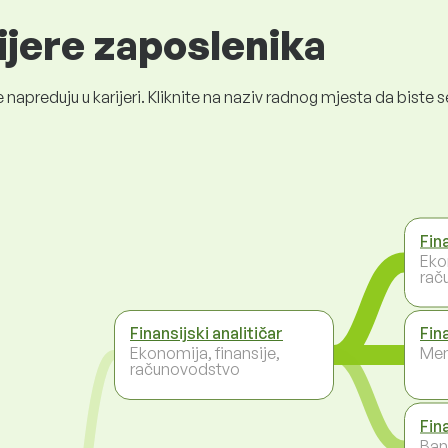
ijere zaposlenika
 napreduju u karijeri. Kliknite na naziv radnog mjesta da bist
Fin
Eko
rač
Finansijski analitičar
Fin
Ekonomija, finansije,
Men
računovodstvo
Fina
Ban