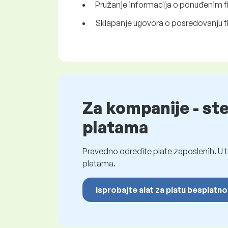
Pružanje informacija o ponuđenim f
Sklapanje ugovora o posredovanju f
Za kompanije - st
platama
Pravedno odredite plate zaposlenih. U t
platama.
Isprobajte alat za platu besplatno