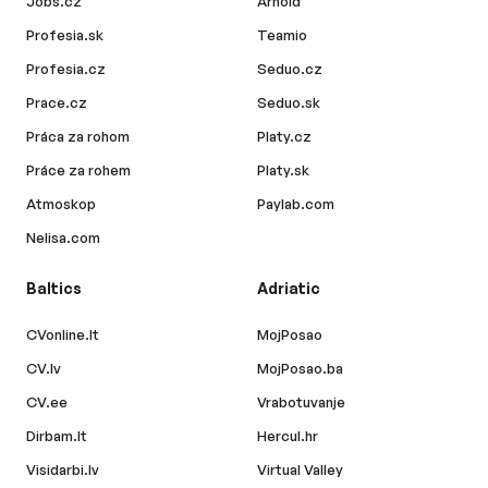
Jobs.cz
Arnold
Profesia.sk
Teamio
Profesia.cz
Seduo.cz
Prace.cz
Seduo.sk
Práca za rohom
Platy.cz
Práce za rohem
Platy.sk
Atmoskop
Paylab.com
Nelisa.com
Baltics
Adriatic
CVonline.lt
MojPosao
CV.lv
MojPosao.ba
CV.ee
Vrabotuvanje
Dirbam.lt
Hercul.hr
Visidarbi.lv
Virtual Valley