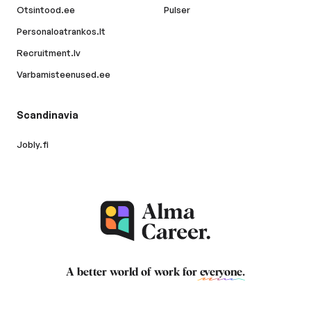
Otsintood.ee
Pulser
Personaloatrankos.lt
Recruitment.lv
Varbamisteenused.ee
Scandinavia
Jobly.fi
A better world of work for
everyone
.