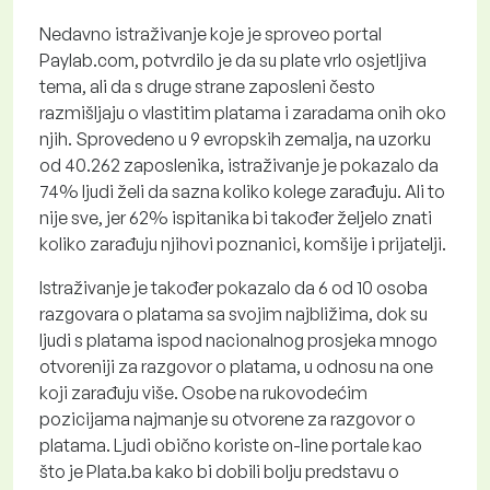
Nedavno istraživanje koje je sproveo portal
Paylab.com, potvrdilo je da su plate vrlo osjetljiva
tema, ali da s druge strane zaposleni često
razmišljaju o vlastitim platama i zaradama onih oko
njih. Sprovedeno u 9 evropskih zemalja, na uzorku
od 40.262 zaposlenika, istraživanje je pokazalo da
74% ljudi želi da sazna koliko kolege zarađuju. Ali to
nije sve, jer 62% ispitanika bi također željelo znati
koliko zarađuju njihovi poznanici, komšije i prijatelji.
Istraživanje je također pokazalo da 6 od 10 osoba
razgovara o platama sa svojim najbližima, dok su
ljudi s platama ispod nacionalnog prosjeka mnogo
otvoreniji za razgovor o platama, u odnosu na one
koji zarađuju više. Osobe na rukovodećim
pozicijama najmanje su otvorene za razgovor o
platama. Ljudi obično koriste on-line portale kao
što je Plata.ba kako bi dobili bolju predstavu o