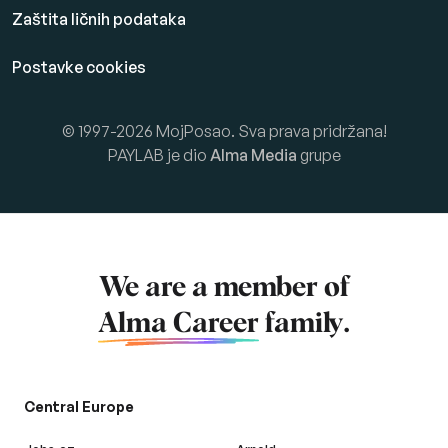
Zaštita ličnih podataka
Postavke cookies
© 1997-2026 MojPosao. Sva prava pridržana!
PAYLAB je dio
Alma Media
grupe
We are a member of
Alma Career
family.
Central Europe