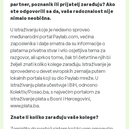
partner, poznanik ili prijatelj zarađuju? Ako
ste odgovorili sa da, vaša radoznalost nije
nimalo neobična.
U istraživanju koje je nedavno sproveo
međunarodni portal Paylab.com, većina
zaposlenika i dalje smatra da su informacije o
platama privatna stvar i vrlo osjetljiva tema za
razgovor, ali uprkos tome, čak tri četvrtine njih bi
željeli znati koliko kolege zarađuju. Istraživanje je
sprovedeno u devet evropskih zemalja putem
lokalnih portala koji su dio Paylab mreže. U
istraživanju plata učestvuje i BiH, odnosno
Kolektiv/Posao.ba, s najvećim portalom za
istraživanje plata u Bosni i Hercegovini,
www.plata.ba.
Znate li koliko zarađuju vaše kolege?
Zamislite da postoji sistem koji bi vam omogućio