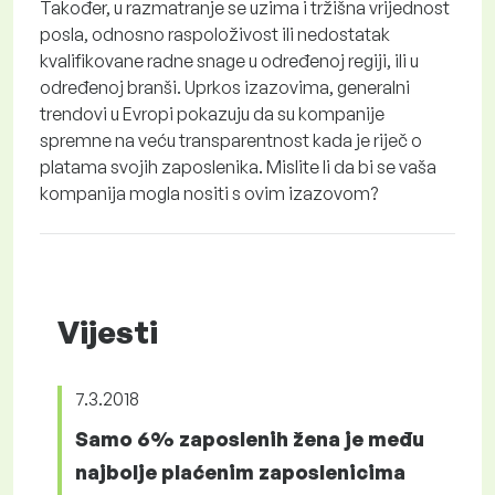
Također, u razmatranje se uzima i tržišna vrijednost
posla, odnosno raspoloživost ili nedostatak
kvalifikovane radne snage u određenoj regiji, ili u
određenoj branši. Uprkos izazovima, generalni
trendovi u Evropi pokazuju da su kompanije
spremne na veću transparentnost kada je riječ o
platama svojih zaposlenika. Mislite li da bi se vaša
kompanija mogla nositi s ovim izazovom?
Vijesti
7.3.2018
Samo 6% zaposlenih žena je među
najbolje plaćenim zaposlenicima