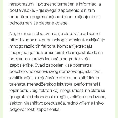
nesporazum ili pogrešno tumačenje informacija
dosta visoke. Prije svega, zaposlenici s nižim
prihodima mogu se osjećati manje cijenjenim u
odnosu na više plaćene kolege.
No, ne treba zaboraviti da je plata više od same
cifre. Ukupna naknada nekog zaposlenika uključuje
mnogo različitih faktora. Kompanije trebaju
unaprijed i jasno komunicirati da im je stalo da na
adekvatan i pravedan način nagrade svoje
zaposlenike. Svaki zaposlenik se posmatra
posebno, na osnovu svog obrazovanja, iskustva,
kvalifikacija, te mješavine profesionalnih i ličnih
talenata, menadžerskog iskustva, performansi i
lojalnosti. Drugi faktori koji mogu uticati na platu su
geografska i ekonomska regija, veličina preduzeća,
sektor i vlasništvo preduzeća, radno vrijeme i nivo
odgovornosti zaposlenika.