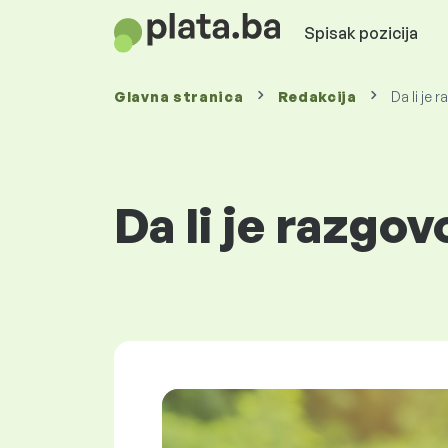
Spisak pozicija
Glavna stranica
Redakcija
Da li je
Da li je razgo