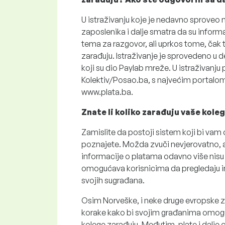
U istraživanju koje je nedavno sproveo
zaposlenika i dalje smatra da su informac
tema za razgovor, ali uprkos tome, čak tri
zarađuju. Istraživanje je sprovedeno u 
koji su dio Paylab mreže. U istraživanju
Kolektiv/Posao.ba, s najvećim portalom 
www.plata.ba.
Znate li koliko zarađuju vaše kole
Zamislite da postoji sistem koji bi vam
poznajete. Možda zvuči nevjerovatno, al
informacije o platama odavno više nisu
omogućava korisnicima da pregledaju i
svojih sugrađana.
Osim Norveške, i neke druge evropske 
korake kako bi svojim građanima omogu
kolege zarađuju. Međutim, plate i dalje 