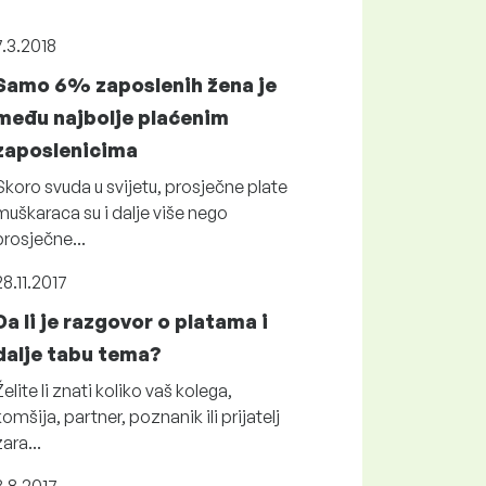
7.3.2018
Samo 6% zaposlenih žena je
među najbolje plaćenim
zaposlenicima
Skoro svuda u svijetu, prosječne plate
muškaraca su i dalje više nego
prosječne...
28.11.2017
Da li je razgovor o platama i
dalje tabu tema?
Želite li znati koliko vaš kolega,
komšija, partner, poznanik ili prijatelj
zara...