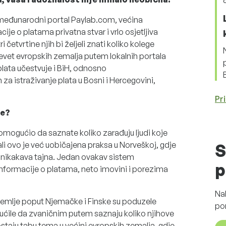
 međunarodni portal Paylab.com, većina
ije o platama privatna stvar i vrlo osjetljiva
 četvrtine njih bi željeli znati koliko kolege
devet evropskih zemalja putem lokalnih portala
 plata učestvuje i BiH, odnosno
za istraživanje plata u Bosni i Hercegovini,
Pri
ge?
 omogućio da saznate koliko zarađuju ljudi koje
i ovo je već uobičajena praksa u Norveškoj, gdje
S
 nikakava tajna. Jedan ovakav sistem
p
nformacije o platama, neto imovini i porezima
Na
zemlje poput Njemačke i Finske su poduzele
po
ćile da zvaničnim putem saznaju koliko njihove
ostaju tabu tema u većini evropskih zemalja, gdje