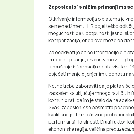
Zaposlenici s nižim primanjima se
Otkrivanje informacija o platama je vrl
se menadžment i HR odjel teško odlučuj
mogućnosti da u potpunosti jasno iskomu
kompenzacija, onda ovo može da donese
Za očekivati je da će informacije o pla
emocija i pitanja, prvenstveno zbog to
tumačenje informacija dosta visoke. Pr
osjećati manje cijenjenim u odnosu na v
No, ne treba zaboraviti da je plata viš
zaposlenika uključuje mnogo različitih f
komunicirati da im je stalo da na adekv
Svaki zaposlenik se posmatra posebno,
kvalifikacija, te mješavine profesionaln
performansi i lojalnosti. Drugi faktori ko
ekonomska regija, veličina preduzeća, s