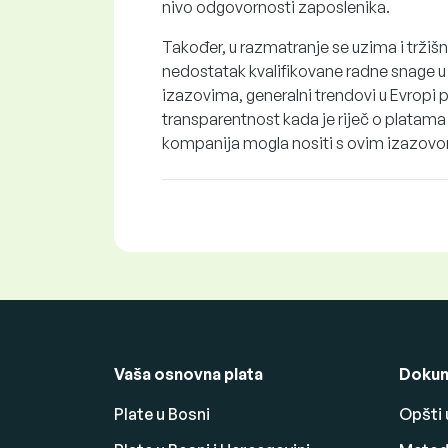
nivo odgovornosti zaposlenika.
Također, u razmatranje se uzima i tržišn
nedostatak kvalifikovane radne snage u o
izazovima, generalni trendovi u Evropi
transparentnost kada je riječ o platama s
kompanija mogla nositi s ovim izazov
Vaša osnovna plata
Dokum
Plate u Bosni
Opšti 