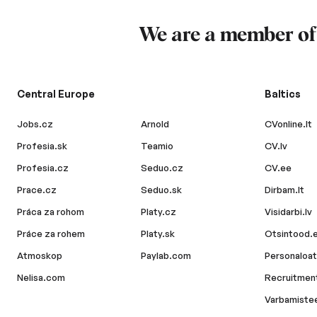
We are a member o
Central Europe
Baltics
Jobs.cz
Arnold
CVonline.lt
Profesia.sk
Teamio
CV.lv
Profesia.cz
Seduo.cz
CV.ee
Prace.cz
Seduo.sk
Dirbam.lt
Práca za rohom
Platy.cz
Visidarbi.lv
Práce za rohem
Platy.sk
Otsintood.
Atmoskop
Paylab.com
Personaloat
Nelisa.com
Recruitment
Varbamiste