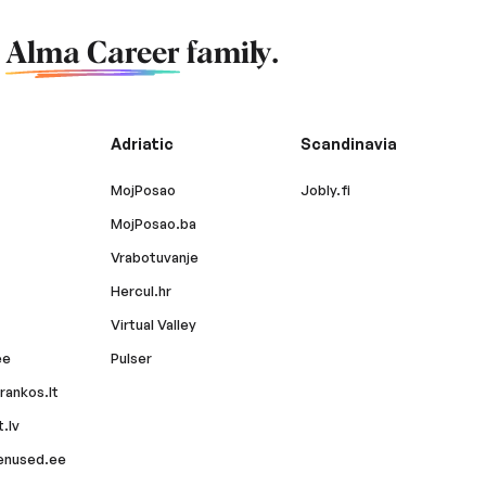
f
Alma Career
family.
Adriatic
Scandinavia
MojPosao
Jobly.fi
MojPosao.ba
Vrabotuvanje
Hercul.hr
Virtual Valley
ee
Pulser
rankos.lt
.lv
enused.ee