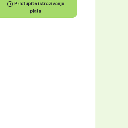
Pristupite istraživanju
plata