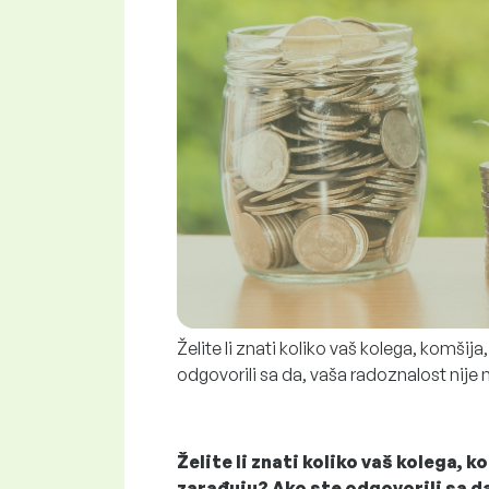
Želite li znati koliko vaš kolega, komšija,
odgovorili sa da, vaša radoznalost nije
Želite li znati koliko vaš kolega, k
zarađuju? Ako ste odgovorili sa d