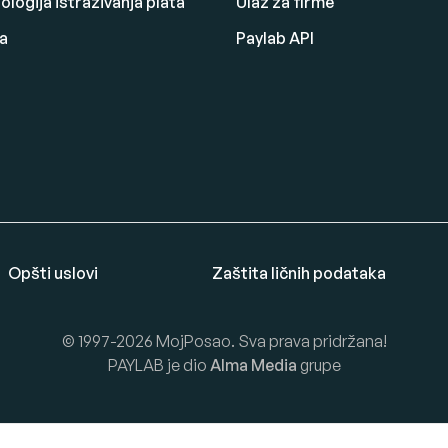
logija istraživanja plata
Ulaz za firme
a
Paylab API
Opšti uslovi
Zaštita ličnih podataka
© 1997-2026 MojPosao. Sva prava pridržana!
PAYLAB je dio
Alma Media
grupe