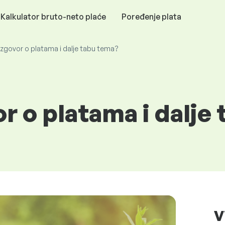
Kalkulator bruto-neto plaće
Poređenje plata
 razgovor o platama i dalje tabu tema?
vor o platama i dalj
V