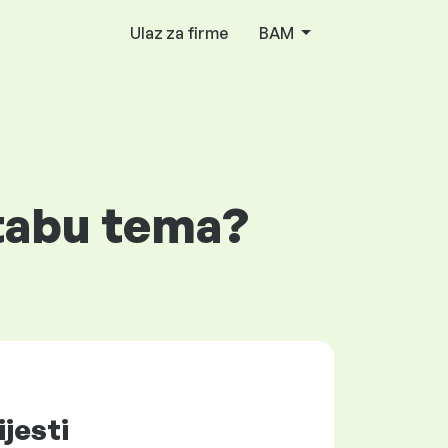
Ulaz za firme
BAM
e tabu tema?
ijesti