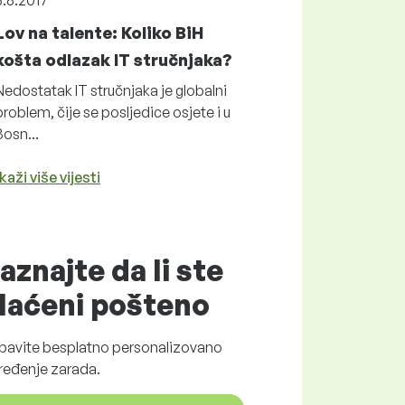
8.8.2017
Lov na talente: Koliko BiH
košta odlazak IT stručnjaka?
Nedostatak IT stručnjaka je globalni
problem, čije se posljedice osjete i u
Bosn...
kaži više vijesti
aznajte da li ste
laćeni
pošteno
bavite
besplatno
personalizovano
ređenje zarada.