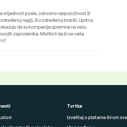
a vrijednost posla, odnosno raspoloživost ili
dređenoj regiji, ili u određenoj branši. Uprkos
 pokazuju da su kompanije spremne na veću
vojih zaposlenika. Mislite li da bi se vaša
om?
enti
Tvrtke
uslovi
Izveštaj o platama širom sv