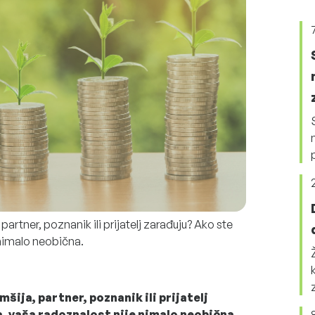
 partner, poznanik ili prijatelj zarađuju? Ako ste
 nimalo neobična.
omšija, partner, poznanik ili prijatelj
a, vaša radoznalost nije nimalo neobična.