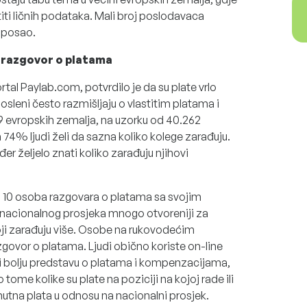
iti ličnih podataka. Mali broj poslodavaca
a posao.
 razgovor o platama
tal Paylab.com, potvrdilo je da su plate vrlo
posleni često razmišljaju o vlastitim platama i
 evropskih zemalja, na uzorku od 40.262
 74% ljudi želi da sazna koliko kolege zarađuju.
ođer željelo znati koliko zarađuju njihovi
od 10 osoba razgovara o platama sa svojim
d nacionalnog prosjeka mnogo otvoreniji za
ji zarađuju više. Osobe na rukovodećim
govor o platama. Ljudi obično koriste on-line
ili bolju predstavu o platama i kompenzacijama,
 tome kolike su plate na poziciji na kojoj rade ili
renutna plata u odnosu na nacionalni prosjek.