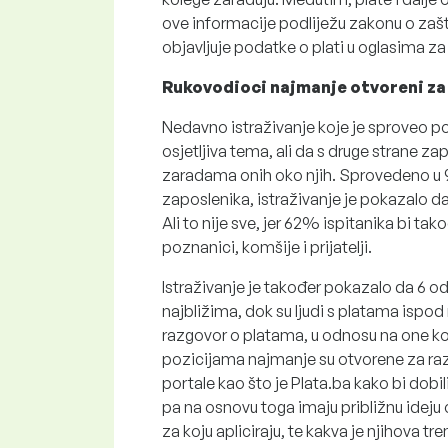
ove informacije podliježu zakonu o zašt
objavljuje podatke o plati u oglasima z
Rukovodioci najmanje otvoreni za
Nedavno istraživanje koje je sproveo por
osjetljiva tema, ali da s druge strane za
zaradama onih oko njih. Sprovedeno u 9
zaposlenika, istraživanje je pokazalo da
Ali to nije sve, jer 62% ispitanika bi tak
poznanici, komšije i prijatelji.
Istraživanje je također pokazalo da 6 
najbližima, dok su ljudi s platama ispo
razgovor o platama, u odnosu na one ko
pozicijama najmanje su otvorene za raz
portale kao što je Plata.ba kako bi dob
pa na osnovu toga imaju približnu ideju o
za koju apliciraju, te kakva je njihova t