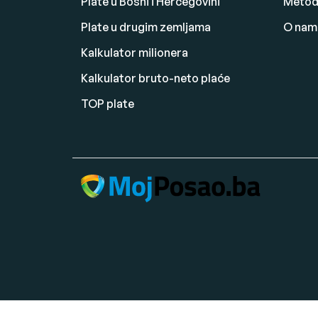
Plate u Bosni i Hercegovini
Metodo
Plate u drugim zemljama
O nam
Kalkulator milionera
Kalkulator bruto-neto plaće
TOP plate