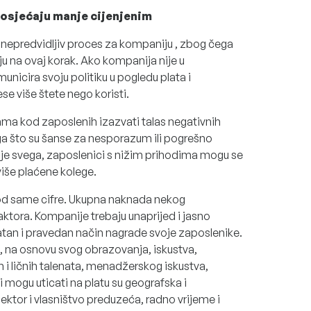
 osjećaju manje cijenjenim
o nepredvidljiv proces za kompaniju , zbog čega
u na ovaj korak. Ako kompanija nije u
nicira svoju politiku u pogledu plata i
 više štete nego koristi.
tama kod zaposlenih izazvati talas negativnih
ga što su šanse za nesporazum ili pogrešno
ije svega, zaposlenici s nižim prihodima mogu se
iše plaćene kolege.
e od same cifre. Ukupna naknada nekog
aktora. Kompanije trebaju unaprijed i jasno
atan i pravedan način nagrade svoje zaposlenike.
 na osnovu svog obrazovanja, iskustva,
ih i ličnih talenata, menadžerskog iskustva,
ji mogu uticati na platu su geografska i
ektor i vlasništvo preduzeća, radno vrijeme i