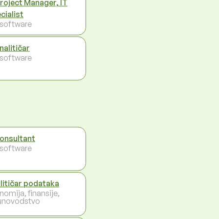
Project Manager, IT
cialist
- software
nalitičar
- software
konsultant
- software
litičar podataka
nomija, finansije,
unovodstvo