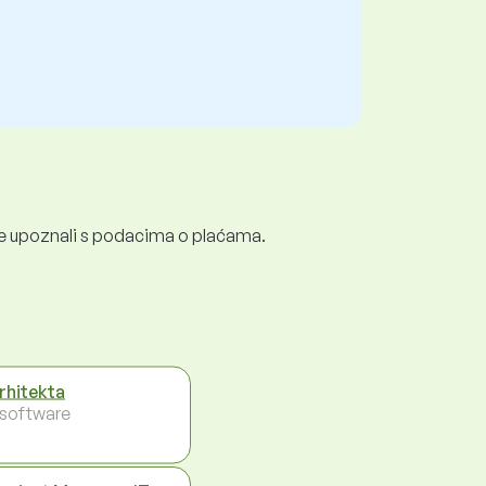
e se upoznali s podacima o plaćama.
arhitekta
- software