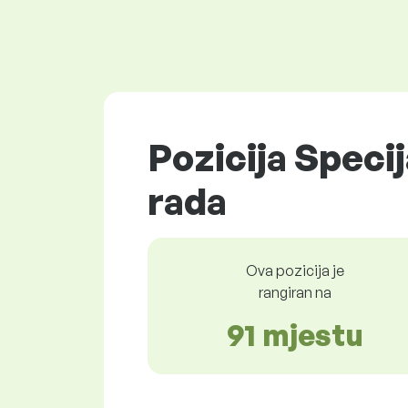
Pozicija Specij
rada
Ova pozicija je
rangiran na
91 mjestu