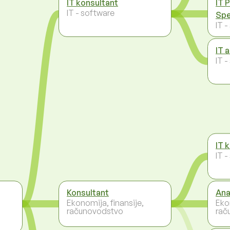
IT konsultant
IT 
IT - software
Spe
IT 
IT a
IT 
IT 
IT 
Konsultant
Ana
Ekonomija, finansije,
Eko
računovodstvo
rač