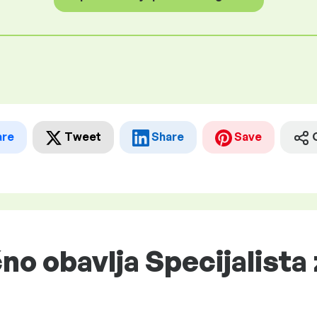
are
Tweet
Share
Save
no obavlja Specijalista 