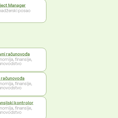
ject Manager
adžerski posao
vni računovođa
nomija, finansije,
unovodstvo
i računovođa
nomija, finansije,
unovodstvo
ansijski kontrolor
nomija, finansije,
unovodstvo