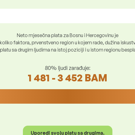
Neto mjesečna plata za Bosnu i Hercegovinu je
oliko faktora, prvenstveno region u kojem rade, dužina iskustv
platu sa drugim ljudima na istoj poziciji i u istom regionu besp
80% ljudi zarađuje:
1 481 - 3 452 BAM
Uporedi svoju platu sa drugima.