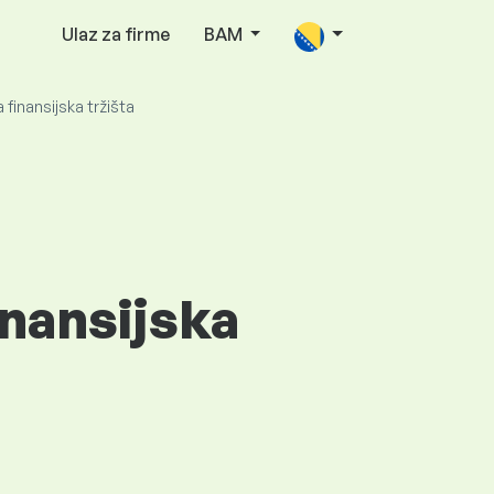
Ulaz za firme
BAM
a finansijska tržišta
inansijska