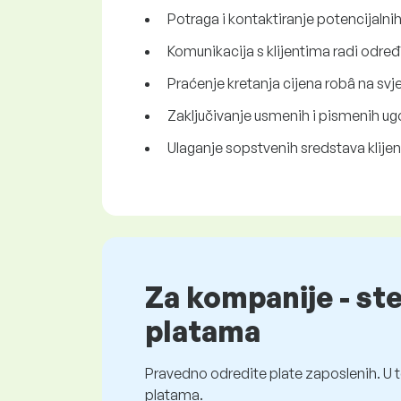
Potraga i kontaktiranje potencijalnih
Komunikacija s klijentima radi određ
Praćenje kretanja cijena robâ na svj
Zaključivanje usmenih i pismenih ugo
Ulaganje sopstvenih sredstava klijen
Za kompanije - st
platama
Pravedno odredite plate zaposlenih. U t
platama.