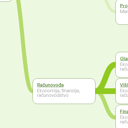
Pro
Men
Gla
Eko
rač
Računovođa
Viš
Ekonomija, finansije,
Eko
računovodstvo
rač
Fin
Eko
rač