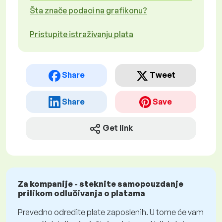
Šta znače podaci na grafikonu?
Pristupite istraživanju plata
Share
Tweet
Share
Save
Get link
Za kompanije - steknite samopouzdanje
prilikom odlučivanja o platama
Pravedno odredite plate zaposlenih. U tome će vam