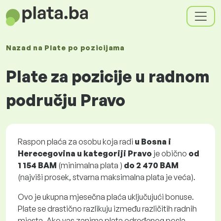
Nazad na
Plate
po pozicijama
Plate za pozicije u radnom
području Pravo
Raspon plaća za osobu koja radi
u Bosna i
Herecegovina u kategoriji Pravo
je obično
od
1 154 BAM
(minimalna plata )
do
2 470 BAM
(najviši prosek, stvarna maksimalna plata je veća).
Ovo je ukupna mjesečna plaća uključujući bonuse.
Plate se drastično razlikuju između različitih radnih
mjesta. Ako vas zanima plata određenog posla,