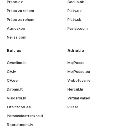
Prace.cz
Seduo.sk
Práca za rohom
Platy.cz
Práce za rohem
Platy.sk
Atmoskop
Paylab.com
Nelisa.com
Baltics
Adriatic
CVonline.lt
MojPosao
CV.lv
MojPosao.ba
CV.ee
Vrabotuvanje
Dirbam.lt
Hercul.hr
Visidarbi.lv
Virtual Valley
Otsintood.ee
Pulser
Personaloatrankos.lt
Recruitment.lv