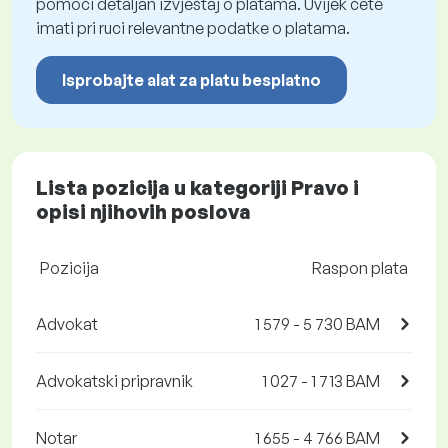
pomoći detaljan izvještaj o platama. Uvijek ćete
imati pri ruci relevantne podatke o platama.
Isprobajte alat za platu besplatno
Lista pozicija u kategoriji Pravo i
opisi njihovih poslova
Pozicija
Raspon plata
Advokat
1 579 - 5 730 BAM
Advokatski pripravnik
1 027 - 1 713 BAM
Notar
1 655 - 4 766 BAM