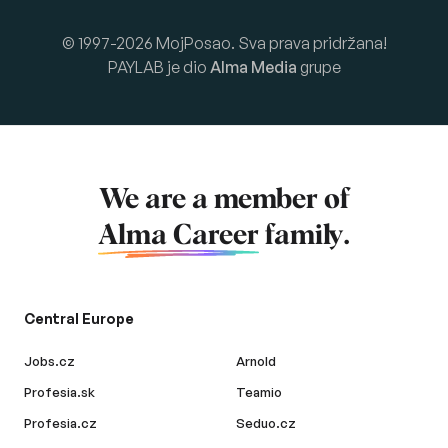
© 1997-2026 MojPosao. Sva prava pridržana!
PAYLAB je dio
Alma Media
grupe
We are a member of
Alma Career
family.
Central Europe
Jobs.cz
Arnold
Profesia.sk
Teamio
Profesia.cz
Seduo.cz