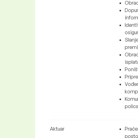
Obrad
Dopun
infor
Identi
osigur
Slanj
premij
Obrad
isplat
Poniš
Pripr
Vođen
kompa
Komuni
polic
Aktuar
Praćen
posto