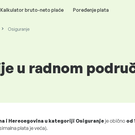
Kalkulator bruto-neto plaće
Poređenje plata
Osiguranje
ije u radnom podru
na i Herecegovina u kategoriji Osiguranje
je obično
od
simalna plata je veća).