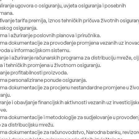
iranje ugovora o osiguranju, uvjeta osiguranja i posebnih
žmana.
vanje tarifa premija, iznos tehničkih pričuva životnih osiguranj
skog osiguranja.
ma i ažuriranje poslovnih planova i priručnika.
ema dokumentacije za provođenje promjena vezanih uz inovac
voda u informacijskom sistemu.
nje i ažuriranje računarskih programa za distribuciju mreže, ci
a i tehničkih promjena u životnom osiguranju.
vanje profitabilnosti proizvoda.
ema personalizirane ponude osiguranja.
ema dokumentacije za procjenu nestandardne promjene u ži
anju.
anje i obavljanje financijskih aktivnosti vezanih uz investicijsk
ve.
ema dokumentacije i metodologije za sudjelovanje u provođen
 za distribucijsku mrežu.
ema dokumentacije za računovodstvo, Narodna banku, revizor