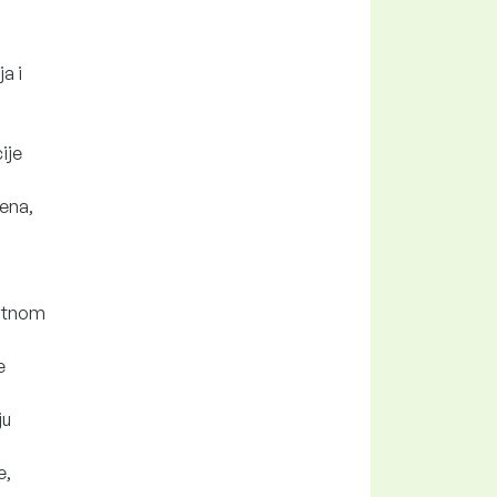
a i
ije
jena,
votnom
e
ju
e,