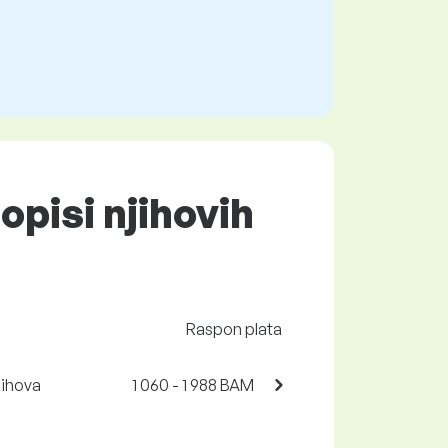
 opisi njihovih
Raspon plata
jihova
1 060 - 1 988 BAM