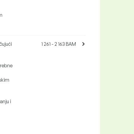
im
učujući
1 261 - 2 163 BAM
trebne
nskim
nju i