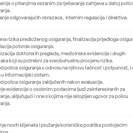
nije o pitanjima vezanim za rješavanje zahtjeva u datoj polici
anja.
anje odgovarajućih obrazaca , internim regulacija i direktiva.
na rizika predloženog osiguranja, finalizacija prijedloga osigur
lacija potvrde osiguranja.
izacija doktorskih pregleda, medicinske evidencije i drugih
aka koji su potrebni za sveobuhvatnu procjenu rizika.
d polica osiguranja u odnosu na njihovu tačnost i potpunost, i
 u informacijski sistem.
d polica osiguranja zaključenih nakon evaluacije.
je evidencije o osobnim podacima ljudi zainteresiranih za
anje, uključujući i one s kojima nije sklopljen ugovor za policu
anja.
nje novih klijenata i pružanje korisničke podrške postojećim
tima.