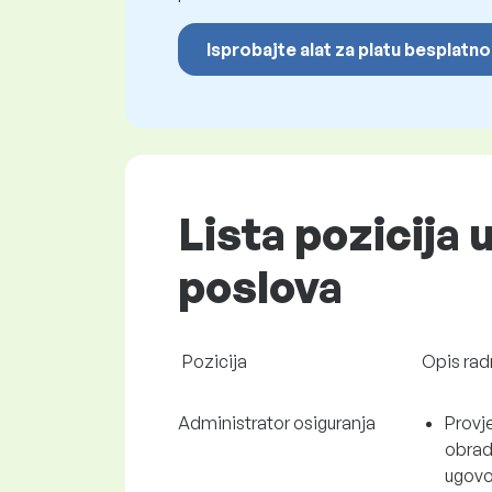
Isprobajte alat za platu besplatno
Lista pozicija 
poslova
Pozicija
Opis rad
Administrator osiguranja
Provje
obrad
ugovo