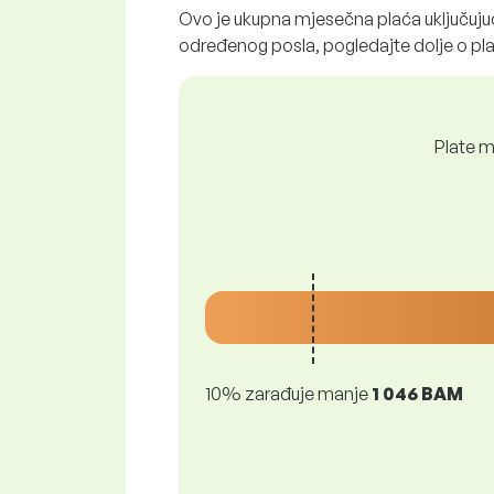
Ovo je ukupna mjesečna plaća uključujuć
određenog posla, pogledajte dolje o pl
Plate m
10% zarađuje manje
1 046 BAM