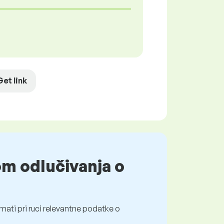
Get link
om odlučivanja o
mati pri ruci relevantne podatke o