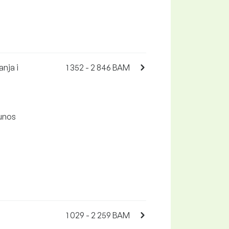
anja i
1 352 - 2 846 BAM
 unos
1 029 - 2 259 BAM