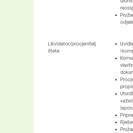
dionič
reosig
Pruža
odjel
Likvidator/procjenitelj
Izviđa
štete
i kom
Komun
vlast
dokum
Procj
propis
Utvrđi
važeć
isporu
Pripr
Rješav
Pružan