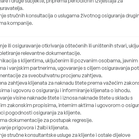
are i druge subjekte, priprema periodičnih izvještaja za
uravatelja.
nje stručnih konsultacija o uslugama životnog osiguranja drug
ima kompanije.
nje ili osiguravanje otkrivanja oštećenih ili uništenih stvari, uklj
pletiranje relevantne dokumentacije.
ikacija s klijentima, uključenim ili pozvanim osobama, javnim
ima i vanjskim partnerima, ugovaranje s ciljem osiguravanja po
entacije za sveobuhvatnu procjenu zahtjeva.
ena zahtjeva klijenata za naknadu štete prema važećim zako
ima i ugovoru o osiguranju i informiranje klijenata o ishodu.
vanje visine naknade štete i iznosa naknade štete u skladu s
im zakonskim propisima, internim aktima i ugovorom o osigura
ci pogodnosti osiguranja za klijente.
ema dokumentacije za postupak regresije.
anje prigovora i žalbi klijenata.
je stručne konsultantske usluge za klijente i ostale dijelove