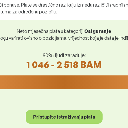
i bonuse. Plate se drastično razlikuju između različitih radnih
atama za određenu poziciju.
Neto mjesečna plata u kategoriji
Osiguranje
ogu varirati ovisno o pozicijama, vrijednost koja je data je indi
80% ljudi zarađuje:
1 046 - 2 518 BAM
Pristupite istraživanju plata