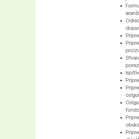
Formul
aran
Određi
dopun
Pripre
Pripr
proiz
Stvara
porez
Ispiti
Pripr
Pripr
osigur
Osigur
fondo
Pripr
obuke
Pripr