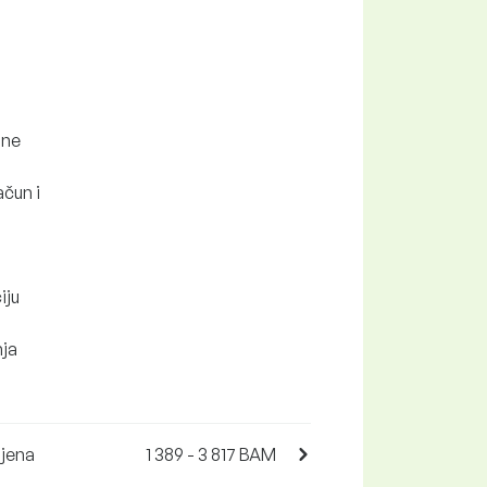
bne
ačun i
iju
nja
mjena
1 389 - 3 817 BAM