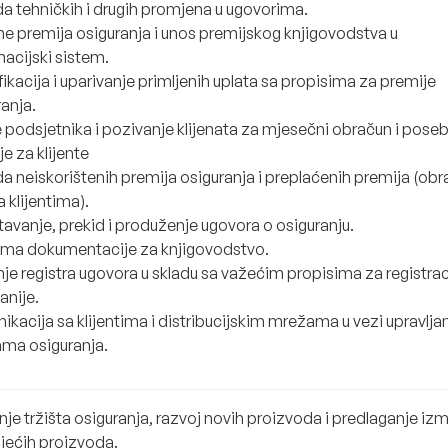
a tehničkih i drugih promjena u ugovorima.
e premija osiguranja i unos premijskog knjigovodstva u
macijski sistem.
fikacija i uparivanje primljenih uplata sa propisima za premije
anja.
e podsjetnika i pozivanje klijenata za mjesečni obračun i pose
e za klijente
a neiskorištenih premija osiguranja i preplaćenih premija (obr
a klijentima).
tavanje, prekid i produženje ugovora o osiguranju.
ema dokumentacije za knjigovodstvo.
je registra ugovora u skladu sa važećim propisima za registrac
nije.
kacija sa klijentima i distribucijskim mrežama u vezi upravlja
ama osiguranja.
je tržišta osiguranja, razvoj novih proizvoda i predlaganje iz
jećih proizvoda.