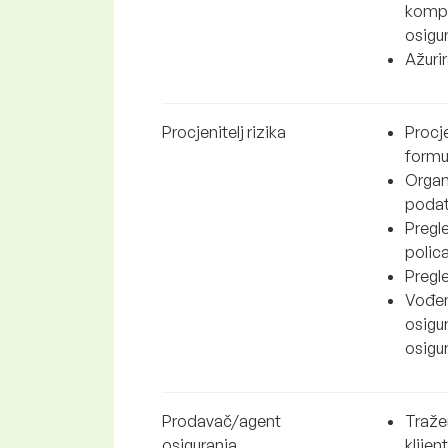
kompa
osigur
Ažurir
Procjenitelj rizika
Procje
formu
Organ
podat
Pregle
polica
Pregle
Vođen
osigur
osigur
Prodavač/agent
Traže
osiguranja
klijen