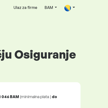
Ulaz za firme
BAM
čju Osiguranje
1 046 BAM
(minimalna plata )
do