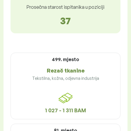
Prosečna starost ispitanika u poziciji
37
499. mjesto
Rezač tkanine
Tekstilna, kožna, odjevna industrija
1 027 - 1 311 BAM
81. mjesto