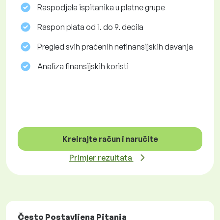
Raspodjela ispitanika u platne grupe
Raspon plata od 1. do 9. decila
Pregled svih praćenih nefinansijskih davanja
Analiza finansijskih koristi
Kreirajte račun i naručite
Primjer rezultata
Često Postavljena Pitanja