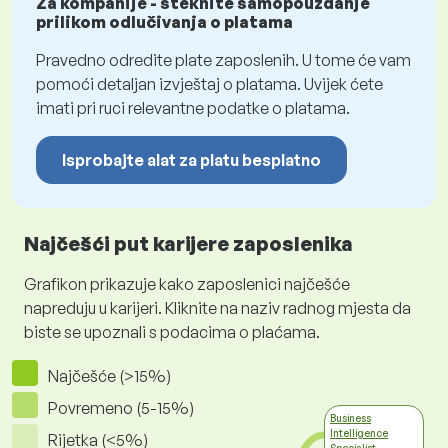
Za kompanije - steknite samopouzdanje
prilikom odlučivanja o platama
Pravedno odredite plate zaposlenih. U tome će vam
pomoći detaljan izvještaj o platama. Uvijek ćete
imati pri ruci relevantne podatke o platama.
Isprobajte alat za platu besplatno
Najčešći put karijere zaposlenika
Grafikon prikazuje kako zaposlenici najčešće
napreduju u karijeri. Kliknite na naziv radnog mjesta da
biste se upoznali s podacima o plaćama.
Najčešće (>15%)
Povremeno (5-15%)
Business
Intelligence
Rijetka (<5%)