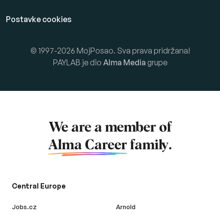
Postavke cookies
© 1997-2026 MojPosao. Sva prava pridržana!
PAYLAB je dio
Alma Media
grupe
We are a member of
Alma Career
family.
Central Europe
Jobs.cz
Arnold