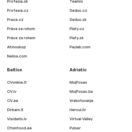
Profesia.sk
Teamio
Profesia.cz
Seduo.cz
Prace.cz
Seduo.sk
Práca za rohom
Platy.cz
Práce za rohem
Platy.sk
Atmoskop
Paylab.com
Nelisa.com
Baltics
Adriatic
CVonline.lt
MojPosao
CV.lv
MojPosao.ba
CV.ee
Vrabotuvanje
Dirbam.lt
Hercul.hr
Visidarbi.lv
Virtual Valley
Otsintood.ee
Pulser