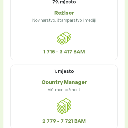
79. mjesto
Režiser
Novinarstvo, štamparstvo i mediji
1 715 - 3 417 BAM
1. mjesto
Country Manager
Viši menadžment
2 779 - 7 721 BAM