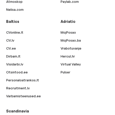
Atmoskop
Paylab.com
Nelisa.com
Baltics
Adriatic
CVonline.lt
MojPosao
CV.lv
MojPosao.ba
CV.ee
Vrabotuvanje
Dirbam.lt
Hercul.hr
Visidarbi.lv
Virtual Valley
Otsintood.ee
Pulser
Personaloatrankos.lt
Recruitment.lv
Varbamisteenused.ee
Scandinavia