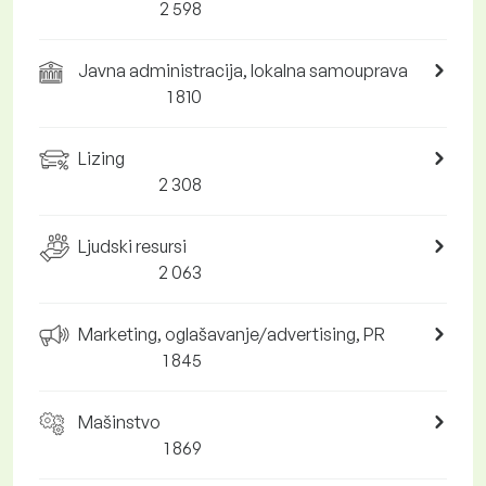
2 598
Javna administracija, lokalna samouprava
1 810
Lizing
2 308
Ljudski resursi
2 063
Marketing, oglašavanje/advertising, PR
1 845
Mašinstvo
1 869