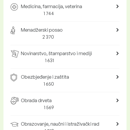
Medicina, farmacija, veterina
1 744
Menadžerski posao
2 370
Novinarstvo, štamparstvo i mediji
1 631
Obezbjeđenje i zaštita
1 650
Obrada drveta
1 569
Obrazovanje, naučni i istraživački rad