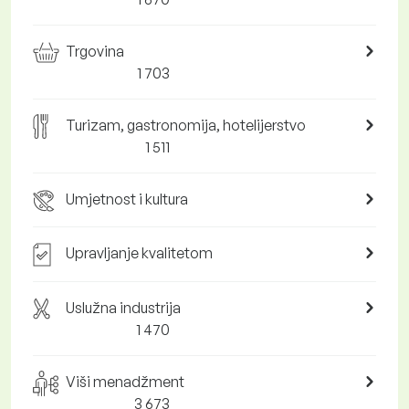
Trgovina
1 703
Turizam, gastronomija, hotelijerstvo
1 511
Umjetnost i kultura
Upravljanje kvalitetom
Uslužna industrija
1 470
Viši menadžment
3 673