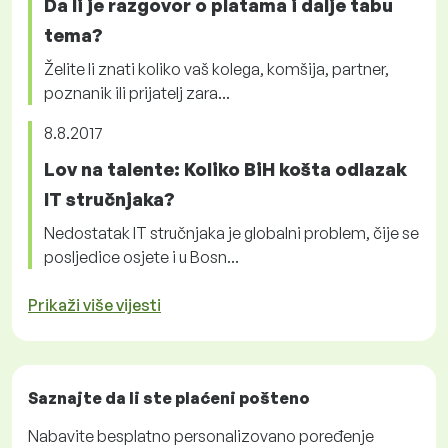
Da li je razgovor o platama i dalje tabu
tema?
Želite li znati koliko vaš kolega, komšija, partner,
poznanik ili prijatelj zara...
8.8.2017
Lov na talente: Koliko BiH košta odlazak
IT stručnjaka?
Nedostatak IT stručnjaka je globalni problem, čije se
posljedice osjete i u Bosn...
Prikaži više vijesti
Saznajte da li ste plaćeni
pošteno
Nabavite
besplatno
personalizovano poređenje