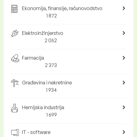
Ekonomija, finansije, računovodstvo
1 872
Elektroinžinjerstvo
2 052
Farmacija
2 373
Građevina i nekretnine
1 934
Hemijska industrija
1 699
IT - software