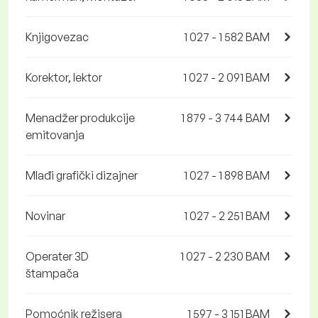
Knjigovezac
1 027 - 1 582 BAM
Korektor, lektor
1 027 - 2 091 BAM
Menadžer produkcije
1 879 - 3 744 BAM
emitovanja
Mlađi grafički dizajner
1 027 - 1 898 BAM
Novinar
1 027 - 2 251 BAM
Operater 3D
1 027 - 2 230 BAM
štampača
Pomoćnik režisera
1 597 - 3 151 BAM