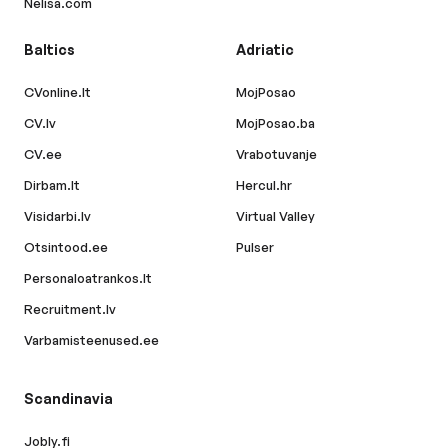
Nelisa.com
Baltics
Adriatic
CVonline.lt
MojPosao
CV.lv
MojPosao.ba
CV.ee
Vrabotuvanje
Dirbam.lt
Hercul.hr
Visidarbi.lv
Virtual Valley
Otsintood.ee
Pulser
Personaloatrankos.lt
Recruitment.lv
Varbamisteenused.ee
Scandinavia
Jobly.fi