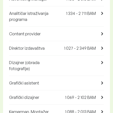
Analitičar istraživanja
1 334 - 2 711 BAM
programa
Content provider
Direktor izdavaštva
1 027 - 2 349 BAM
Dizajner (obrada
fotografije)
Grafički asistent
Grafički dizajner
1 069 - 2 102 BAM
Kamerman, Montažer
1 088 - 2 013 BAM