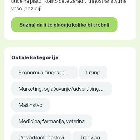
utiče na platu i koliko ćete zaraditi u inostranstvu na
vašoj poziciji.
Saznaj da li te plaćaju koliko bi trebali
Ostale kategorije
Ekonomija, finansije, ...
Lizing
Marketing, oglašavanje/advertising, ...
Mašinstvo
Medicina, farmacija, veterina
Prevodilački poslovi
Trgovina