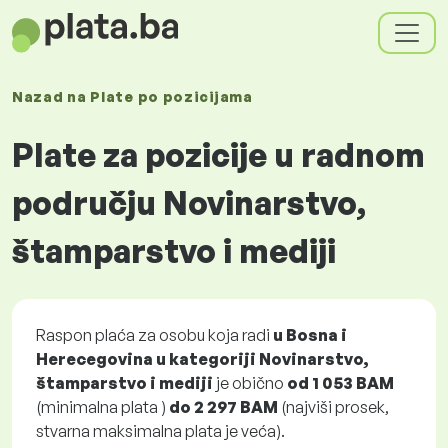
Nazad na
Plate
po pozicijama
Plate za pozicije u radnom
području Novinarstvo,
štamparstvo i mediji
Raspon plaća za osobu koja radi
u Bosna i
Herecegovina u kategoriji Novinarstvo,
štamparstvo i mediji
je obično
od
1 053 BAM
(minimalna plata )
do
2 297 BAM
(najviši prosek,
stvarna maksimalna plata je veća).