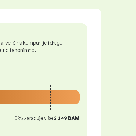
a, veličina kompanije i drugo.
latno i anonimno.
10% zarađuje više
2 349 BAM