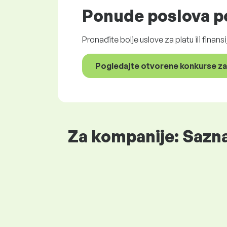
Ponude poslova
po
Pronađite bolje uslove za platu ili finans
Pogledajte otvorene konkurse za
Za kompanije: Sazna