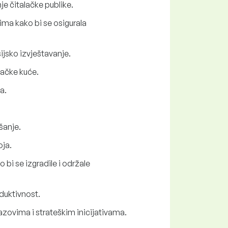
je čitalačke publike.
ima kako bi se osigurala
ijsko izvještavanje.
vačke kuće.
a.
jšanje.
oja.
bi se izgradile i održale
oduktivnost.
zovima i strateškim inicijativama.