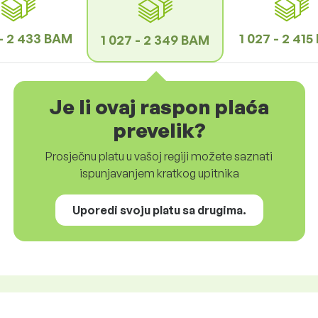
 - 2 433 BAM
1 027 - 2 41
1 027 - 2 349 BAM
Je li ovaj raspon plaća
prevelik?
Prosječnu platu u vašoj regiji možete saznati
ispunjavanjem kratkog upitnika
Uporedi svoju platu sa drugima.