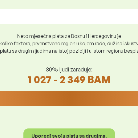
Neto mjesečna plata za Bosnu i Hercegovinu je
oliko faktora, prvenstveno region u kojem rade, dužina iskustv
platu sa drugim ljudima na istoj poziciji i u istom regionu besp
80% ljudi zarađuje:
1 027 - 2 349 BAM
Uporedi svoju platu sa drugima.