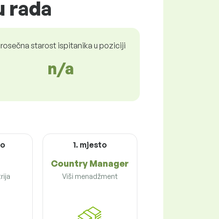
u rada
rosečna starost ispitanika u poziciji
n/a
to
1. mjesto
Country Manager
rija
Viši menadžment