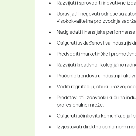
Razvijati i sprovoditi inovativne izd
Upravljati i negovati odnose sa auto
visokokvalitetna proizvodnja sadrža
Nadgledati finansijske performanse i
Osigurati usklađenost sa industrijsk
Predvoditi marketinške i promotivne 
Razvijati kreativno i kolegijalno rad
Praćenje trendova u industriji i aktiv
Voditi regrutaciju, obuku i razvoj os
Predstavljati izdavačku kuću na indu
profesionalne mreže.
Osigurati učinkovitu komunikaciju i s
Izvještavati direktno seniornom me