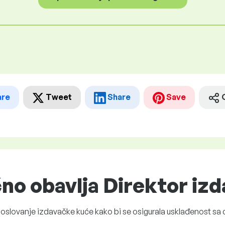
are
Tweet
Share
Save
čno obavlja Direktor iz
 poslovanje izdavačke kuće kako bi se osigurala usklađenost sa 