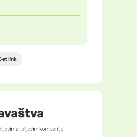
Get link
davaštva
ciljevima i ciljevim kompanije.