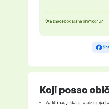
Šta znače podaci na grafikonu?
Sh
Koji posao obi
Voditi i nadgledati strateški smjer i