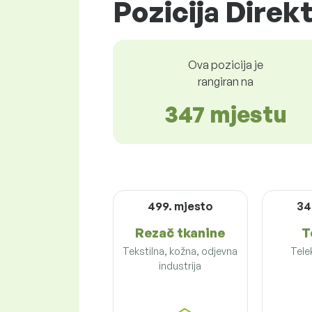
Pozicija Direk
Ova pozicija je
rangiran na
347 mjestu
499. mjesto
34
Rezač tkanine
T
Tekstilna, kožna, odjevna
Tele
industrija