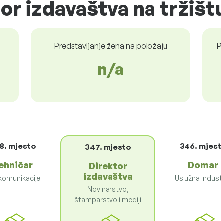
tor izdavaštva na tržišt
Predstavljanje žena na položaju
P
n/a
8. mjesto
346. mjes
347. mjesto
ehničar
Domar
Direktor
izdavaštva
komunikacije
Uslužna indust
Novinarstvo,
štamparstvo i mediji