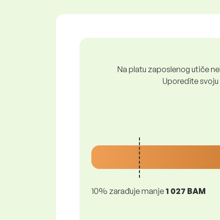
Na platu zaposlenog utiče nek
Uporedite svoju 
10% zarađuje manje
1 027 BAM