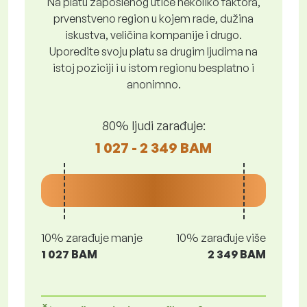
Na platu zaposlenog utiče nekoliko faktora,
prvenstveno region u kojem rade, dužina
iskustva, veličina kompanije i drugo.
Uporedite svoju platu sa drugim ljudima na
istoj poziciji i u istom regionu besplatno i
anonimno.
80% ljudi zarađuje:
1 027 - 2 349 BAM
10% zarađuje manje
10% zarađuje više
1 027 BAM
2 349 BAM