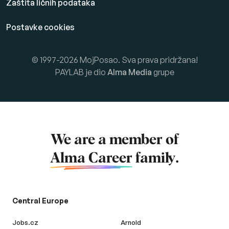
Zaštita ličnih podataka
Postavke cookies
© 1997-2026 MojPosao. Sva prava pridržana!
PAYLAB je dio
Alma Media
grupe
We are a member of
Alma Career
family.
Central Europe
Jobs.cz
Arnold