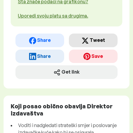
Šta znače podaci na grafikonu?
Uporedi svoju platu sa drugima.
Share
Tweet
Share
Save
Get link
Koji posao obično obavlja Direktor
izdavaštva
Voditi i nadgledati strateški smjer i poslovanje
izdavačke kuće kako bi se osigurala