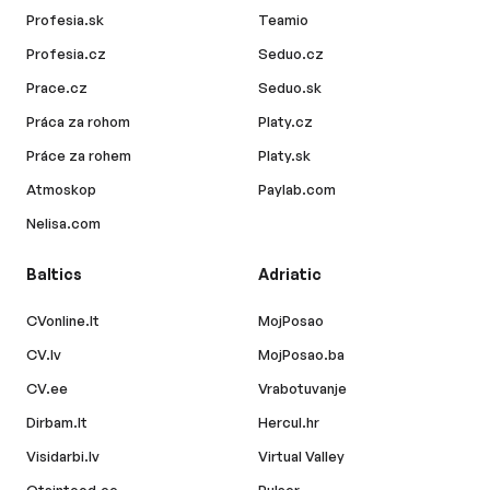
Profesia.sk
Teamio
Profesia.cz
Seduo.cz
Prace.cz
Seduo.sk
Práca za rohom
Platy.cz
Práce za rohem
Platy.sk
Atmoskop
Paylab.com
Nelisa.com
Baltics
Adriatic
CVonline.lt
MojPosao
CV.lv
MojPosao.ba
CV.ee
Vrabotuvanje
Dirbam.lt
Hercul.hr
Visidarbi.lv
Virtual Valley