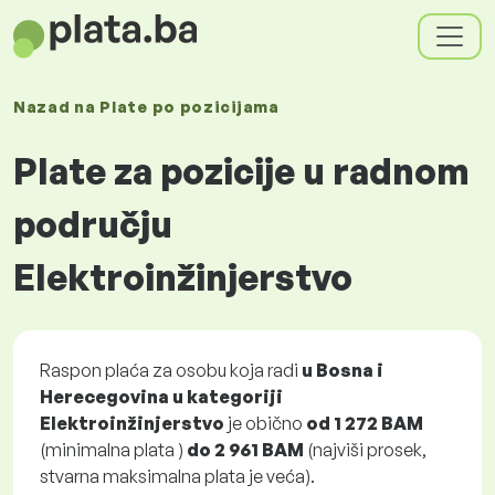
Nazad na
Plate
po pozicijama
Plate za pozicije u radnom
području
Elektroinžinjerstvo
Raspon plaća za osobu koja radi
u Bosna i
Herecegovina u kategoriji
Elektroinžinjerstvo
je obično
od
1 272 BAM
(minimalna plata )
do
2 961 BAM
(najviši prosek,
stvarna maksimalna plata je veća).