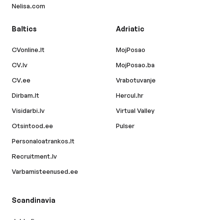
Nelisa.com
Baltics
Adriatic
CVonline.lt
MojPosao
CV.lv
MojPosao.ba
CV.ee
Vrabotuvanje
Dirbam.lt
Hercul.hr
Visidarbi.lv
Virtual Valley
Otsintood.ee
Pulser
Personaloatrankos.lt
Recruitment.lv
Varbamisteenused.ee
Scandinavia