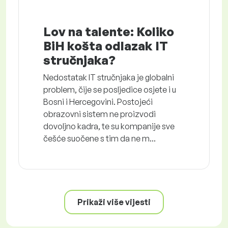
Lov na talente: Koliko
BiH košta odlazak IT
stručnjaka?
Nedostatak IT stručnjaka je globalni
problem, čije se posljedice osjete i u
Bosni i Hercegovini. Postojeći
obrazovni sistem ne proizvodi
dovoljno kadra, te su kompanije sve
češće suočene s tim da ne m...
Prikaži više vijesti