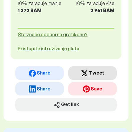
10% zarađuje manje
10% zarađuje više
1 272 BAM
2 961 BAM
Šta znače podaci na grafikonu?
Pristupite istraživanju plata
Share
Tweet
Share
Save
Get link