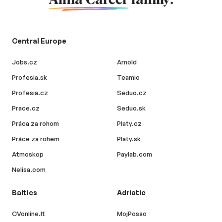
Alma Career
family.
Central Europe
Jobs.cz
Arnold
Profesia.sk
Teamio
Profesia.cz
Seduo.cz
Prace.cz
Seduo.sk
Práca za rohom
Platy.cz
Práce za rohem
Platy.sk
Atmoskop
Paylab.com
Nelisa.com
Baltics
Adriatic
CVonline.lt
MojPosao