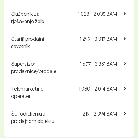
Službenik za
1 028 - 2 035 BAM
rješavanje žalbi
Stariji prodajni
1 299 - 3 017 BAM
savetnik
Supervizor
1 677 - 3 381 BAM
prodavnice/prodaje
Telemarketing
1 080 - 2 014 BAM
operater
Šef odjeljenja u
1 219 - 2 394 BAM
prodajnom objektu