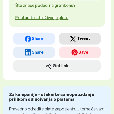
Šta znače podaci na grafikonu?
Pristupite istraživanju plata
Share
Tweet
Share
Save
Get link
Za kompanije - steknite samopouzdanje
prilikom odlučivanja o platama
Pravedno odredite plate zaposlenih. U tome će vam