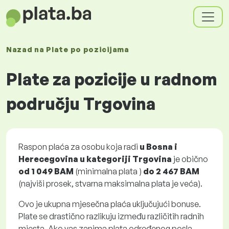
Nazad na
Plate
po pozicijama
Plate za pozicije u radnom
području Trgovina
Raspon plaća za osobu koja radi
u Bosna i
Herecegovina u kategoriji Trgovina
je obično
od
1 049 BAM
(minimalna plata )
do
2 467 BAM
(najviši prosek, stvarna maksimalna plata je veća).
Ovo je ukupna mjesečna plaća uključujući bonuse.
Plate se drastično razlikuju između različitih radnih
mjesta. Ako vas zanima plata određenog posla,