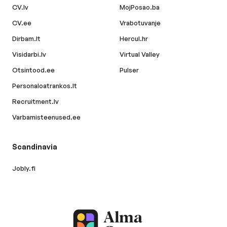
CV.lv
MojPosao.ba
CV.ee
Vrabotuvanje
Dirbam.lt
Hercul.hr
Visidarbi.lv
Virtual Valley
Otsintood.ee
Pulser
Personaloatrankos.lt
Recruitment.lv
Varbamisteenused.ee
Scandinavia
Jobly.fi