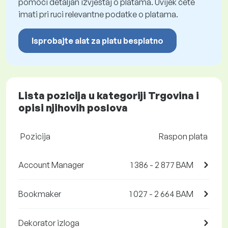
pomoći detaljan izvještaj o platama. Uvijek ćete
imati pri ruci relevantne podatke o platama.
Isprobajte alat za platu besplatno
Lista pozicija u kategoriji Trgovina i
opisi njihovih poslova
Pozicija
Raspon plata
Account Manager
1 386 - 2 877 BAM
Bookmaker
1 027 - 2 664 BAM
Dekorator izloga