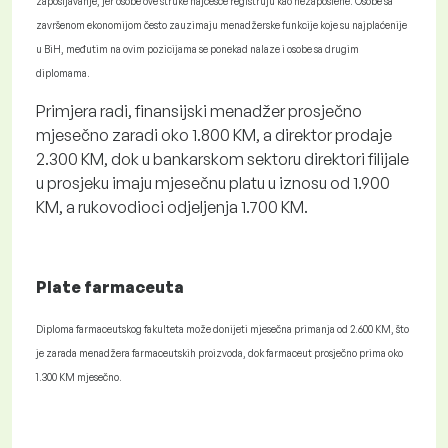
zapošljavanje, jer osobe ove struke najčešće registruju kao nezaposlene. Osobe sa
završenom ekonomijom često zauzimaju menadžerske funkcije koje su najplaćenije
u BiH, međutim na ovim pozicijama se ponekad nalaze i osobe sa drugim
diplomama.
Primjera radi, finansijski menadžer prosječno
mjesečno zaradi oko 1.800 KM, a direktor prodaje
2.300 KM, dok u bankarskom sektoru direktori filijale
u prosjeku imaju mjesečnu platu u iznosu od 1.900
KM, a rukovodioci odjeljenja 1.700 KM.
Plate farmaceuta
Diploma farmaceutskog fakulteta može donijeti mjesečna primanja od 2.600 KM, što
je zarada menadžera farmaceutskih proizvoda, dok farmaceut prosječno prima oko
1.300 KM mjesečno.