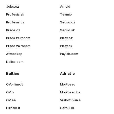
Jobs.cz
Arnold
Profesia.sk
Teamio
Profesia.cz
Seduo.cz
Prace.cz
Seduo.sk
Práca za rohom
Platy.cz
Práce za rohem
Platy.sk
Atmoskop
Paylab.com
Nelisa.com
Baltics
Adriatic
CVonline.lt
MojPosao
CV.lv
MojPosao.ba
CV.ee
Vrabotuvanje
Dirbam.lt
Hercul.hr