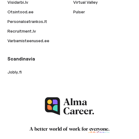
Visidarbi.lv
Virtual Valley
Otsintood.ee
Pulser
Personaloatrankos.lt
Recruitment.lv
Varbamisteenused.ee
Scandinavia
Jobly.fi
A better world of work for
everyone
.