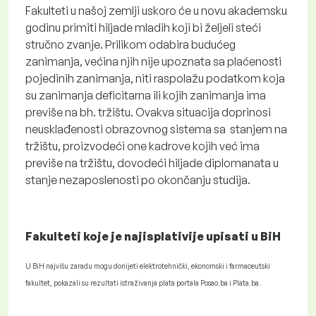
Fakulteti u našoj zemlji uskoro će u novu akademsku
godinu primiti hiljade mladih koji bi željeli steći
stručno zvanje. Prilikom odabira budućeg
zanimanja, većina njih nije upoznata sa plaćenosti
pojedinih zanimanja, niti raspolažu podatkom koja
su zanimanja deficitarna ili kojih zanimanja ima
previše na bh. tržištu. Ovakva situacija doprinosi
neusklađenosti obrazovnog sistema sa stanjem na
tržištu, proizvodeći one kadrove kojih već ima
previše na tržištu, dovodeći hiljade diplomanata u
stanje nezaposlenosti po okončanju studija.
Fakulteti koje je najisplativije upisati u BiH
U BiH najvišu zaradu mogu donijeti elektrotehnički, ekonomski i farmaceutski
fakultet, pokazali su rezultati istraživanja plata portala Posao.ba i Plata.ba.