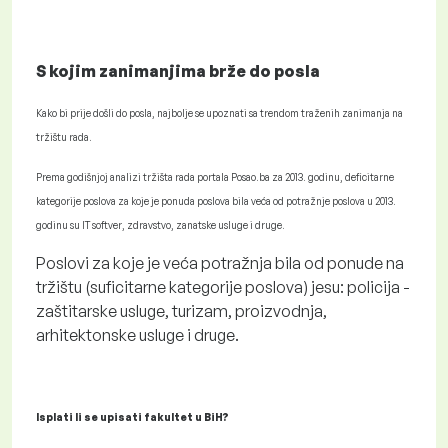
S kojim zanimanjima brže do posla
Kako bi prije došli do posla, najbolje se upoznati sa trendom traženih zanimanja na
tržištu rada.
Prema godišnjoj analizi tržišta rada portala Posao.ba za 2013. godinu, deficitarne
kategorije poslova za koje je ponuda poslova bila veća od potražnje poslova u 2013.
godinu su IT softver, zdravstvo, zanatske usluge i druge.
Poslovi za koje je veća potražnja bila od ponude na
tržištu (suficitarne kategorije poslova) jesu: policija -
zaštitarske usluge, turizam, proizvodnja,
arhitektonske usluge i druge.
Isplati li se upisati fakultet u BiH?