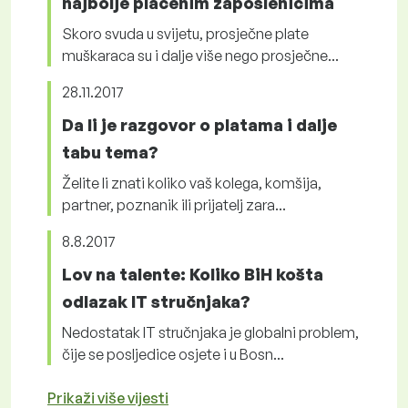
najbolje plaćenim zaposlenicima
Skoro svuda u svijetu, prosječne plate
muškaraca su i dalje više nego prosječne...
28.11.2017
Da li je razgovor o platama i dalje
tabu tema?
Želite li znati koliko vaš kolega, komšija,
partner, poznanik ili prijatelj zara...
8.8.2017
Lov na talente: Koliko BiH košta
odlazak IT stručnjaka?
Nedostatak IT stručnjaka je globalni problem,
čije se posljedice osjete i u Bosn...
Prikaži više vijesti