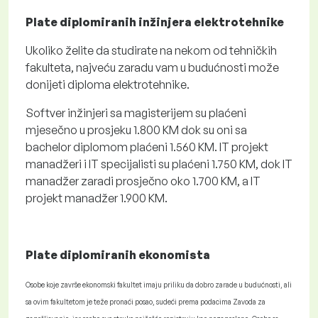
Plate diplomiranih inžinjera elektrotehnike
Ukoliko želite da studirate na nekom od tehničkih
fakulteta, najveću zaradu vam u budućnosti može
donijeti diploma elektrotehnike.
Softver inžinjeri sa magisterijem su plaćeni
mjesečno u prosjeku 1.800 KM dok su oni sa
bachelor diplomom plaćeni 1.560 KM. IT projekt
manadžeri i IT specijalisti su plaćeni 1.750 KM, dok IT
manadžer zaradi prosječno oko 1.700 KM, a IT
projekt manadžer 1.900 KM.
Plate diplomiranih ekonomista
Osobe koje završe ekonomski fakultet imaju priliku da dobro zarade u budućnosti, ali
sa ovim fakultetom je teže pronaći posao, sudeći prema podacima Zavoda za