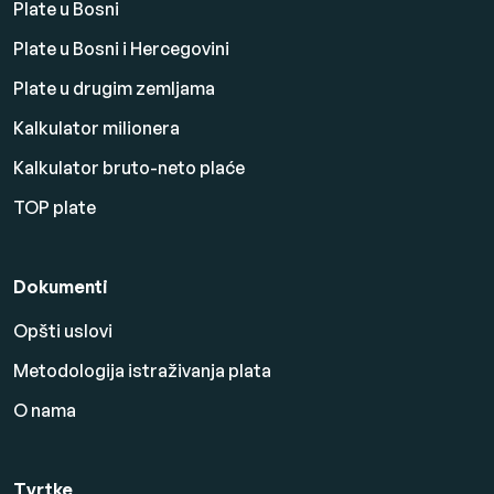
Plate u Bosni
Plate u Bosni i Hercegovini
Plate u drugim zemljama
Kalkulator milionera
Kalkulator bruto-neto plaće
TOP plate
Dokumenti
Opšti uslovi
Metodologija istraživanja plata
O nama
Tvrtke