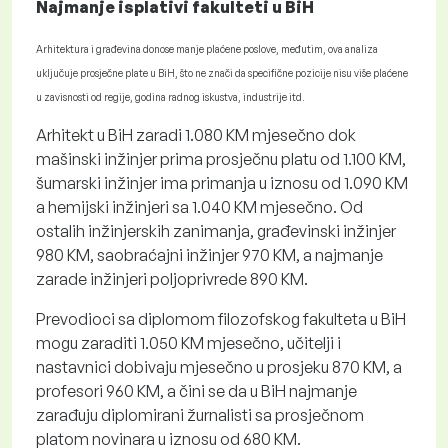
Najmanje isplativi fakulteti u BiH
Arhitektura i građevina donose manje plaćene poslove, međutim, ova analiza
uključuje prosječne plate u BiH, što ne znači da specifične pozicije nisu više plaćene
u zavisnosti od regije, godina radnog iskustva, industrije itd.
Arhitekt u BiH zaradi 1.080 KM mjesečno dok
mašinski inžinjer prima prosječnu platu od 1.100 KM,
šumarski inžinjer ima primanja u iznosu od 1.090 KM
a hemijski inžinjeri sa 1.040 KM mjesečno. Od
ostalih inžinjerskih zanimanja, građevinski inžinjer
980 KM, saobraćajni inžinjer 970 KM, a najmanje
zarade inžinjeri poljoprivrede 890 KM.
Prevodioci sa diplomom filozofskog fakulteta u BiH
mogu zaraditi 1.050 KM mjesečno, učitelji i
nastavnici dobivaju mjesečno u prosjeku 870 KM, a
profesori 960 KM, a čini se da u BiH najmanje
zarađuju diplomirani žurnalisti sa prosječnom
platom novinara u iznosu od 680 KM.