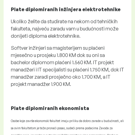
Plate diplomiranih inžinjera elektrotehnike
Ukoliko želite da studirate na nekom od tehničkih
fakulteta, najveću zaradu vam u budućnosti može
donijeti diploma elektrotehnike.
Softver inžinjeri sa magisterijem su plaćeni
mjesečno u prosjeku 1.800 KM dok su oni sa
bachelor diplomom plaćeni 1.560 KM. IT projekt
manadžeri i IT specijalisti su plaćeni 1.750 KM, dok IT
manadžer zaradi prosječno oko 1.700 KM, a IT
projekt manadžer 1.900 KM.
Plate diplomiranih ekonomista
Osobe koje završe ekonomski fakultet imaju priliku da dobro zarade u budućnosti, ali
sa ovim fakultetom je teže pronaći posao, sudeći prema podacima Zavoda za