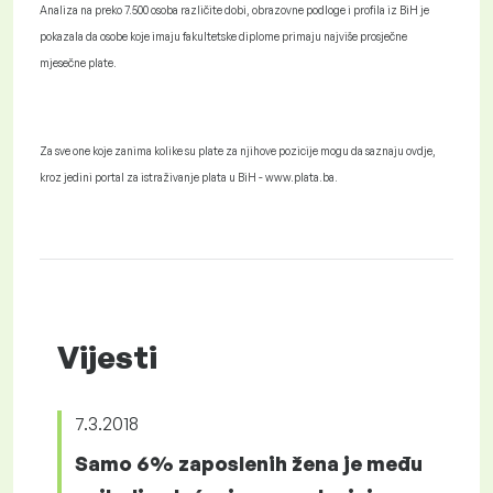
Analiza na preko 7.500 osoba različite dobi, obrazovne podloge i profila iz BiH je
pokazala da osobe koje imaju fakultetske diplome primaju najviše prosječne
mjesečne plate.
Za sve one koje zanima kolike su plate za njihove pozicije mogu da saznaju ovdje,
kroz jedini portal za istraživanje plata u BiH - www.plata.ba.
Vijesti
7.3.2018
Samo 6% zaposlenih žena je među