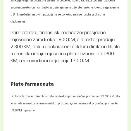
zapošljavanje, jer osobe ove struke najčešće registruju kao nezaposlene. Osobe sa
završenom ekonomijom često zauzimaju menadžerske funkcije koje su najplaćenije
u BiH, međutim na ovim pozicijama se ponekad nalaze i osobe sa drugim
diplomama.
Primjera radi, finansijski menadžer prosječno
mjesečno zaradi oko 1.800 KM, a direktor prodaje
2.300 KM, dok u bankarskom sektoru direktori filijale
u prosjeku imaju mjesečnu platu u iznosu od 1.900
KM, a rukovodioci odjeljenja 1.700 KM.
Plate farmaceuta
Diploma farmaceutskog fakulteta može donijeti mjesečna primanja od 2.600 KM, što
je zarada menadžera farmaceutskih proizvoda, dok farmaceut prosječno prima oko
1.300 KM mjesečno.