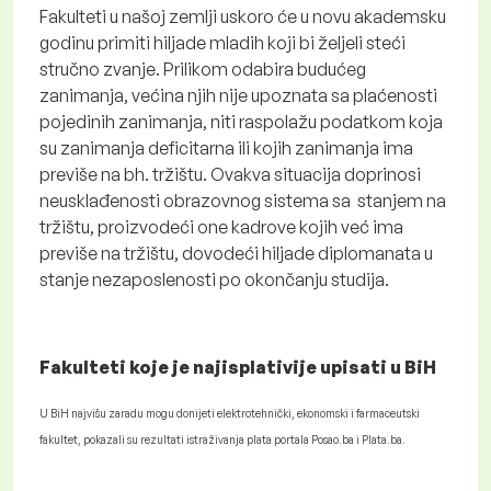
Fakulteti u našoj zemlji uskoro će u novu akademsku
godinu primiti hiljade mladih koji bi željeli steći
stručno zvanje. Prilikom odabira budućeg
zanimanja, većina njih nije upoznata sa plaćenosti
pojedinih zanimanja, niti raspolažu podatkom koja
su zanimanja deficitarna ili kojih zanimanja ima
previše na bh. tržištu. Ovakva situacija doprinosi
neusklađenosti obrazovnog sistema sa stanjem na
tržištu, proizvodeći one kadrove kojih već ima
previše na tržištu, dovodeći hiljade diplomanata u
stanje nezaposlenosti po okončanju studija.
Fakulteti koje je najisplativije upisati u BiH
U BiH najvišu zaradu mogu donijeti elektrotehnički, ekonomski i farmaceutski
fakultet, pokazali su rezultati istraživanja plata portala Posao.ba i Plata.ba.