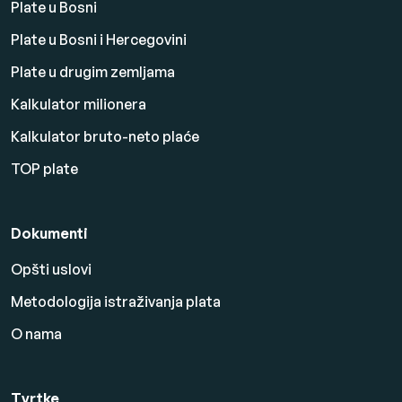
Plate u Bosni
Plate u Bosni i Hercegovini
Plate u drugim zemljama
Kalkulator milionera
Kalkulator bruto-neto plaće
TOP plate
Dokumenti
Opšti uslovi
Metodologija istraživanja plata
O nama
Tvrtke