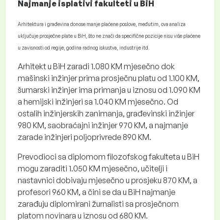
Najmanje isplativi fakulteti u BiH
Arhitektura i građevina donose manje plaćene poslove, međutim, ova analiza
uključuje prosječne plate u BiH, što ne znači da specifične pozicije nisu više plaćene
u zavisnosti od regije, godina radnog iskustva, industrije itd.
Arhitekt u BiH zaradi 1.080 KM mjesečno dok
mašinski inžinjer prima prosječnu platu od 1.100 KM,
šumarski inžinjer ima primanja u iznosu od 1.090 KM
a hemijski inžinjeri sa 1.040 KM mjesečno. Od
ostalih inžinjerskih zanimanja, građevinski inžinjer
980 KM, saobraćajni inžinjer 970 KM, a najmanje
zarade inžinjeri poljoprivrede 890 KM.
Prevodioci sa diplomom filozofskog fakulteta u BiH
mogu zaraditi 1.050 KM mjesečno, učitelji i
nastavnici dobivaju mjesečno u prosjeku 870 KM, a
profesori 960 KM, a čini se da u BiH najmanje
zarađuju diplomirani žurnalisti sa prosječnom
platom novinara u iznosu od 680 KM.