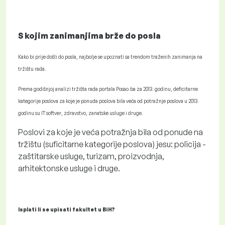
S kojim zanimanjima brže do posla
Kako bi prije došli do posla, najbolje se upoznati sa trendom traženih zanimanja na
tržištu rada.
Prema godišnjoj analizi tržišta rada portala Posao.ba za 2013. godinu, deficitarne
kategorije poslova za koje je ponuda poslova bila veća od potražnje poslova u 2013.
godinu su IT softver, zdravstvo, zanatske usluge i druge.
Poslovi za koje je veća potražnja bila od ponude na
tržištu (suficitarne kategorije poslova) jesu: policija -
zaštitarske usluge, turizam, proizvodnja,
arhitektonske usluge i druge.
Isplati li se upisati fakultet u BiH?