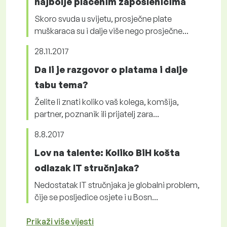
najbolje plaćenim zaposlenicima
Skoro svuda u svijetu, prosječne plate
muškaraca su i dalje više nego prosječne...
28.11.2017
Da li je razgovor o platama i dalje
tabu tema?
Želite li znati koliko vaš kolega, komšija,
partner, poznanik ili prijatelj zara...
8.8.2017
Lov na talente: Koliko BiH košta
odlazak IT stručnjaka?
Nedostatak IT stručnjaka je globalni problem,
čije se posljedice osjete i u Bosn...
Prikaži više vijesti