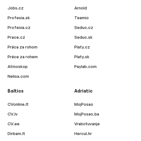
Jobs.cz
Arnold
Profesia.sk
Teamio
Profesia.cz
Seduo.cz
Prace.cz
Seduo.sk
Práca za rohom
Platy.cz
Práce za rohem
Platy.sk
Atmoskop
Paylab.com
Nelisa.com
Baltics
Adriatic
CVonline.lt
MojPosao
CV.lv
MojPosao.ba
CV.ee
Vrabotuvanje
Dirbam.lt
Hercul.hr