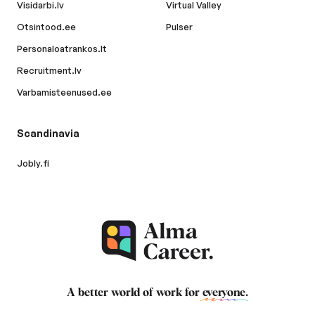
Visidarbi.lv
Virtual Valley
Otsintood.ee
Pulser
Personaloatrankos.lt
Recruitment.lv
Varbamisteenused.ee
Scandinavia
Jobly.fi
A better world of work for
everyone
.