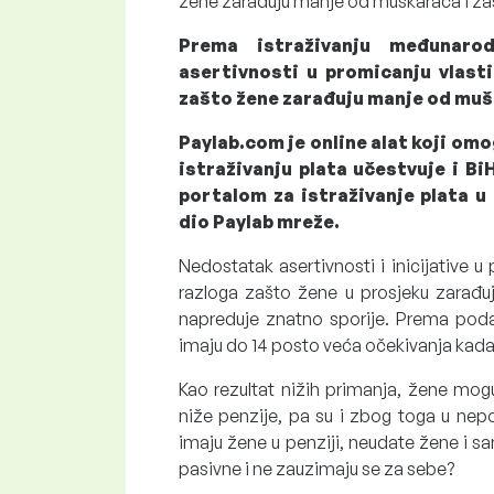
žene zarađuju manje od muškaraca i zaš
Prema istraživanju međunaro
asertivnosti u promicanju vlasti
zašto žene zarađuju manje od mušk
Paylab.com je online alat koji om
istraživanju plata učestvuje i B
portalom za istraživanje plata u 
dio Paylab mreže.
Nedostatak asertivnosti i inicijative u 
razloga zašto žene u prosjeku zarađu
napreduje znatno sporije. Prema pod
imaju do 14 posto veća očekivanja kada 
Kao rezultat nižih primanja, žene mo
niže penzije, pa su i zbog toga u nepo
imaju žene u penziji, neudate žene i 
pasivne i ne zauzimaju se za sebe?