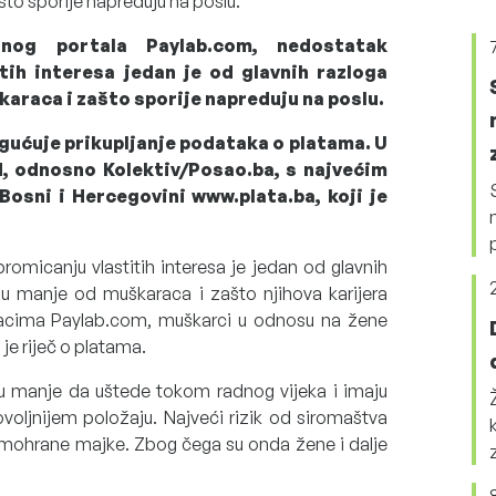
to sporije napreduju na poslu.
dnog portala Paylab.com, nedostatak
tih interesa jedan je od glavnih razloga
araca i zašto sporije napreduju na poslu.
ogućuje prikupljanje podataka o platama. U
iH, odnosno Kolektiv/Posao.ba, s najvećim
Bosni i Hercegovini www.plata.ba, koji je
promicanju vlastitih interesa je jedan od glavnih
ju manje od muškaraca i zašto njihova karijera
acima Paylab.com, muškarci u odnosu na žene
je riječ o platama.
gu manje da uštede tokom radnog vijeka i imaju
voljnijem položaju. Najveći rizik od siromaštva
samohrane majke. Zbog čega su onda žene i dalje