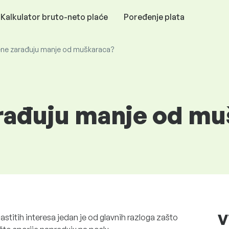
Kalkulator bruto-neto plaće
Poređenje plata
ene zarađuju manje od muškaraca?
rađuju manje od m
V
stitih interesa jedan je od glavnih razloga zašto