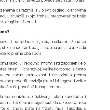
duzimaju inicijativu za povećanje vlastitih plata.
ženama da razmišljaju o svojoj djeci, članovima
u u situaciji u kojoj trebaju pregovarati za bolje
 i drugi imati koristi.
ama?
ćnosti na radnom mjestu, muškarci i žene se
u, što menadžeri trebaju imati na umu, te u skladu
ravdeno prema oba spola.
komunikaciju i redovno informisati zaposlenike o
sionalni i lični razvoj. Velike korporacije često
e na spolnu raznolikost i fer pristup prema
vno provoditi reviziju plata i izbjegavati velike
tako što će povećati transparentnost.
 harmonizirate očekivanja plata kandidata i
stima. Bit ćete u mogućnosti da donesete lakše
te o iznosu plata na tržištu rada. Također, s