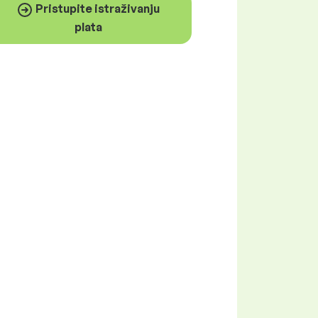
Pristupite istraživanju
plata