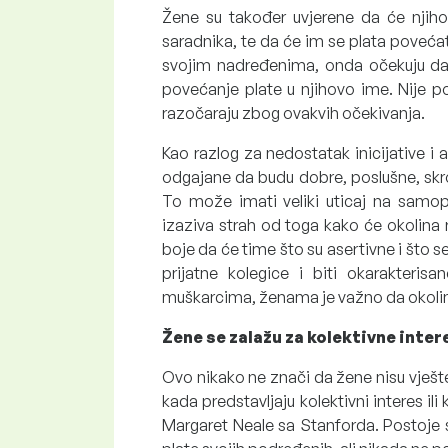
Žene su također uvjerene da će njiho
saradnika, te da će im se plata poveća
svojim nadređenima, onda očekuju da ć
povećanje plate u njihovo ime. Nije 
razočaraju zbog ovakvih očekivanja.
Kao razlog za nedostatak inicijative i 
odgajane da budu dobre, poslušne, skrom
To može imati veliki uticaj na samopo
izaziva strah od toga kako će okolina 
boje da će time što su asertivne i što s
prijatne kolegice i biti okarakteri
muškarcima, ženama je važno da okolina
Žene se zalažu za kolektivne inter
Ovo nikako ne znači da žene nisu vješt
kada predstavljaju kolektivni interes il
Margaret Neale sa Stanforda. Postoje 