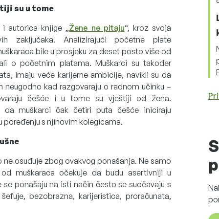
tiji su u tome
i autorica knjige „
Žene ne pitaju
“, kroz svoja
ih zaključaka. Analizirajući početne plate
muškaraca bile u prosjeku za deset posto više od
rali o početnim platama. Muškarci su također
plata, imaju veće karijerne ambicije, navikli su da
 im neugodno kad razgovaraju o radnom učinku –
Pri
varaju češće i u tome su vještiji od žena.
da muškarci čak četiri puta češće iniciraju
, u poređenju s njihovim kolegicama.
lušne
S
p
o ne osuđuje zbog ovakvog ponašanja. Ne samo
e od muškaraca očekuje da budu asertivniji u
e se ponašaju na isti način često se suočavaju s
Na
šefuje, bezobrazna, karijeristica, proračunata,
po