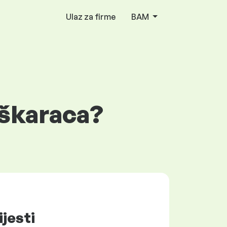
Ulaz za firme
BAM
uškaraca?
ijesti