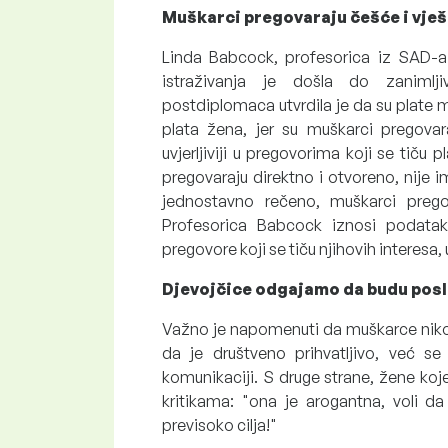
Muškarci pregovaraju češće i vješ
Linda Babcock, profesorica iz SAD-a 
istraživanja je došla do zanimljiv
postdiplomaca utvrdila je da su plate 
plata žena, jer su muškarci pregova
uvjerljiviji u pregovorima koji se tiču 
pregovaraju direktno i otvoreno, nije
jednostavno rečeno, muškarci prego
Profesorica Babcock iznosi podatak 
pregovore koji se tiču njihovih interesa
Djevojčice odgajamo da budu pos
Važno je napomenuti da muškarce nik
da je društveno prihvatljivo, već s
komunikaciji. S druge strane, žene koj
kritikama: "ona je arogantna, voli da 
previsoko cilja!"