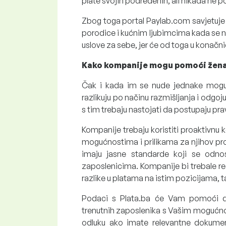
plate svojih podređenih, ali nikada ne po
Zbog toga portal Paylab.com savjetuje 
porodice i kućnim ljubimcima kada se nađ
uslove za sebe, jer će od toga u konačnici
Kako kompanije mogu pomoći žen
Čak i kada im se nude jednake mogu
razlikuju po načinu razmišljanja i odgoj
s tim trebaju nastojati da postupaju p
Kompanije trebaju koristiti proaktivnu 
mogućnostima i prilikama za njihov profe
imaju jasne standarde koji se odnos
zaposlenicima. Kompanije bi trebale redo
razlike u platama na istim pozicijama, 
Podaci s Plata.ba će Vam pomoći da
trenutnih zaposlenika s Vašim mogućno
odluku ako imate relevantne dokumen