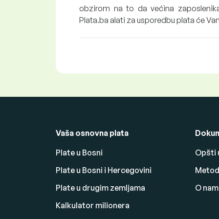
obzirom na to da većina zaposlenika
Plata.ba alati za usporedbu plata će V
Vaša osnovna plata
Dokum
Plate u Bosni
Opšti 
Plate u Bosni i Hercegovini
Metodo
Plate u drugim zemljama
O nam
Kalkulator milionera