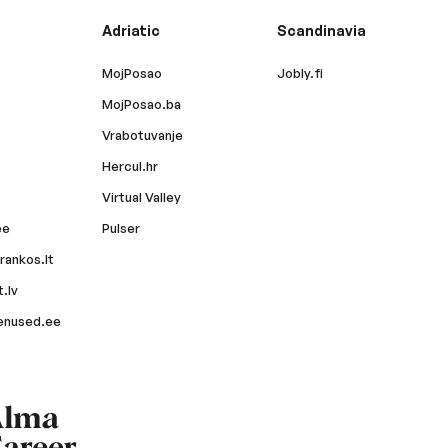
Adriatic
Scandinavia
MojPosao
Jobly.fi
MojPosao.ba
Vrabotuvanje
Hercul.hr
Virtual Valley
ee
Pulser
rankos.lt
.lv
enused.ee