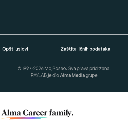
Opšti uslovi
Zaštita ličnih podataka
© 1997-2026 MojPosao. Sva prava pridržana!
PAYLAB je dio
Alma Media
grupe
f
Alma Career
family.