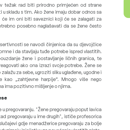
v težak rad biti prirodno primjećen od strane
ti u skladu s tim. Ako žene imaju dobar odnos sa
e im oni biti saveznici koji će se zalagati za
potrebno posebno naglašavati da se žene često
asertivnosti se navodi činjenica da su djevojčice
ne i da stavljaju tuđe potrebe ispred vlastitih.
uzdanje žene i postavljanje ličnih granica, te
reagovati ako ona izrazi svoje potrebe. Žene se
e zalažu za sebe, ugroziti sliku uglađene, ugodne i
sane kao „zahtjevne harpije“. Mnogo više nego
 ima pozitivno mišljenje o njima.
ese
e u pregovaranju. "Žene pregovaraju poput lavica
i kad pregovaraju u ime drugih", ističe profesorica
slučajevi gdje menadžerice pregovaraju za bolje