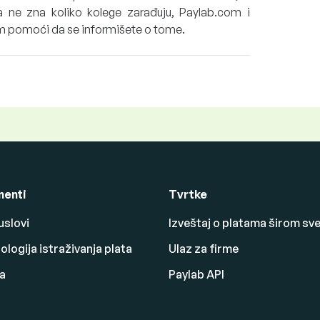
 ne zna koliko kolege zarađuju, Paylab.com i
am pomoći da se informišete o tome.
enti
Tvrtke
uslovi
Izveštaj o platama širom sv
logija istraživanja plata
Ulaz za firme
a
Paylab API