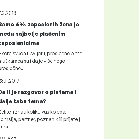
7.3.2018
Samo 6% zaposlenih žena je
među najbolje plaćenim
zaposlenicima
Skoro svuda u svijetu, prosječne plate
muškaraca su i dalje više nego
prosječne...
28.11.2017
Da li je razgovor o platama i
dalje tabu tema?
Želite li znati koliko vaš kolega,
komšija, partner, poznanik ili prijatelj
zara...