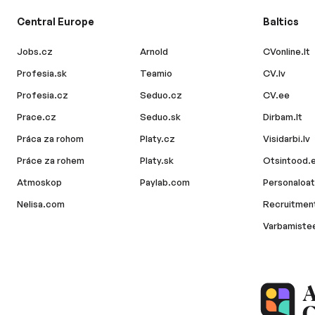
Central Europe
Baltics
Jobs.cz
Arnold
CVonline.lt
Profesia.sk
Teamio
CV.lv
Profesia.cz
Seduo.cz
CV.ee
Prace.cz
Seduo.sk
Dirbam.lt
Práca za rohom
Platy.cz
Visidarbi.lv
Práce za rohem
Platy.sk
Otsintood.
Atmoskop
Paylab.com
Personaloat
Nelisa.com
Recruitment
Varbamiste