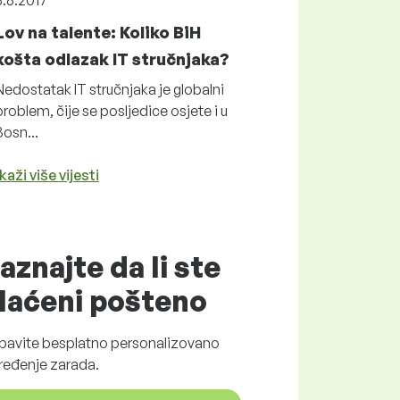
8.8.2017
Lov na talente: Koliko BiH
košta odlazak IT stručnjaka?
Nedostatak IT stručnjaka je globalni
problem, čije se posljedice osjete i u
Bosn...
kaži više vijesti
aznajte da li ste
laćeni
pošteno
bavite
besplatno
personalizovano
ređenje zarada.