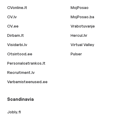
CVonline.lt
MojPosao
CV.lv
MojPosao.ba
CV.ee
Vrabotuvanje
Dirbam.lt
Hercul.hr
Visidarbi.lv
Virtual Valley
Otsintood.ee
Pulser
Personaloatrankos.lt
Recruitment.lv
Varbamisteenused.ee
Scandinavia
Jobly.fi