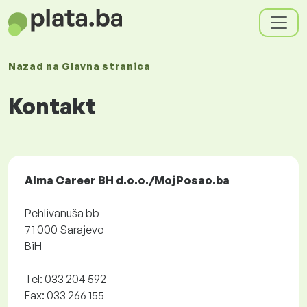
Nazad na
Glavna stranica
Kontakt
Alma Career BH d.o.o./MojPosao.ba
Pehlivanuša bb
71 000 Sarajevo
BiH
Tel: 033 204 592
Fax: 033 266 155