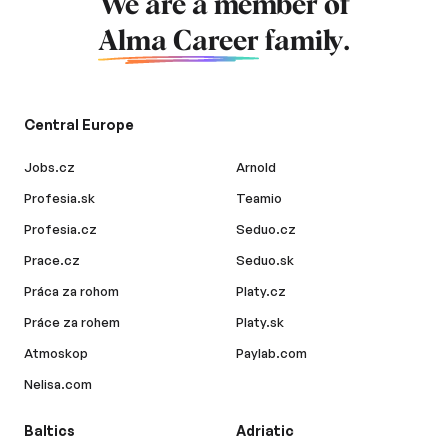
We are a member of
Alma Career
family.
Central Europe
Jobs.cz
Arnold
Profesia.sk
Teamio
Profesia.cz
Seduo.cz
Prace.cz
Seduo.sk
Práca za rohom
Platy.cz
Práce za rohem
Platy.sk
Atmoskop
Paylab.com
Nelisa.com
Baltics
Adriatic