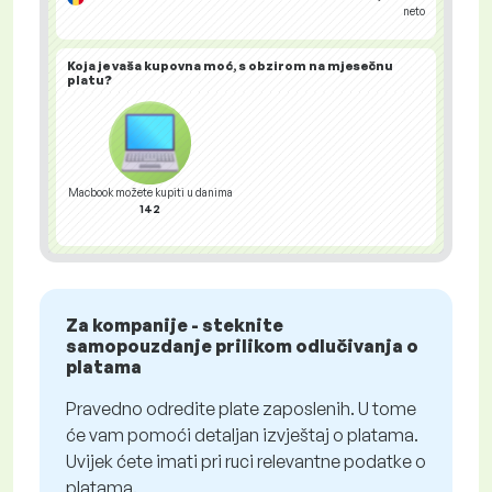
neto
Koja je vaša
kupovna moć
, s obzirom na mjesečnu
platu?
Macbook možete kupiti u danima
142
Za kompanije - steknite
samopouzdanje prilikom odlučivanja o
platama
Pravedno odredite plate zaposlenih. U tome
će vam pomoći detaljan izvještaj o platama.
Uvijek ćete imati pri ruci relevantne podatke o
platama.