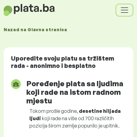
Nazad na
Glavna stranica
Uporedite svoju platu sa tržištem
rada - anonimno i besplatno
Poređenje plata sa ljudima
koji rade na istom radnom
mjestu
Tokom prošle godine,
desetine hiljada
ljudi
koji rade na više od 700 različitih
pozicija širom zemlje popunilo je upitnik.