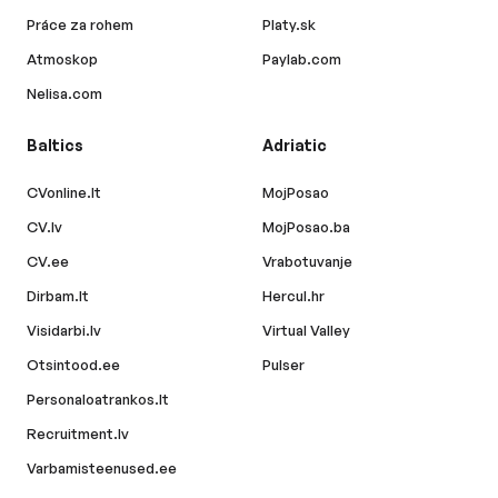
Práce za rohem
Platy.sk
Atmoskop
Paylab.com
Nelisa.com
Baltics
Adriatic
CVonline.lt
MojPosao
CV.lv
MojPosao.ba
CV.ee
Vrabotuvanje
Dirbam.lt
Hercul.hr
Visidarbi.lv
Virtual Valley
Otsintood.ee
Pulser
Personaloatrankos.lt
Recruitment.lv
Varbamisteenused.ee