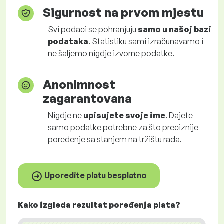
Sigurnost na prvom mjestu
Svi podaci se pohranjuju
samo u našoj bazi
podataka
. Statistiku sami izračunavamo i
ne šaljemo nigdje izvorne podatke.
Anonimnost
zagarantovana
Nigdje ne
upisujete svoje ime
. Dajete
samo podatke potrebne za što preciznije
poređenje sa stanjem na tržištu rada.
Uporedite platu besplatno
Kako izgleda rezultat poređenja plata?