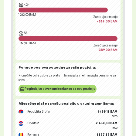
<24
1 262,00 BAM
Zarađujete manje
-254,00 BAM
55+
1 397,00 BAM
Zarađujete manje
-389,00 BAM
Ponude poslova
pogodne za vašu poziciju:
Pronađite bolje uslove za platu ili finansijske i nefinansijske beneficije za
sebe.
Pogledajte otvorene konkurse za ovu poziciju
Mjesečne plate za vašu poziciju
u drugim zemljama
:
Republika Srbija
1 459,18 BAM
neto
Hrvatska
2 458,30 BAM
neto
Romania
1 877,87 BAM