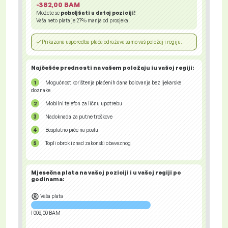
-382,00 BAM
Možete se
poboljšati u datoj poziciji!
Vaša neto plata je
27%
manja od prosjeka.
Prikazana usporedba plaća odražava samo vaš položaj i regiju.
Najčešće prednosti na vašem položaju iu vašoj regiji:
Mogućnost korištenja plaćenih dana bolovanja bez ljekarske
doznake
Mobilni telefon za ličnu upotrebu
Nadoknada za putne troškove
Besplatno piće na poslu
Topli obrok iznad zakonski obaveznog
Mjesečna plata na vašoj poziciji i u vašoj regiji
po
godinama:
Vaša plata
1 008,00 BAM