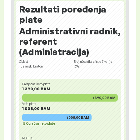
Rezultati poređenja
plate
Administrativni radnik,
referent
(Administracija)
Oblast
Broj učesnika u istraživanju
Tuzlanski kanton
1693
Prosječna neto plata
1 390,00 BAM
1 390,00 BAM
Vaša plata
1 008,00 BAM
1 008,00 BAM
Obračun neto plate
Razlika