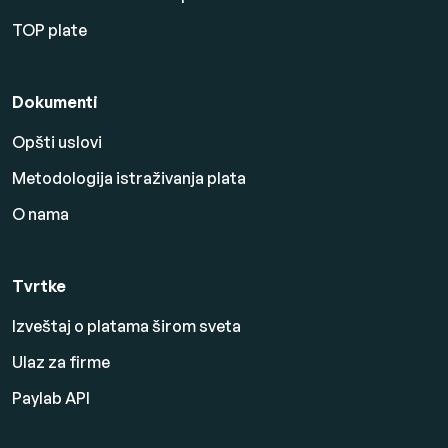
TOP plate
Dokumenti
Opšti uslovi
Metodologija istraživanja plata
O nama
Tvrtke
Izveštaj o platama širom sveta
Ulaz za firme
Paylab API