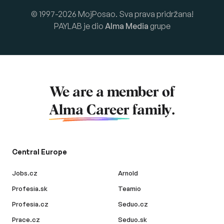
© 1997-2026 MojPosao. Sva prava pridržana!
PAYLAB je dio
Alma Media
grupe
We are a member of
Alma Career
family.
Central Europe
Jobs.cz
Arnold
Profesia.sk
Teamio
Profesia.cz
Seduo.cz
Prace.cz
Seduo.sk