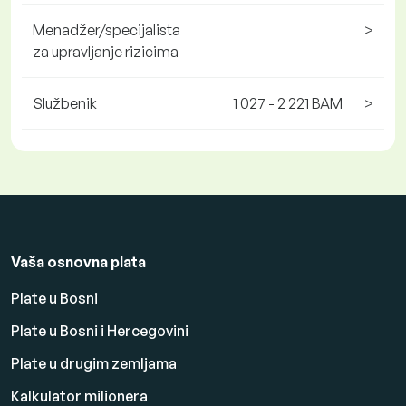
Menadžer/specijalista
>
za upravljanje rizicima
Službenik
1 027 - 2 221 BAM
>
Vaša osnovna plata
Plate u Bosni
Plate u Bosni i Hercegovini
Plate u drugim zemljama
Kalkulator milionera