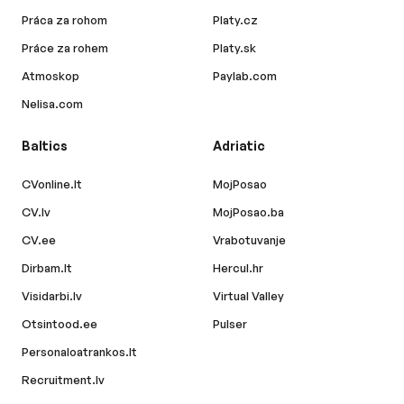
Práca za rohom
Platy.cz
Práce za rohem
Platy.sk
Atmoskop
Paylab.com
Nelisa.com
Baltics
Adriatic
CVonline.lt
MojPosao
CV.lv
MojPosao.ba
CV.ee
Vrabotuvanje
Dirbam.lt
Hercul.hr
Visidarbi.lv
Virtual Valley
Otsintood.ee
Pulser
Personaloatrankos.lt
Recruitment.lv