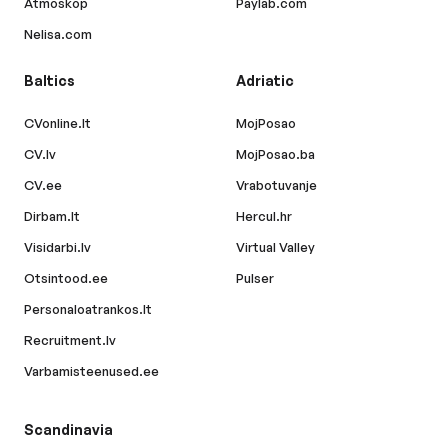
Atmoskop
Paylab.com
Nelisa.com
Baltics
Adriatic
CVonline.lt
MojPosao
CV.lv
MojPosao.ba
CV.ee
Vrabotuvanje
Dirbam.lt
Hercul.hr
Visidarbi.lv
Virtual Valley
Otsintood.ee
Pulser
Personaloatrankos.lt
Recruitment.lv
Varbamisteenused.ee
Scandinavia