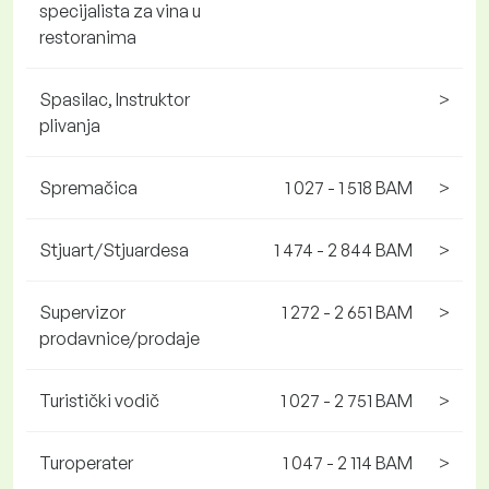
specijalista za vina u
restoranima
Spasilac, Instruktor
>
plivanja
Spremačica
1 027 - 1 518 BAM
>
Stjuart/Stjuardesa
1 474 - 2 844 BAM
>
Supervizor
1 272 - 2 651 BAM
>
prodavnice/prodaje
Turistički vodič
1 027 - 2 751 BAM
>
Turoperater
1 047 - 2 114 BAM
>