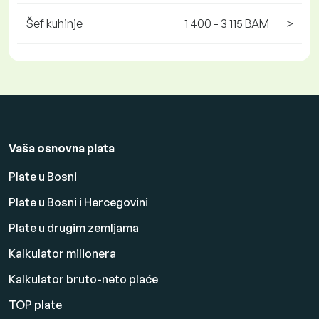
Šef kuhinje
1 400 - 3 115 BAM
>
Vaša osnovna plata
Plate u Bosni
Plate u Bosni i Hercegovini
Plate u drugim zemljama
Kalkulator milionera
Kalkulator bruto-neto plaće
TOP plate