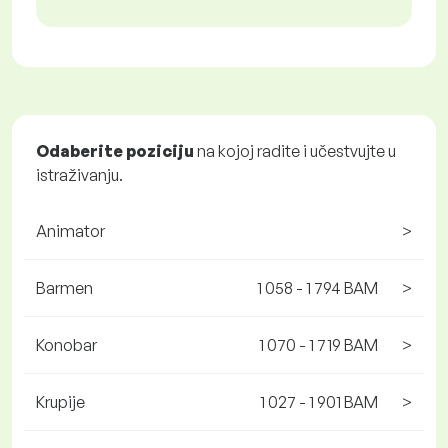
Odaberite poziciju
na kojoj radite i učestvujte u
istraživanju.
Animator
>
Barmen
1 058 - 1 794 BAM
>
Konobar
1 070 - 1 719 BAM
>
Krupije
1 027 - 1 901 BAM
>