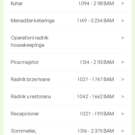
Kuhar
1 094 - 2 118 BAM
>
Menadžer keteringa
1 149 - 3 234 BAM
>
Operativni radnik
>
housekeepinga
Pica majstor
1 134 - 2 113 BAM
>
Radnik brze hrane
1 027 - 1 747 BAM
>
Radnik u restoranu
1 042 - 1 662 BAM
>
Recepcioner
1 027 - 1 911 BAM
>
Sommelier,
1 316 - 2 375 BAM
>