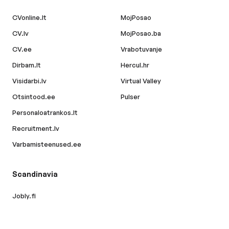
CVonline.lt
MojPosao
CV.lv
MojPosao.ba
CV.ee
Vrabotuvanje
Dirbam.lt
Hercul.hr
Visidarbi.lv
Virtual Valley
Otsintood.ee
Pulser
Personaloatrankos.lt
Recruitment.lv
Varbamisteenused.ee
Scandinavia
Jobly.fi