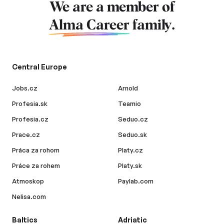
We are a member of
Alma Career
family.
Central Europe
Jobs.cz
Arnold
Profesia.sk
Teamio
Profesia.cz
Seduo.cz
Prace.cz
Seduo.sk
Práca za rohom
Platy.cz
Práce za rohem
Platy.sk
Atmoskop
Paylab.com
Nelisa.com
Baltics
Adriatic