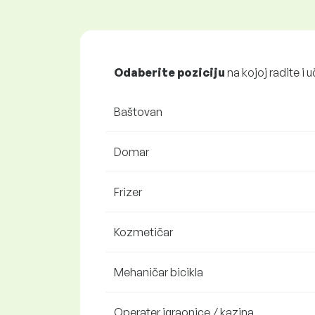
Odaberite poziciju
na kojoj radite i u
Baštovan
Domar
Frizer
Kozmetičar
Mehaničar bicikla
Operater igraonice / kazina