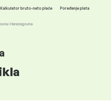
Kalkulator bruto-neto plaće
Poređenje plata
 Bosna i Herecegovina
a
ikla