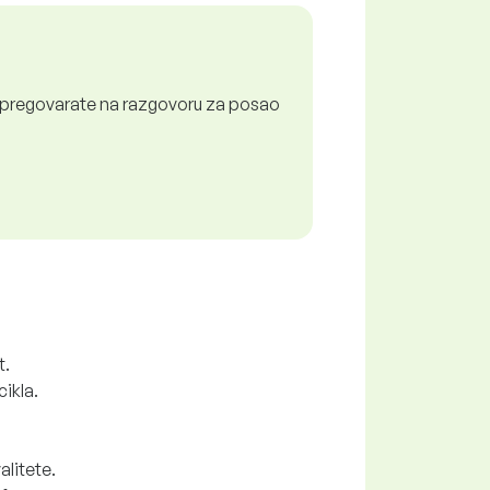
a pregovarate na razgovoru za posao
t.
ikla.
alitete.