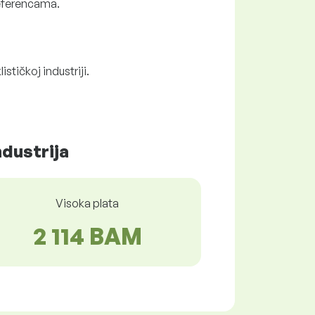
referencama.
stičkoj industriji.
ndustrija
Visoka plata
2 114 BAM