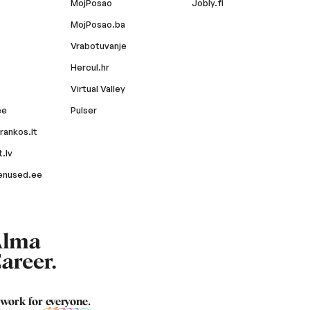
MojPosao
Jobly.fi
MojPosao.ba
Vrabotuvanje
Hercul.hr
Virtual Valley
ee
Pulser
rankos.lt
.lv
enused.ee
 work for
everyone
.