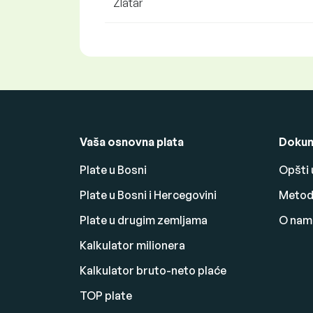
Zlatar
Vaša osnovna plata
Dokum
Plate u Bosni
Opšti 
Plate u Bosni i Hercegovini
Metodo
Plate u drugim zemljama
O nam
Kalkulator milionera
Kalkulator bruto-neto plaće
TOP plate