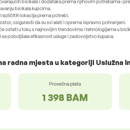
varajućih bicikala i dodataka prema njihovim potrebama i p
ržavanju bicikala kupcima.
različitih lokacija prema potrebi.
rostor, osiguravši da su svi alati i oprema ispravno pohranjeni.
e ostati u toku s najnovijim trendovima i tehnologijama u bicikli
 se poboljšala efikasnost usluge i zadovoljstvo kupaca.
a radna mjesta u kategoriji Uslužna i
Prosečna plata
1 398 BAM