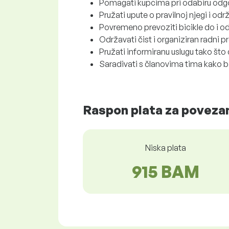
Pomagati kupcima pri odabiru odgo
Pružati upute o pravilnoj njegi i od
Povremeno prevoziti bicikle do i od 
Održavati čist i organiziran radni p
Pružati informiranu uslugu tako što ć
Saradivati s članovima tima kako bi
Raspon plata za povezan
Niska plata
915 BAM