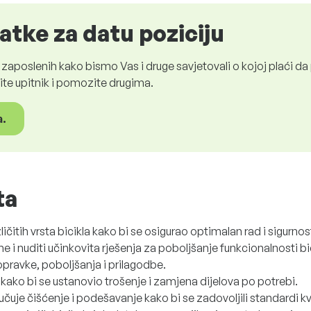
tke za datu poziciju
aposlenih kako bismo Vas i druge savjetovali o kojoj plaći d
ite upitnik i pomozite drugima.
a.
ta
ičitih vrsta bicikla kako bi se osigurao optimalan rad i sigurnos
 i nuditi učinkovita rješenja za poboljšanje funkcionalnosti bic
opravke, poboljšanja i prilagodbe.
 kako bi se ustanovio trošenje i zamjena dijelova po potrebi.
jučuje čišćenje i podešavanje kako bi se zadovoljili standardi kv