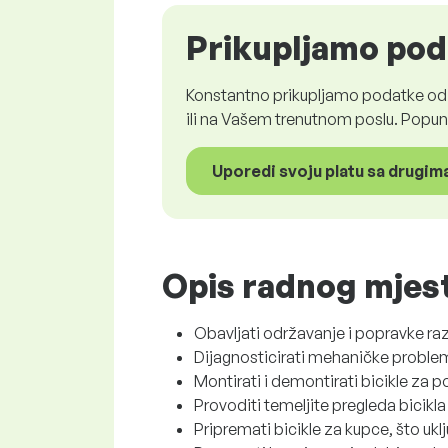
Prikupljamo poda
Konstantno prikupljamo podatke od z
ili na Vašem trenutnom poslu. Popun
Uporedi svoju platu sa drugim
Opis radnog mjes
Obavljati održavanje i popravke razl
Dijagnosticirati mehaničke probleme
Montirati i demontirati bicikle za p
Provoditi temeljite pregleda bicikla
Pripremati bicikle za kupce, što ukl