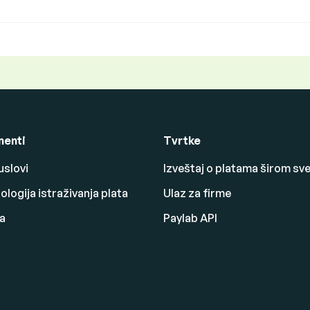
enti
Tvrtke
uslovi
Izveštaj o platama širom sv
logija istraživanja plata
Ulaz za firme
a
Paylab API