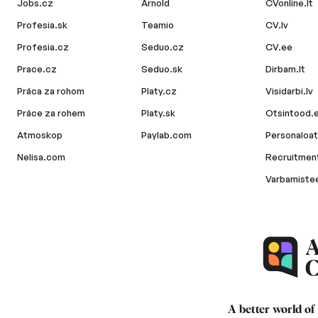
Jobs.cz
Arnold
CVonline.lt
Profesia.sk
Teamio
CV.lv
Profesia.cz
Seduo.cz
CV.ee
Prace.cz
Seduo.sk
Dirbam.lt
Práca za rohom
Platy.cz
Visidarbi.lv
Práce za rohem
Platy.sk
Otsintood.
Atmoskop
Paylab.com
Personaloat
Nelisa.com
Recruitment
Varbamiste
A better world of