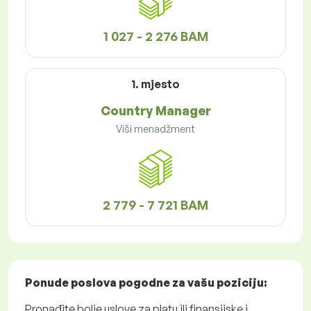
1 027 - 2 276 BAM
1. mjesto
Country Manager
Viši menadžment
2 779 - 7 721 BAM
Ponude poslova
pogodne za vašu poziciju:
Pronađite bolje uslove za platu ili finansijske i