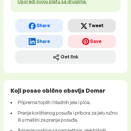
Uporedi svoju platu sa drugima.
Share
Tweet
Share
Save
Get link
Koji posao obično obavlja Domar
Priprema toplih i hladnih jela i pića.
Pranje korištenog posuđa i pribora za jelo ručno
ili u mašini za pranje posuđa.
Brisanje prašine sa namještaja, električnih