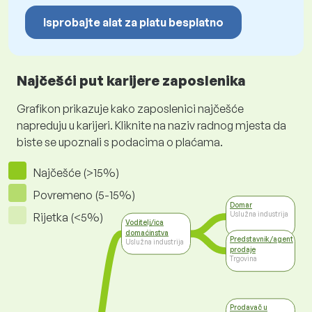
Isprobajte alat za platu besplatno
Najčešći put karijere zaposlenika
Grafikon prikazuje kako zaposlenici najčešće
napreduju u karijeri. Kliknite na naziv radnog mjesta da
biste se upoznali s podacima o plaćama.
Najčešće (>15%)
Povremeno (5-15%)
Domar
Uslužna industrija
Rijetka (<5%)
Voditelj/ica
domaćinstva
Predstavnik/agent
Uslužna industrija
prodaje
Trgovina
Prodavač u