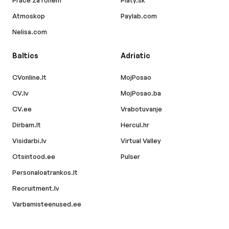
Práce za rohem
Platy.sk
Atmoskop
Paylab.com
Nelisa.com
Baltics
Adriatic
CVonline.lt
MojPosao
CV.lv
MojPosao.ba
CV.ee
Vrabotuvanje
Dirbam.lt
Hercul.hr
Visidarbi.lv
Virtual Valley
Otsintood.ee
Pulser
Personaloatrankos.lt
Recruitment.lv
Varbamisteenused.ee