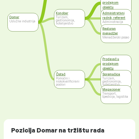
prodajnom
objektu
Trgovina
Konobar
Administrativni
Domar
Turizam,
radnik, referent
gastronomija,
Uslužna industrija
Administracija
hotelijerstvo
Restoran
menadžer
Menadžerski posao
Prodavač u
prodajnom
objektu
Trgovina
Čistač
Spremačica
Pomoćni i
Turizam,
niskokvalificirani
gastronomija,
poslovi
hotelijerstvo
Magacioner
Transport,
špedicija, logistika
Pozicija Domar na tržištu rada