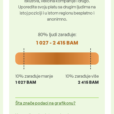
iskustva, veličina kompanije i drugo.
Uporedite svoju platu sa drugim ljudima na
istoj poziciji i u istom regionu besplatno i
anonimno.
80% ljudi zarađuje:
1 027 - 2 415 BAM
10% zarađuje manje
10% zarađuje više
1 027 BAM
2 415 BAM
Šta znače podaci na grafikonu?