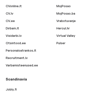
CVonline.lt
MojPosao
CV.lv
MojPosao.ba
CV.ee
Vrabotuvanje
Dirbam.lt
Hercul.hr
Visidarbi.lv
Virtual Valley
Otsintood.ee
Pulser
Personaloatrankos.lt
Recruitment.lv
Varbamisteenused.ee
Scandinavia
Jobly.fi