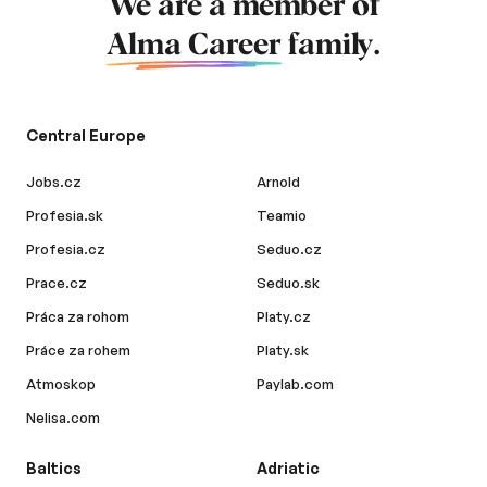
We are a member of
Alma Career
family.
Central Europe
Jobs.cz
Arnold
Profesia.sk
Teamio
Profesia.cz
Seduo.cz
Prace.cz
Seduo.sk
Práca za rohom
Platy.cz
Práce za rohem
Platy.sk
Atmoskop
Paylab.com
Nelisa.com
Baltics
Adriatic