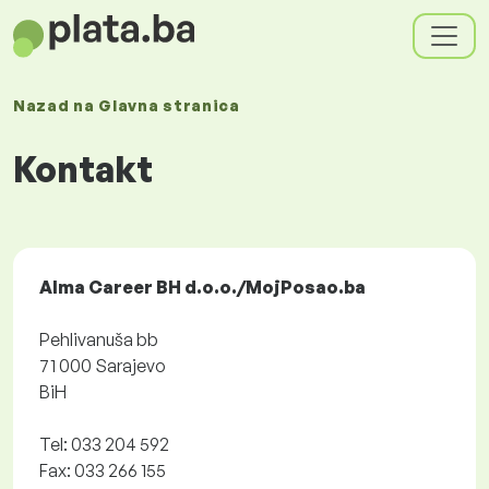
Nazad na
Glavna stranica
Kontakt
Alma Career BH d.o.o./MojPosao.ba
Pehlivanuša bb
71 000 Sarajevo
BiH
Tel: 033 204 592
Fax: 033 266 155