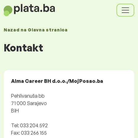
Nazad na
Glavna stranica
Kontakt
Alma Career BH d.o.o./MojPosao.ba
Pehlivanuša bb
71 000 Sarajevo
BiH
Tel: 033 204 592
Fax: 033 266 155