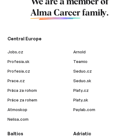
We are a member of
Alma Career
family.
Central Europe
Jobs.cz
Arnold
Profesia.sk
Teamio
Profesia.cz
Seduo.cz
Prace.cz
Seduo.sk
Práca za rohom
Platy.cz
Práce za rohem
Platy.sk
Atmoskop
Paylab.com
Nelisa.com
Baltics
Adriatic