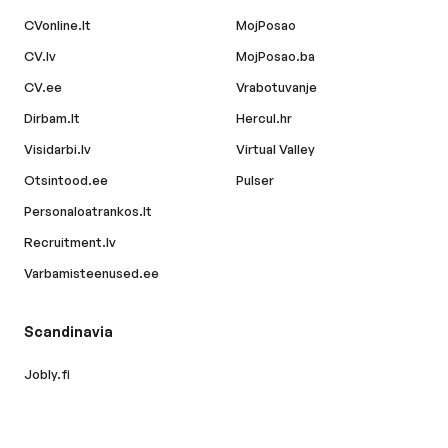
CVonline.lt
MojPosao
CV.lv
MojPosao.ba
CV.ee
Vrabotuvanje
Dirbam.lt
Hercul.hr
Visidarbi.lv
Virtual Valley
Otsintood.ee
Pulser
Personaloatrankos.lt
Recruitment.lv
Varbamisteenused.ee
Scandinavia
Jobly.fi