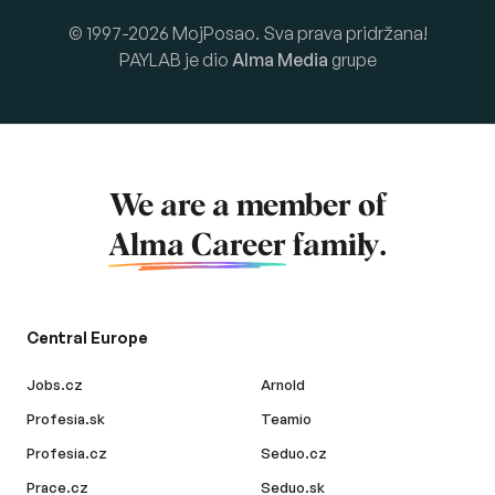
© 1997-2026 MojPosao. Sva prava pridržana!
PAYLAB je dio
Alma Media
grupe
We are a member of
Alma Career
family.
Central Europe
Jobs.cz
Arnold
Profesia.sk
Teamio
Profesia.cz
Seduo.cz
Prace.cz
Seduo.sk