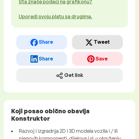
Šta znače podaci na grafikonu?
Uporedi svoju platu sa drugima.
Share
Tweet
Share
Save
Get link
Koji posao obično obavlja
Konstruktor
Razvoj i izgradnja 2D i 3D modela vozila i / ili
njegovih komponenti, dijelova i sl. u okruženju