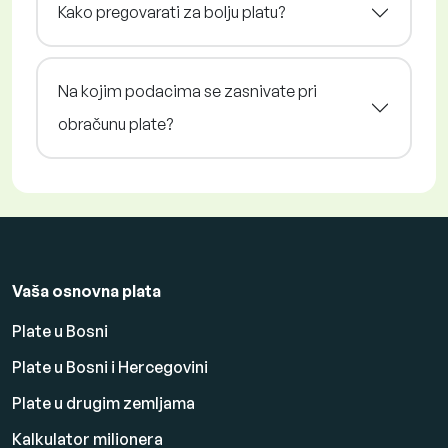
Kako pregovarati za bolju platu?
Na kojim podacima se zasnivate pri
obračunu plate?
Vaša osnovna plata
Plate u Bosni
Plate u Bosni i Hercegovini
Plate u drugim zemljama
Kalkulator milionera