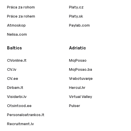
Práca za rohom
Platy.cz
Práce za rohem
Platy.sk
Atmoskop
Paylab.com
Nelisa.com
Baltics
Adriatic
CVonline.lt
MojPosao
CV.lv
MojPosao.ba
CV.ee
Vrabotuvanje
Dirbam.lt
Hercul.hr
Visidarbi.lv
Virtual Valley
Otsintood.ee
Pulser
Personaloatrankos.lt
Recruitment.lv