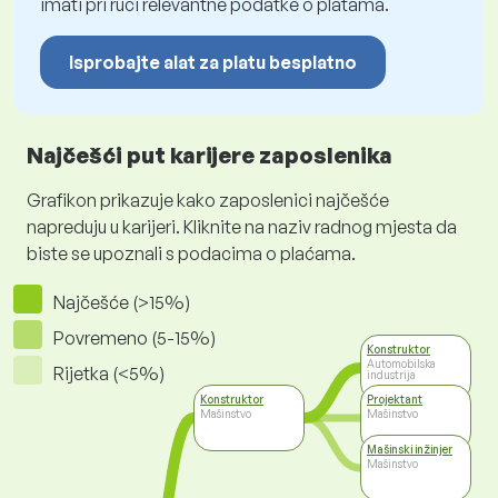
imati pri ruci relevantne podatke o platama.
Isprobajte alat za platu besplatno
Najčešći put karijere zaposlenika
Grafikon prikazuje kako zaposlenici najčešće
napreduju u karijeri. Kliknite na naziv radnog mjesta da
biste se upoznali s podacima o plaćama.
Najčešće (>15%)
Povremeno (5-15%)
Konstruktor
Automobilska
Rijetka (<5%)
industrija
Konstruktor
Projektant
Mašinstvo
Mašinstvo
Mašinski inžinjer
Mašinstvo