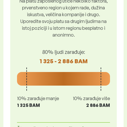
Na platu zaposlenog utiče nekoliko faktora,
prvenstveno region u kojem rade, dužina
iskustva, veličina kompanije i drugo.
Uporedite svoju platu sa drugim ljudima na
istoj poziciji i u istom regionu besplatno i
anonimno.
80% ljudi zarađuje:
1 325 - 2 886 BAM
10% zarađuje manje
10% zarađuje više
1 325 BAM
2 886 BAM