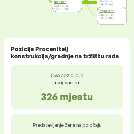
Građevina i
tehničar
nekretnine
Građevina i
nekretnine
Projektant
Građevina i
nekretnine
Pozicija Procenitelj
konstrukcija/gradnje na tržištu rada
Ova pozicija je
rangiran na
326 mjestu
Predstavljanje žena na položaju