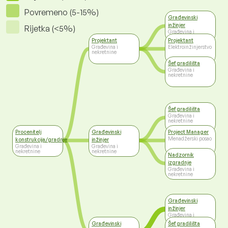
Povremeno (5-15%)
Građevinski
inžinjer
Rijetka (<5%)
Građevina i
nekretnine
Projektant
Projektant
Građevina i
Elektroinžinjerstvo
nekretnine
Šef gradilišta
Građevina i
nekretnine
Šef gradilišta
Građevina i
nekretnine
Procenitelj
Građevinski
Project Manager
Menadžerski posao
konstrukcija/gradnje
inžinjer
Građevina i
Građevina i
nekretnine
nekretnine
Nadzornik
izgradnje
Građevina i
nekretnine
Građevinski
inžinjer
Građevina i
nekretnine
Građevinski
Šef gradilišta