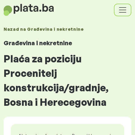
Nazad na
Građevina i nekretnine
Građevina i nekretnine
Plaća za poziciju
Procenitelj
konstrukcija/gradnje,
Bosna i Herecegovina