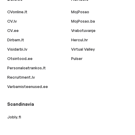
CVonline.lt
MojPosao
CV.lv
MojPosao.ba
CV.ee
Vrabotuvanje
Dirbam.lt
Hercul.hr
Visidarbi.lv
Virtual Valley
Otsintood.ee
Pulser
Personaloatrankos.lt
Recruitment.lv
Varbamisteenused.ee
Scandinavia
Jobly.fi