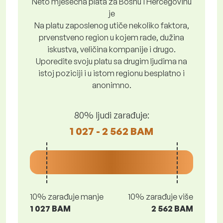
Neto mjesečna plata za Bosnu i Hercegovinu
je
Na platu zaposlenog utiče nekoliko faktora,
prvenstveno region u kojem rade, dužina
iskustva, veličina kompanije i drugo.
Uporedite svoju platu sa drugim ljudima na
istoj poziciji i u istom regionu besplatno i
anonimno.
80% ljudi zarađuje:
1 027 - 2 562 BAM
10% zarađuje manje
10% zarađuje više
1 027 BAM
2 562 BAM