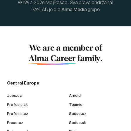
© 1997-2026 MojPosao. Sva prava pridržana!
PAYLAB je dio
Alma Media
grupe
We are a member of
Alma Career
family.
Central Europe
Jobs.cz
Arnold
Profesia.sk
Teamio
Profesia.cz
Seduo.cz
Prace.cz
Seduo.sk