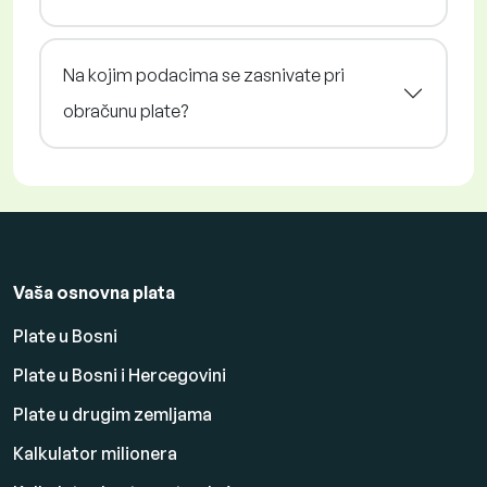
Na kojim podacima se zasnivate pri
obračunu plate?
Vaša osnovna plata
Plate u Bosni
Plate u Bosni i Hercegovini
Plate u drugim zemljama
Kalkulator milionera