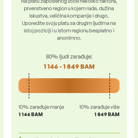
Na platu zaposlenog utiče nekoliko faktora,
prvenstveno region u kojem rade, dužina
iskustva, veličina kompanije i drugo.
Uporedite svoju platu sa drugim ljudima na
istoj poziciji i u istom regionu besplatno i
anonimno.
80% ljudi zarađuje:
1 146 - 1 849 BAM
10% zarađuje manje
10% zarađuje više
1 146 BAM
1 849 BAM