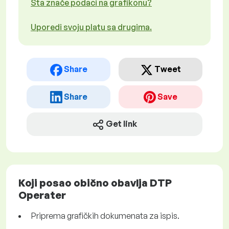
Šta znače podaci na grafikonu?
Uporedi svoju platu sa drugima.
Share
Tweet
Share
Save
Get link
Koji posao obično obavlja DTP
Operater
Priprema grafičkih dokumenata za ispis.