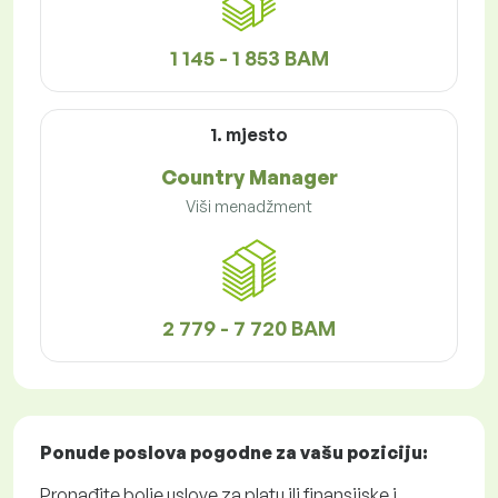
1 145 - 1 853 BAM
1. mjesto
Country Manager
Viši menadžment
2 779 - 7 720 BAM
Ponude poslova
pogodne za vašu poziciju:
Pronađite bolje uslove za platu ili finansijske i