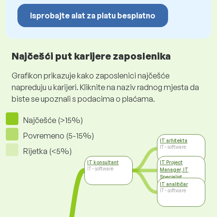
Isprobajte alat za platu besplatno
Najčešći put karijere zaposlenika
Grafikon prikazuje kako zaposlenici najčešće
napreduju u karijeri. Kliknite na naziv radnog mjesta da
biste se upoznali s podacima o plaćama.
Najčešće (>15%)
Povremeno (5-15%)
IT arhitekta
IT - software
Rijetka (<5%)
IT konsultant
IT Project
IT - software
Manager, IT
Specialist
IT - software
IT analitičar
IT - software