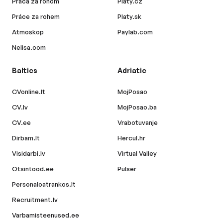
Práca za rohom
Platy.cz
Práce za rohem
Platy.sk
Atmoskop
Paylab.com
Nelisa.com
Baltics
Adriatic
CVonline.lt
MojPosao
CV.lv
MojPosao.ba
CV.ee
Vrabotuvanje
Dirbam.lt
Hercul.hr
Visidarbi.lv
Virtual Valley
Otsintood.ee
Pulser
Personaloatrankos.lt
Recruitment.lv
Varbamisteenused.ee