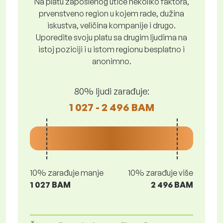
Na platu zaposlenog utiče nekoliko faktora,
prvenstveno region u kojem rade, dužina
iskustva, veličina kompanije i drugo.
Uporedite svoju platu sa drugim ljudima na
istoj poziciji i u istom regionu besplatno i
anonimno.
80% ljudi zarađuje:
1 027 - 2 496 BAM
10% zarađuje manje
10% zarađuje više
1 027 BAM
2 496 BAM