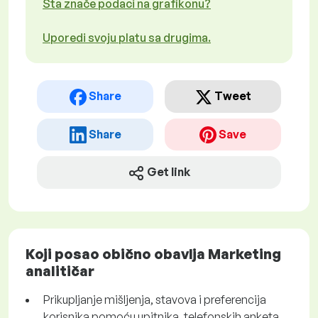
Šta znače podaci na grafikonu?
Uporedi svoju platu sa drugima.
Share
Tweet
Share
Save
Get link
Koji posao obično obavlja Marketing
analitičar
Prikupljanje mišljenja, stavova i preferencija
korisnika pomoću upitnika, telefonskih anketa,