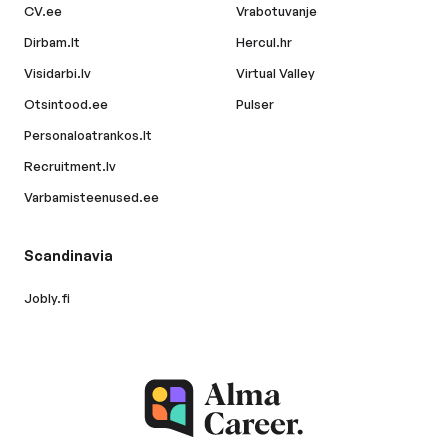
CV.ee
Vrabotuvanje
Dirbam.lt
Hercul.hr
Visidarbi.lv
Virtual Valley
Otsintood.ee
Pulser
Personaloatrankos.lt
Recruitment.lv
Varbamisteenused.ee
Scandinavia
Jobly.fi