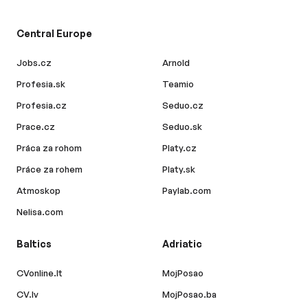
Central Europe
Jobs.cz
Arnold
Profesia.sk
Teamio
Profesia.cz
Seduo.cz
Prace.cz
Seduo.sk
Práca za rohom
Platy.cz
Práce za rohem
Platy.sk
Atmoskop
Paylab.com
Nelisa.com
Baltics
Adriatic
CVonline.lt
MojPosao
CV.lv
MojPosao.ba