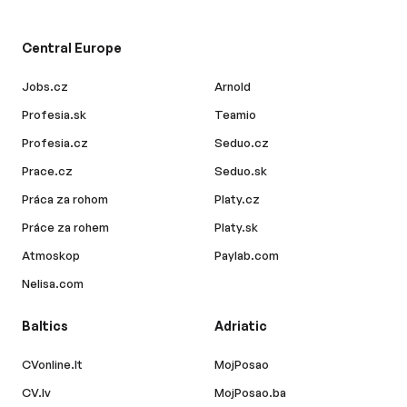
Central Europe
Jobs.cz
Arnold
Profesia.sk
Teamio
Profesia.cz
Seduo.cz
Prace.cz
Seduo.sk
Práca za rohom
Platy.cz
Práce za rohem
Platy.sk
Atmoskop
Paylab.com
Nelisa.com
Baltics
Adriatic
CVonline.lt
MojPosao
CV.lv
MojPosao.ba