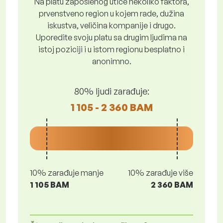
Na platu zaposlenog utiče nekoliko faktora,
prvenstveno region u kojem rade, dužina
iskustva, veličina kompanije i drugo.
Uporedite svoju platu sa drugim ljudima na
istoj poziciji i u istom regionu besplatno i
anonimno.
80% ljudi zarađuje:
1 105 - 2 360 BAM
10% zarađuje manje
10% zarađuje više
1 105 BAM
2 360 BAM