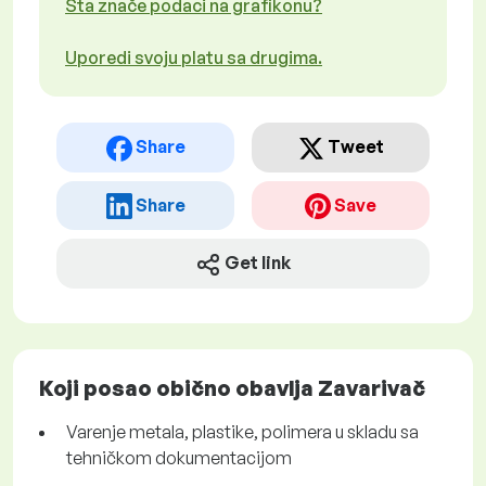
Šta znače podaci na grafikonu?
Uporedi svoju platu sa drugima.
Share
Tweet
Share
Save
Get link
Koji posao obično obavlja Zavarivač
Varenje metala, plastike, polimera u skladu sa
tehničkom dokumentacijom