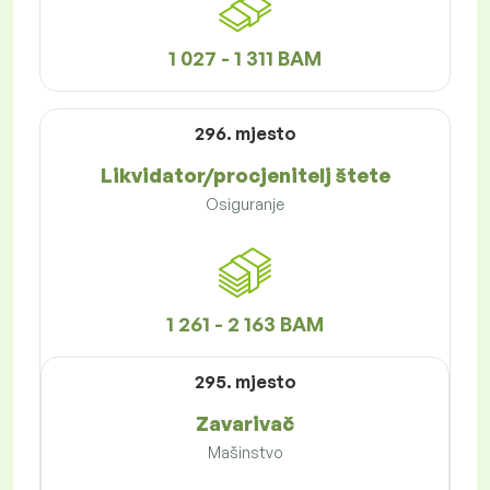
1 027 - 1 311 BAM
296. mjesto
Likvidator/procjenitelj štete
Osiguranje
1 261 - 2 163 BAM
295. mjesto
Zavarivač
Mašinstvo