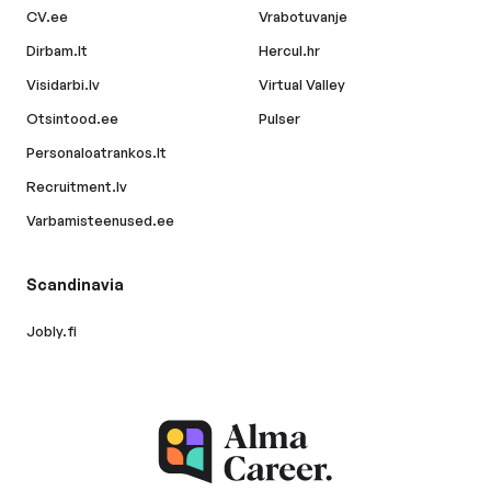
CV.ee
Vrabotuvanje
Dirbam.lt
Hercul.hr
Visidarbi.lv
Virtual Valley
Otsintood.ee
Pulser
Personaloatrankos.lt
Recruitment.lv
Varbamisteenused.ee
Scandinavia
Jobly.fi