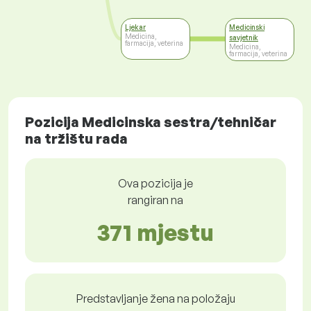
Ljekar
Medicinski
Medicina,
savjetnik
farmacija, veterina
Medicina,
farmacija, veterina
Pozicija Medicinska sestra/tehničar
na tržištu rada
Ova pozicija je
rangiran na
371 mjestu
Predstavljanje žena na položaju