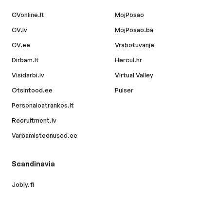
CVonline.lt
MojPosao
CV.lv
MojPosao.ba
CV.ee
Vrabotuvanje
Dirbam.lt
Hercul.hr
Visidarbi.lv
Virtual Valley
Otsintood.ee
Pulser
Personaloatrankos.lt
Recruitment.lv
Varbamisteenused.ee
Scandinavia
Jobly.fi