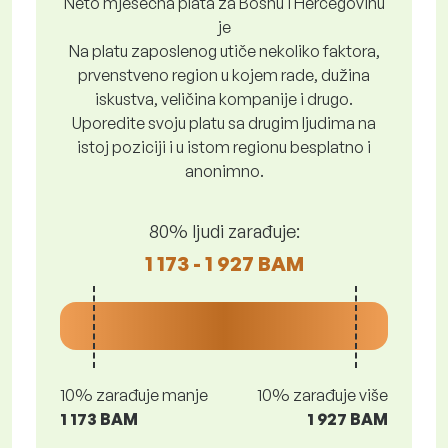
Neto mjesečna plata za Bosnu i Hercegovinu
je
Na platu zaposlenog utiče nekoliko faktora,
prvenstveno region u kojem rade, dužina
iskustva, veličina kompanije i drugo.
Uporedite svoju platu sa drugim ljudima na
istoj poziciji i u istom regionu besplatno i
anonimno.
80% ljudi zarađuje:
1 173 - 1 927 BAM
10% zarađuje manje
10% zarađuje više
1 173 BAM
1 927 BAM