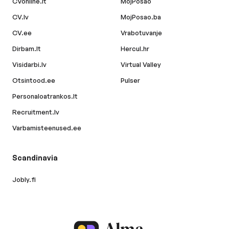
CVonline.lt
MojPosao
CV.lv
MojPosao.ba
CV.ee
Vrabotuvanje
Dirbam.lt
Hercul.hr
Visidarbi.lv
Virtual Valley
Otsintood.ee
Pulser
Personaloatrankos.lt
Recruitment.lv
Varbamisteenused.ee
Scandinavia
Jobly.fi