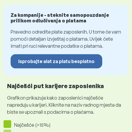
Za kompanije - steknite samopouzdanje
prilikom odlučivanja o platama
Pravedno odredite plate zaposlenih. U tome će vam
pomoći detaljan izvještaj o platama. Uvijek ćete
imati pri ruci relevantne podatke o platama.
Isprobajte alat za platu besplatno
Najčešći put karijere zaposlenika
Grafikon prikazuje kako zaposlenici najčešće
napreduju u karijeri. Kliknite na naziv radnog mjesta da
biste se upoznali s podacima o plaćama.
Najčešće (>15%)