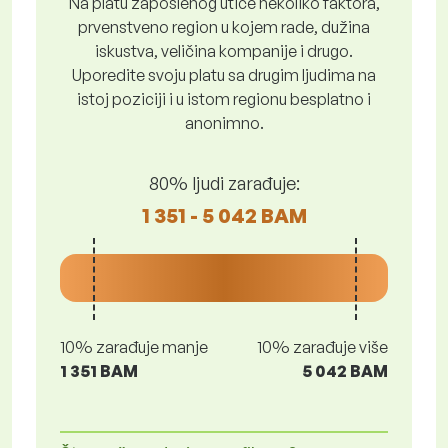
Na platu zaposlenog utiče nekoliko faktora,
prvenstveno region u kojem rade, dužina
iskustva, veličina kompanije i drugo.
Uporedite svoju platu sa drugim ljudima na
istoj poziciji i u istom regionu besplatno i
anonimno.
80% ljudi zarađuje:
1 351 - 5 042 BAM
10% zarađuje manje
10% zarađuje više
1 351 BAM
5 042 BAM