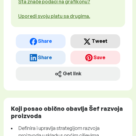
Šta znače podaci na grafikonu?
Uporedi svoju platu sa drugima.
Share
Tweet
Share
Save
Get link
Koji posao obično obavlja Šef razvoja
proizvoda
Definira i upravlja strategijom razvoja
proizvoda u skladu s općim ciljevima