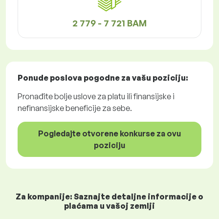
2 779 - 7 721 BAM
Ponude poslova
pogodne za vašu poziciju:
Pronađite bolje uslove za platu ili finansijske i
nefinansijske beneficije za sebe.
Pogledajte otvorene konkurse za ovu
poziciju
Za kompanije: Saznajte detaljne informacije o
plaćama u vašoj zemlji