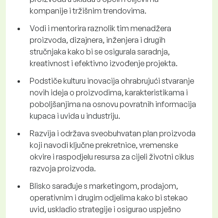
kompanije i tržišnim trendovima.
Vodi i mentorira raznolik tim menadžera
proizvoda, dizajnera, inženjera i drugih
stručnjaka kako bi se osigurala saradnja,
kreativnost i efektivno izvođenje projekta.
Podstiče kulturu inovacija ohrabrujući stvaranje
novih ideja o proizvodima, karakteristikama i
poboljšanjima na osnovu povratnih informacija
kupaca i uvida u industriju.
Razvija i održava sveobuhvatan plan proizvoda
koji navodi ključne prekretnice, vremenske
okvire i raspodjelu resursa za cijeli životni ciklus
razvoja proizvoda.
Blisko sarađuje s marketingom, prodajom,
operativnim i drugim odjelima kako bi stekao
uvid, uskladio strategije i osigurao uspješno