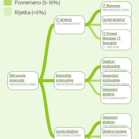
Povremeno (5-15%)
IT Manager
Menadžerski posao
Rijetka (<5%)
IT direktor
Izvršni direktor
Viši menadžment
Viši menadžment
IT Project
Manager, IT
Specialist
IT - software
Direktor
proizvodnje
Viši menadžment
Šef razvoja
Menadžer
Supervizor
proizvoda
proizvodnje
proizvodnje
Menadžerski posao
Menadžerski posao
Menadžerski posao
Generalni
direktor
Viši menadžment
Generalni
direktor
Viši menadžment
Izvršni direktor
Direktor prodaje
Viši menadžment
Viši menadžment