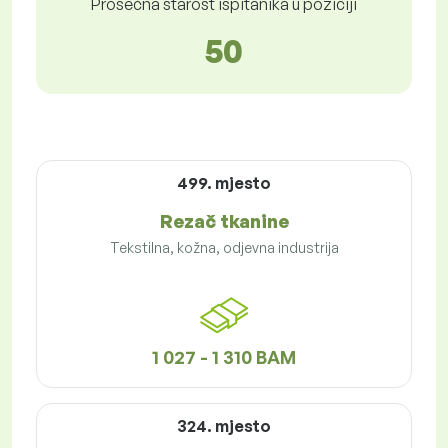
Prosečna starost ispitanika u poziciji
50
499. mjesto
Rezač tkanine
Tekstilna, kožna, odjevna industrija
1 027 - 1 310 BAM
324. mjesto