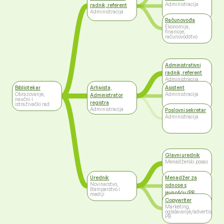
Administracija
radnik, referent
Administracija
Računovođa
Ekonomija,
finansije,
računovodstvo
Administrativni
radnik, referent
Administracija
Bibliotekar
Arhivista,
Asistent
Obrazovanje,
Administracija
Administrator
naučni i
registra
istraživački rad
Administracija
Poslovni sekretar
Administracija
Glavni urednik
Menadžerski posao
Urednik
Menadžer za
Novinarstvo,
odnose s
štamparstvo i
javnošću/PR
mediji
menadžer
Copywriter
Marketing,
Marketing,
oglašavanje/advertising,
oglašavanje/advertising,
PR
PR