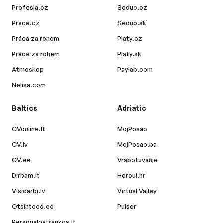
Profesia.cz
Seduo.cz
Prace.cz
Seduo.sk
Práca za rohom
Platy.cz
Práce za rohem
Platy.sk
Atmoskop
Paylab.com
Nelisa.com
Baltics
Adriatic
CVonline.lt
MojPosao
CV.lv
MojPosao.ba
CV.ee
Vrabotuvanje
Dirbam.lt
Hercul.hr
Visidarbi.lv
Virtual Valley
Otsintood.ee
Pulser
Personaloatrankos.lt