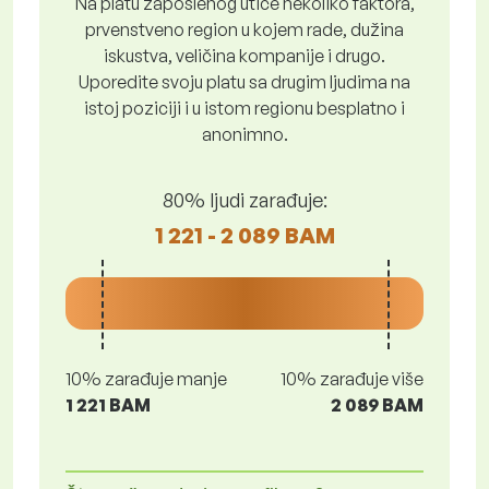
Na platu zaposlenog utiče nekoliko faktora,
prvenstveno region u kojem rade, dužina
iskustva, veličina kompanije i drugo.
Uporedite svoju platu sa drugim ljudima na
istoj poziciji i u istom regionu besplatno i
anonimno.
80% ljudi zarađuje:
1 221 - 2 089 BAM
10% zarađuje manje
10% zarađuje više
1 221 BAM
2 089 BAM