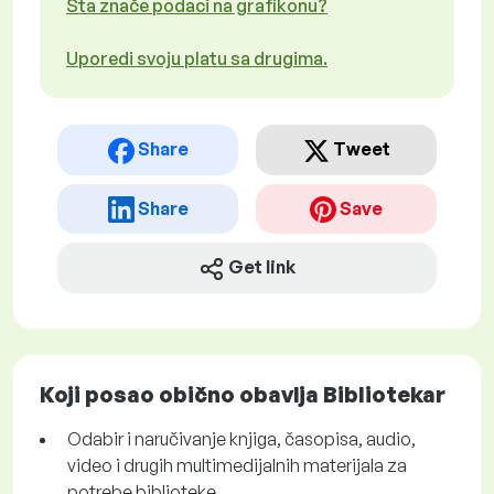
Šta znače podaci na grafikonu?
Uporedi svoju platu sa drugima.
Share
Tweet
Share
Save
Get link
Koji posao obično obavlja Bibliotekar
Odabir i naručivanje knjiga, časopisa, audio,
video i drugih multimedijalnih materijala za
potrebe biblioteke.