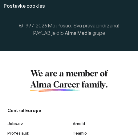
Postavke cookies
© 1997-2026 MojPosao. Sva prava pridržana!
PAYLAB je dio
Alma Media
grupe
We are a member of
Alma Career
family.
Central Europe
Jobs.cz
Arnold
Profesia.sk
Teamio