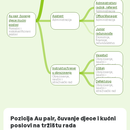
Administrativni
radnik, referent
Administracija
Au pair, čuvanje
Asistent
Office Manager
Administracija
Administracija
djece i kućni
poslovi
Pomoćni i
Junior
niskokvalificirani
računovođa
poslovi
Ekonomija,
finansije,
računovodstvo
Vaspitač
Obrazovanje,
naučni i
istraživački rad
Instruktor/trener
Učitelj
Obrazovanje,
u obrazovanju
naučni i
Obrazovanje,
istraživački rad
naučni i
Defektolog
istraživački rad
Obrazovanje,
naučni i
istraživački rad
Pozicija Au pair, čuvanje djece i kućni
poslovi na tržištu rada