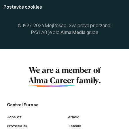
Postavke cookies
© 1997-2026 MojPosao. Sva prava pridržana!
PAYLAB je dio
Alma Media
grupe
We are a member of
Alma Career
family.
Central Europe
Jobs.cz
Arnold
Profesia.sk
Teamio