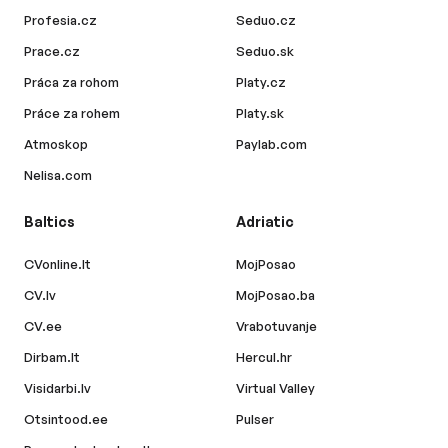
Profesia.cz
Seduo.cz
Prace.cz
Seduo.sk
Práca za rohom
Platy.cz
Práce za rohem
Platy.sk
Atmoskop
Paylab.com
Nelisa.com
Baltics
Adriatic
CVonline.lt
MojPosao
CV.lv
MojPosao.ba
CV.ee
Vrabotuvanje
Dirbam.lt
Hercul.hr
Visidarbi.lv
Virtual Valley
Otsintood.ee
Pulser