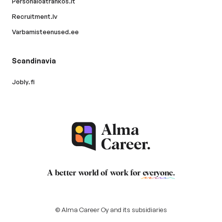
Personaloatrankos.lt
Recruitment.lv
Varbamisteenused.ee
Scandinavia
Jobly.fi
A better world of work for
everyone
.
© Alma Career Oy and its subsidiaries