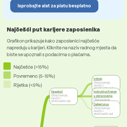
Isprobajte alat za platu besplatno
Najčešći put karijere zaposlenika
Grafikon prikazuje kako zaposlenici najčešće
napreduju u karijeri. Kliknite na naziv radnog mjesta da
biste se upoznali s podacima o plaćama.
Najčešće (>15%)
Povremeno (5-15%)
Učitelj
Obrazovanje,
Rijetka (<5%)
naučni i
istraživački rad
Vaspitač
Instruktor/trener
Obrazovanje,
u obrazovanju
naučni i
Obrazovanje,
istraživački rad
naučni i
Defektolog
istraživački rad
Obrazovanje,
naučni i
istraživački rad