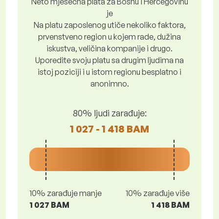
Neto mjesečna plata za Bosnu i Hercegovinu
je
Na platu zaposlenog utiče nekoliko faktora,
prvenstveno region u kojem rade, dužina
iskustva, veličina kompanije i drugo.
Uporedite svoju platu sa drugim ljudima na
istoj poziciji i u istom regionu besplatno i
anonimno.
80% ljudi zarađuje:
1 027 - 1 418 BAM
10% zarađuje manje
10% zarađuje više
1 027 BAM
1 418 BAM