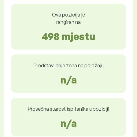
Ova pozicija je
rangiran na
498 mjestu
Predstavljanje žena na položaju
n/a
Prosečna starost ispitanika u poziciji
n/a