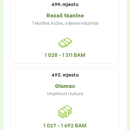
499. mjesto
Rezač tkanine
Tekstilna, kožna, odjevna industrija
1 028 - 1 311 BAM
493. mjesto
Glumac
Umjetnost i kultura
1 027 - 1 692 BAM