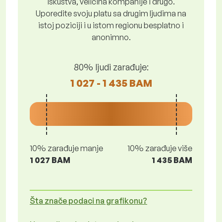
iskustva, veličina kompanije i drugo.
Uporedite svoju platu sa drugim ljudima na
istoj poziciji i u istom regionu besplatno i
anonimno.
80% ljudi zarađuje:
1 027 - 1 435 BAM
10% zarađuje manje
10% zarađuje više
1 027 BAM
1 435 BAM
Šta znače podaci na grafikonu?