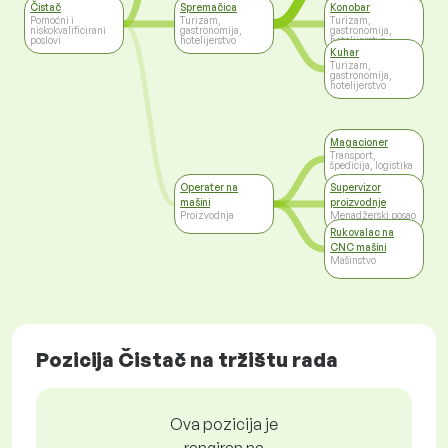
Čistač
Spremačica
Konobar
Pomoćni i
Turizam,
Turizam,
niskokvalificirani
gastronomija,
gastronomija,
poslovi
hotelijerstvo
hotelijerstvo
Kuhar
Turizam,
gastronomija,
hotelijerstvo
Magacioner
Transport,
špedicija, logistika
Operater na
Supervizor
mašini
proizvodnje
Proizvodnja
Menadžerski posao
Rukovalac na
CNC mašini
Mašinstvo
Pozicija Čistač na tržištu rada
Ova pozicija je