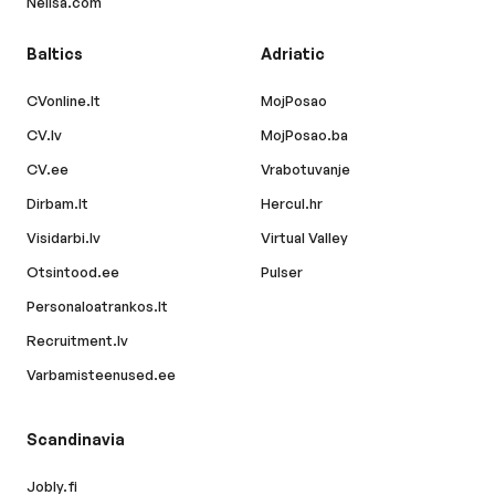
Nelisa.com
Baltics
Adriatic
CVonline.lt
MojPosao
CV.lv
MojPosao.ba
CV.ee
Vrabotuvanje
Dirbam.lt
Hercul.hr
Visidarbi.lv
Virtual Valley
Otsintood.ee
Pulser
Personaloatrankos.lt
Recruitment.lv
Varbamisteenused.ee
Scandinavia
Jobly.fi