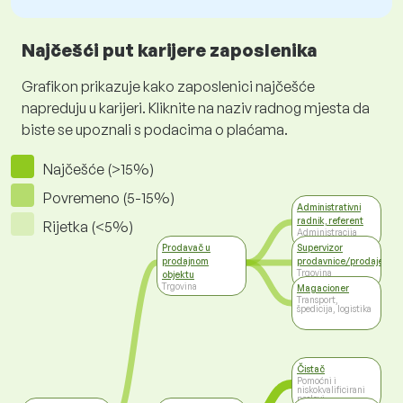
Najčešći put karijere zaposlenika
Grafikon prikazuje kako zaposlenici najčešće
napreduju u karijeri. Kliknite na naziv radnog mjesta da
biste se upoznali s podacima o plaćama.
Najčešće (>15%)
Povremeno (5-15%)
Administrativni
radnik, referent
Rijetka (<5%)
Administracija
Prodavač u
Supervizor
prodajnom
prodavnice/prodaje
Trgovina
objektu
Trgovina
Magacioner
Transport,
špedicija, logistika
Čistač
Pomoćni i
niskokvalificirani
poslovi