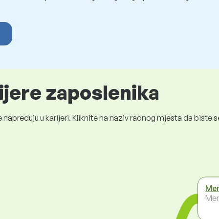
ijere zaposlenika
 napreduju u karijeri. Kliknite na naziv radnog mjesta da bist
Men
Men