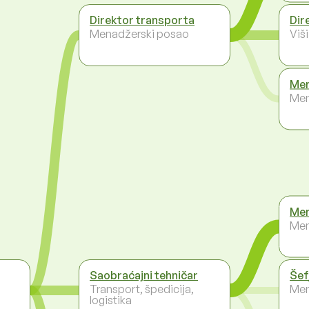
Direktor transporta
Dir
Menadžerski posao
Viš
Men
Men
Men
Men
Saobraćajni tehničar
Šef
Transport, špedicija,
Men
logistika