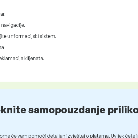
ar.
 navigacije.
ke u nformacijski sistem.
ma
eklamacija klijenata.
eknite samopouzdanje prilik
ome će vam pomoći detaljan izvještaj o platama. Uvijek ćete i