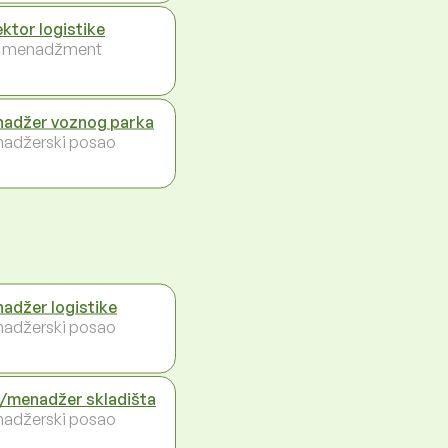
ektor logistike
i menadžment
adžer voznog parka
adžerski posao
adžer logistike
adžerski posao
/menadžer skladišta
adžerski posao