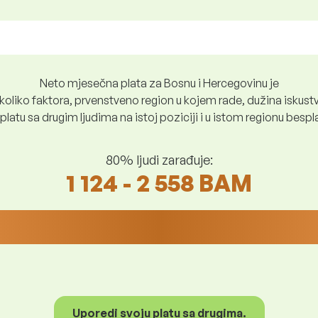
Neto mjesečna plata za Bosnu i Hercegovinu je
oliko faktora, prvenstveno region u kojem rade, dužina iskustv
platu sa drugim ljudima na istoj poziciji i u istom regionu besp
80% ljudi zarađuje:
1 124 - 2 558 BAM
Uporedi svoju platu sa drugima.