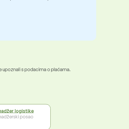
e se upoznali s podacima o plaćama.
adžer logistike
adžerski posao