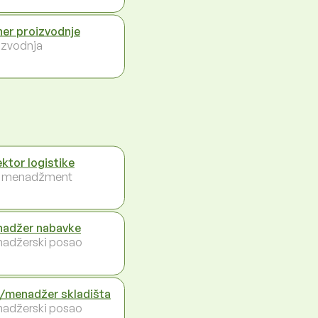
ner proizvodnje
izvodnja
ektor logistike
i menadžment
adžer nabavke
adžerski posao
/menadžer skladišta
adžerski posao