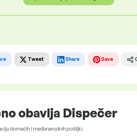
are
Tweet
Share
Save
čno obavlja Dispečer
aciju domaćih i međunarodnih pošiljki.