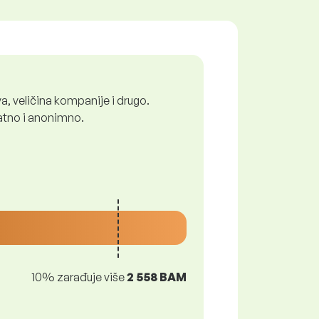
a, veličina kompanije i drugo.
latno i anonimno.
10% zarađuje više
2 558 BAM