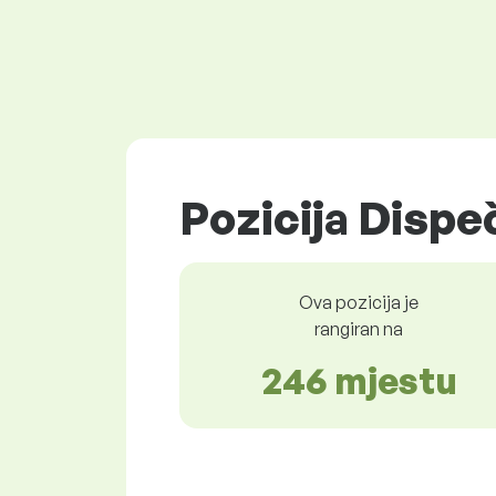
Pozicija Dispe
Ova pozicija je
rangiran na
246 mjestu