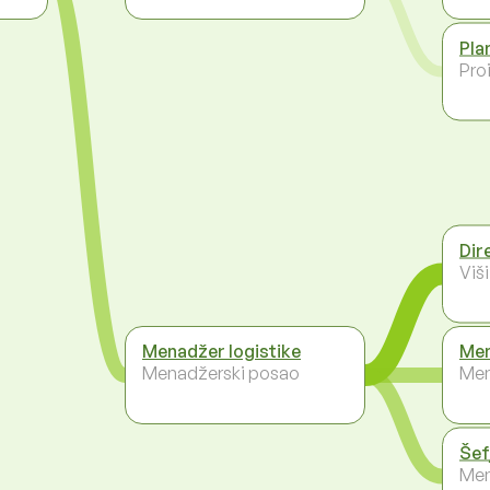
Pla
Pro
Dir
Viš
Menadžer logistike
Men
Menadžerski posao
Men
Šef
Men