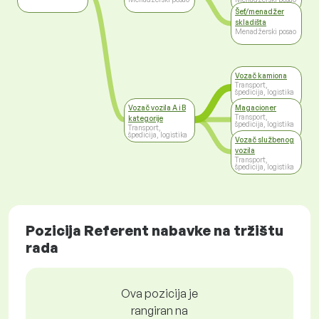
Šef/menadžer
skladišta
Menadžerski posao
Vozač kamiona
Transport,
špedicija, logistika
Vozač vozila A i B
Magacioner
Transport,
kategorije
špedicija, logistika
Transport,
špedicija, logistika
Vozač službenog
vozila
Transport,
špedicija, logistika
Pozicija Referent nabavke na tržištu
rada
Ova pozicija je
rangiran na