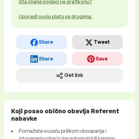
Šta znače podaci na grafikonu?
Uporedi svoju platu sa drugima.
Share
Tweet
Share
Save
Get link
Koji posao obično obavlja Referent
nabavke
Pomažete vozaču prilikom utovaranja i
istovaranja robe iz/na automobil ili kamion.