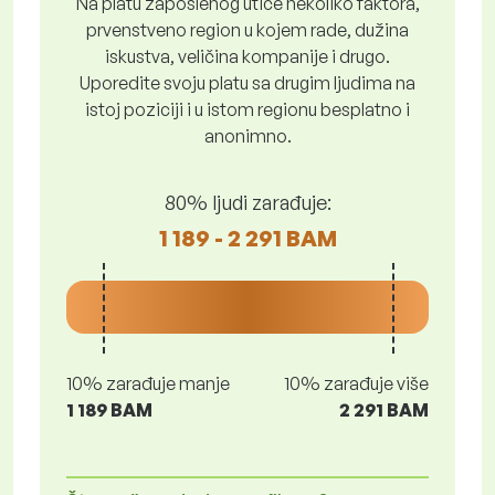
Na platu zaposlenog utiče nekoliko faktora,
prvenstveno region u kojem rade, dužina
iskustva, veličina kompanije i drugo.
Uporedite svoju platu sa drugim ljudima na
istoj poziciji i u istom regionu besplatno i
anonimno.
80% ljudi zarađuje:
1 189 - 2 291 BAM
10% zarađuje manje
10% zarađuje više
1 189 BAM
2 291 BAM