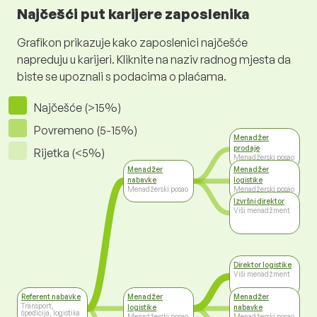
Najčešći put karijere zaposlenika
Grafikon prikazuje kako zaposlenici najčešće
napreduju u karijeri. Kliknite na naziv radnog mjesta da
biste se upoznali s podacima o plaćama.
Najčešće (>15%)
Povremeno (5-15%)
Menadžer
prodaje
Rijetka (<5%)
Menadžerski posao
Menadžer
Menadžer
nabavke
logistike
Menadžerski posao
Menadžerski posao
Izvršni direktor
Viši menadžment
Direktor logistike
Viši menadžment
Referent nabavke
Menadžer
Menadžer
Transport,
logistike
nabavke
špedicija, logistika
Menadžerski posao
Menadžerski posao