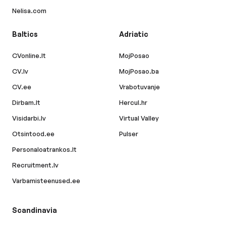
Nelisa.com
Baltics
Adriatic
CVonline.lt
MojPosao
CV.lv
MojPosao.ba
CV.ee
Vrabotuvanje
Dirbam.lt
Hercul.hr
Visidarbi.lv
Virtual Valley
Otsintood.ee
Pulser
Personaloatrankos.lt
Recruitment.lv
Varbamisteenused.ee
Scandinavia