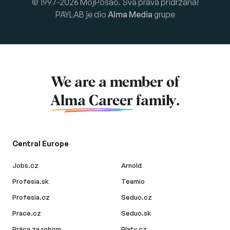
© 1997-2026 MojPosao. Sva prava pridržana!
PAYLAB je dio
Alma Media
grupe
We are a member of
Alma Career
family.
Central Europe
Jobs.cz
Arnold
Profesia.sk
Teamio
Profesia.cz
Seduo.cz
Prace.cz
Seduo.sk
Práca za rohom
Platy.cz