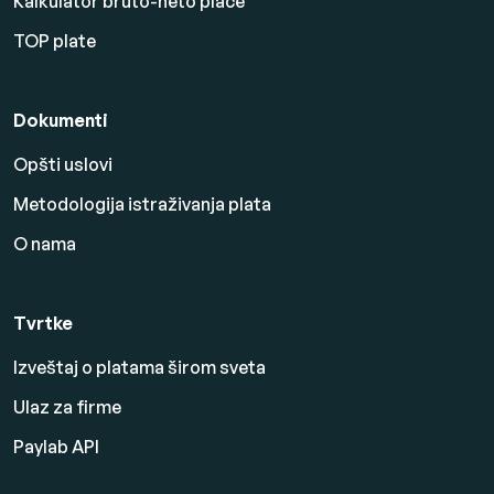
Kalkulator bruto-neto plaće
TOP plate
Dokumenti
Opšti uslovi
Metodologija istraživanja plata
O nama
Tvrtke
Izveštaj o platama širom sveta
Ulaz za firme
Paylab API