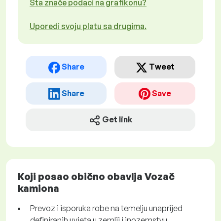
Šta znače podaci na grafikonu?
Uporedi svoju platu sa drugima.
Share
Tweet
Share
Save
Get link
Koji posao obično obavlja Vozač
kamiona
Prevoz i isporuka robe na temelju unaprijed
definiranih uvjeta u zemlji i inozemstvu.