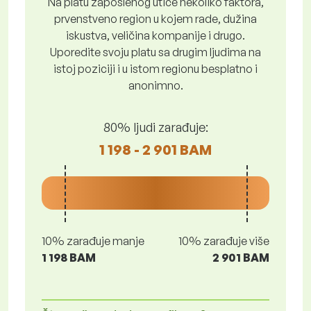
Na platu zaposlenog utiče nekoliko faktora,
prvenstveno region u kojem rade, dužina
iskustva, veličina kompanije i drugo.
Uporedite svoju platu sa drugim ljudima na
istoj poziciji i u istom regionu besplatno i
anonimno.
80% ljudi zarađuje:
1 198 - 2 901 BAM
10% zarađuje manje
10% zarađuje više
1 198 BAM
2 901 BAM