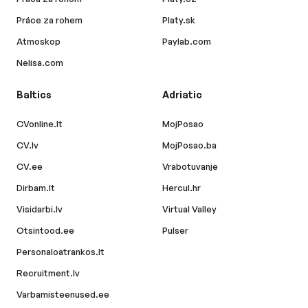
Práce za rohem
Platy.sk
Atmoskop
Paylab.com
Nelisa.com
Baltics
Adriatic
CVonline.lt
MojPosao
CV.lv
MojPosao.ba
CV.ee
Vrabotuvanje
Dirbam.lt
Hercul.hr
Visidarbi.lv
Virtual Valley
Otsintood.ee
Pulser
Personaloatrankos.lt
Recruitment.lv
Varbamisteenused.ee