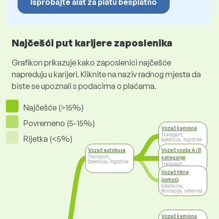
Isprobajte alat za platu besplatno
Najčešći put karijere zaposlenika
Grafikon prikazuje kako zaposlenici najčešće
napreduju u karijeri. Kliknite na naziv radnog mjesta da
biste se upoznali s podacima o plaćama.
Najčešće (>15%)
Povremeno (5-15%)
Vozač kamiona
Transport,
Rijetka (<5%)
špedicija, logistika
Vozač autobusa
Vozač vozila A i B
Transport,
kategorije
špedicija, logistika
Transport,
špedicija, logistika
Vozač hitne
pomoći
Medicina,
farmacija, veterina
Vozač kamiona