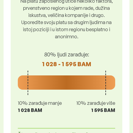
Na platu zaposlenog utiče nekoliko faktora,
prvenstveno region u kojem rade, dužina
iskustva, veličina kompanije i drugo.
Uporedite svoju platu sa drugim ljudima na
istoj poziciji i u istom regionu besplatno i
anonimno.
80% ljudi zarađuje:
1 028 - 1 595 BAM
10% zarađuje manje
10% zarađuje više
1 028 BAM
1 595 BAM