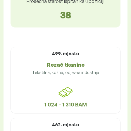
Prosečna starost ispitanika u poziciji
38
499. mjesto
Rezač tkanine
Tekstilna, kožna, odjevna industrija
1 024 - 1 310 BAM
462. mjesto