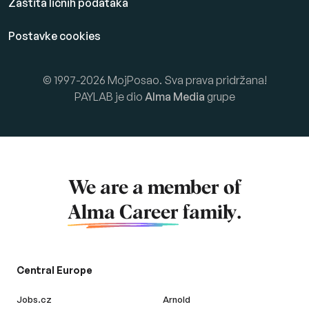
Zaštita ličnih podataka
Postavke cookies
© 1997-2026 MojPosao. Sva prava pridržana!
PAYLAB je dio
Alma Media
grupe
We are a member of
Alma Career
family.
Central Europe
Jobs.cz
Arnold