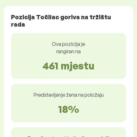
Pozicija Točilac goriva na tržištu
rada
Ova pozicija je
rangiran na
461 mjestu
Predstavljanje žena na položaju
18%