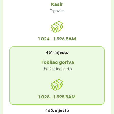
Kasir
Trgovina
1 024 - 1 596 BAM
461. mjesto
Točilac goriva
Uslužna industrija
1 028 - 1 595 BAM
460. mjesto