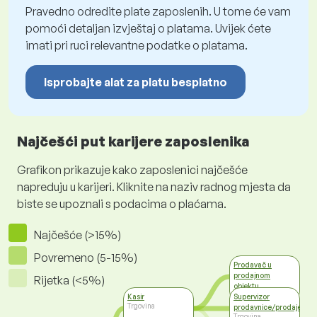
Pravedno odredite plate zaposlenih. U tome će vam
pomoći detaljan izvještaj o platama. Uvijek ćete
imati pri ruci relevantne podatke o platama.
Isprobajte alat za platu besplatno
Najčešći put karijere zaposlenika
Grafikon prikazuje kako zaposlenici najčešće
napreduju u karijeri. Kliknite na naziv radnog mjesta da
biste se upoznali s podacima o plaćama.
Najčešće (>15%)
Povremeno (5-15%)
Prodavač u
prodajnom
Rijetka (<5%)
objektu
Trgovina
Kasir
Supervizor
Trgovina
prodavnice/prodaje
Trgovina