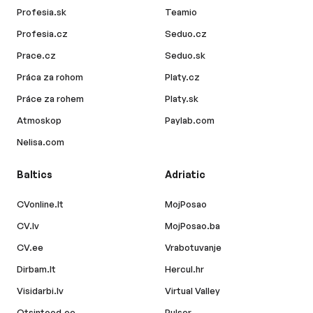
Profesia.sk
Teamio
Profesia.cz
Seduo.cz
Prace.cz
Seduo.sk
Práca za rohom
Platy.cz
Práce za rohem
Platy.sk
Atmoskop
Paylab.com
Nelisa.com
Baltics
Adriatic
CVonline.lt
MojPosao
CV.lv
MojPosao.ba
CV.ee
Vrabotuvanje
Dirbam.lt
Hercul.hr
Visidarbi.lv
Virtual Valley
Otsintood.ee
Pulser