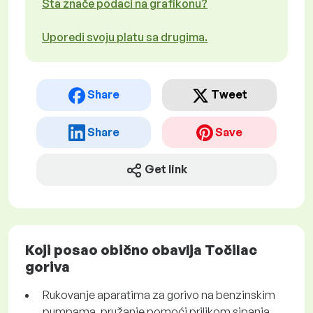
Šta znače podaci na grafikonu?
Uporedi svoju platu sa drugima.
Share
Tweet
Share
Save
Get link
Koji posao obično obavlja Točilac
goriva
Rukovanje aparatima za gorivo na benzinskim
pumpama, pružanje pomoći prilikom sipanja