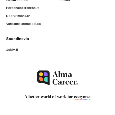
Personaloatrankos.lt
Recruitment.lv
Varbamisteenused.ee
Scandinavia
Jobly.fi
A better world of work for
everyone
.