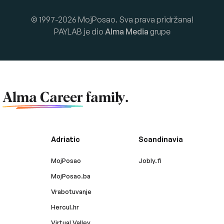
© 1997-2026 MojPosao. Sva prava pridržana!
PAYLAB je dio
Alma Media
grupe
f
Alma Career
family.
Adriatic
Scandinavia
MojPosao
Jobly.fi
MojPosao.ba
Vrabotuvanje
Hercul.hr
Virtual Valley