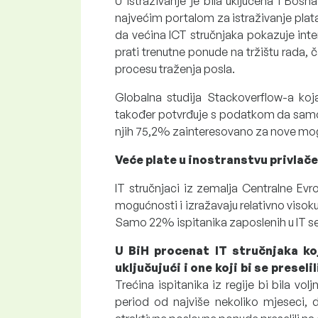
U istraživanje je bila uključena i Bos
najvećim portalom za istraživanje plat
da većina ICT stručnjaka pokazuje int
prati trenutne ponude na tržištu rada, č
procesu traženja posla.
Globalna studija Stackoverflow-a koj
također potvrđuje s podatkom da samo 
njih 75,2% zainteresovano za nove mog
Veće plate u inostranstvu privlače 
IT stručnjaci iz zemalja Centralne Evr
mogućnosti i izražavaju relativno visok
Samo 22% ispitanika zaposlenih u IT sek
U BiH procenat IT stručnjaka ko
uključujući i one koji bi se presel
Trećina ispitanika iz regije bi bila vo
period od najviše nekoliko mjeseci