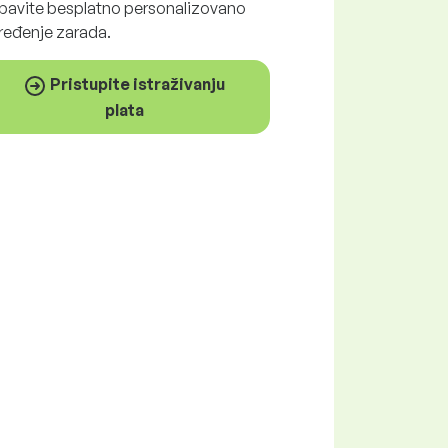
bavite
besplatno
personalizovano
ređenje zarada.
Pristupite istraživanju
plata