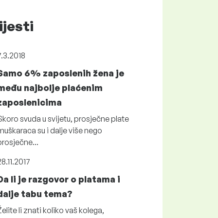
ijesti
7.3.2018
Samo 6% zaposlenih žena je
među najbolje plaćenim
zaposlenicima
Skoro svuda u svijetu, prosječne plate
muškaraca su i dalje više nego
prosječne...
28.11.2017
Da li je razgovor o platama i
dalje tabu tema?
Želite li znati koliko vaš kolega,