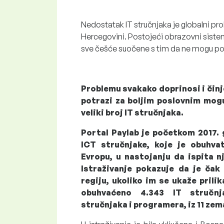
Nedostatak IT stručnjaka je globalni prob
Hercegovini. Postojeći obrazovni siste
sve češće suočene s tim da ne mogu po
Problemu svakako doprinosi i činj
potrazi za boljim poslovnim mog
veliki broj IT stručnjaka.
Portal Paylab je početkom 2017.
ICT stručnjake, koje je obuhvat
Evropu, u nastojanju da ispita 
Istraživanje pokazuje da je ča
regiju, ukoliko im se ukaže prili
obuhvaćeno 4.343 IT stručnja
stručnjaka i programera, iz 11 zem