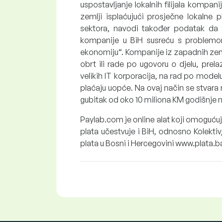
uspostavljanje lokalnih filijala kompani
zemlji isplaćujući prosječne lokalne
sektora, navodi također podatak da s
kompanije u BiH susreću s problemom
ekonomiju“. Kompanije iz zapadnih zemal
obrt ili rade po ugovoru o djelu, prel
velikih IT korporacija, na rad po modelu
plaćaju uopće. Na ovaj način se stvara 
gubitak od oko 10 miliona KM godišnje 
Paylab.com je online alat koji omogućuj
plata učestvuje i BiH, odnosno Kolekti
plata u Bosni i Hercegovini www.plata.ba