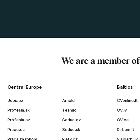
We are a member o
Central Europe
Baltics
Jobs.cz
Arnold
CVonline.lt
Profesia.sk
Teamio
CV.lv
Profesia.cz
Seduo.cz
CV.ee
Prace.cz
Seduo.sk
Dirbam.lt
Práca za rohom
Platy.cz
Visidarbi.lv