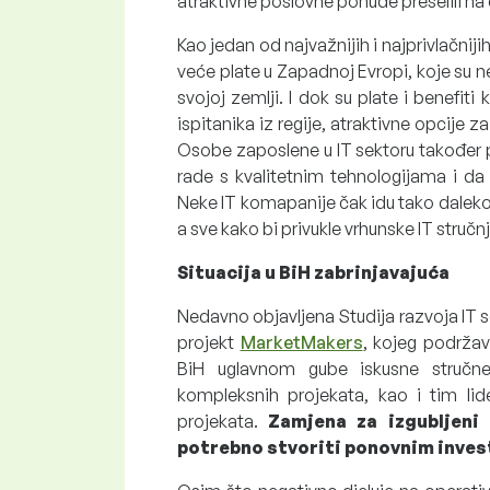
atraktivne poslovne ponude preselili na
Kao jedan od najvažnijih i najprivlačnijih
veće plate u Zapadnoj Evropi, koje su n
svojoj zemlji. I dok su plate i benef
ispitanika iz regije, atraktivne opcije z
Osobe zaposlene u IT sektoru također pri
rade s kvalitetnim tehnologijama i da
Neke IT komapanije čak idu tako dalek
a sve kako bi privukle vrhunske IT stručn
Situacija u BiH zabrinjavajuća
Nedavno objavljena Studija razvoja IT s
projekt
MarketMakers
, kojeg podrža
BiH uglavnom gube iskusne stručne
kompleksnih projekata, kao i tim lid
projekata.
Zamjena za izgubljeni 
potrebno stvoriti ponovnim inves