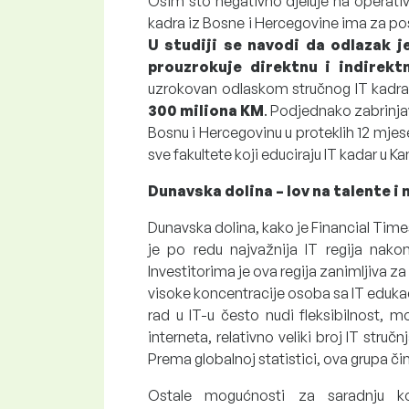
Osim što negativno djeluje na operativ
kadra iz Bosne i Hercegovine ima za pos
U studiji se navodi da odlazak 
prouzrokuje direktnu i indirek
uzrokovan odlaskom stručnog IT kadra u
300 miliona KM
. Podjednako zabrinjav
Bosnu i Hercegovinu u proteklih 12 mje
sve fakultete koji educiraju IT kadar u K
Dunavska dolina – lov na talente i
Dunavska dolina, kako je Financial Time
je po redu najvažnija IT regija nako
Investitorima je ova regija zanimljiva z
visoke koncentracije osoba sa IT eduka
rad u IT-u često nudi fleksibilnost, 
interneta, relativno veliki broj IT struč
Prema globalnoj statistici, ova grupa či
Ostale mogućnosti za saradnju koj