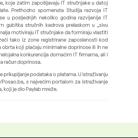
je, koje zatim zapošljavaju IT stručnjake u datoj
 plate. Prethodno spomenuta Studija razvoja IT
e u posljednjih nekoliko godina razvijenije IT
 gubitka stručnih kadrova prelaskom u „sivu
ja motiviraju IT stručnjake da formiraju vlastiti
azeći tako iz zone registrirane zaposlenosti kod
 obrta koji plaćaju minimalne doprinose ili ih ne
nelojalna konkurencija domaćim IT firmama, ali i
na račun doprinosa.
e prikupljanje podataka o platama. U istraživanju
v/Posao.ba, s najvećim portalom za istraživanje
, koji je dio Paylab mreže.