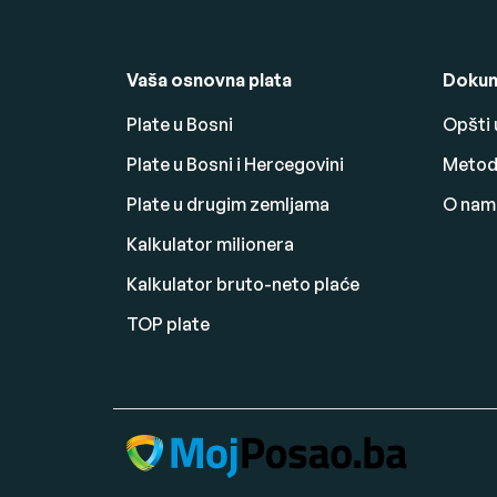
Vaša osnovna plata
Dokum
Plate u Bosni
Opšti 
Plate u Bosni i Hercegovini
Metodo
Plate u drugim zemljama
O nam
Kalkulator milionera
Kalkulator bruto-neto plaće
TOP plate