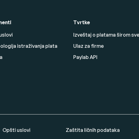
enti
Tvrtke
uslovi
Izveštaj o platama širom sv
logija istraživanja plata
Ulaz za firme
a
Paylab API
Opšti uslovi
Zaštita ličnih podataka