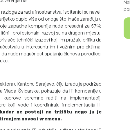
 duže vrijeme.
Na
po
 razloga za rad u inostranstvu, ispitanici su naveli
erijetko duplo više od onoga što inače zarađuju u
iti koje zapadne kompanije nude presudni za 57%
a lični i profesionalni razvoj su na drugom mjestu.
vlače tehnički izazovi koji im pružaju priliku da
 učestvuju u interesantnim i važnim projektima.
o da nude mogućnost spajanja članova porodice,
jake.
ektora u Kantonu Sarajevo, čiju izradu je podržao
va Vlada Švicarske, pokazuje da IT kompanije u
 kadrove spremne raditi na implementaciji
ere koji vode i koordiniraju implementaciju IT
kadar ne postoji na tržištu nego ju je
tiranjem novca i vremena.