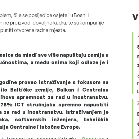
V
lem, čije se posljedice osjete i u Bosni i
m ne proizvodi dovoljno kadra, te su kompanije
puniti otvorena radna mjesta.
enica da mladi sve više napuštaju zemlju u
ućnostima, a među onima koji odlaze je i
 godine proveo istraživanje s fokusom na
ilo Baltičke zemlje, Balkan i Centralnu
njihovu spremnost za rad u inostranstvu.
k 78% ICT stručnjaka spremno napustiti
ka za rad u inostranstvu. Istraživanjem je
ka, softverskih inženjera, tehničkih
alja Centralne i Istočne Evrope.