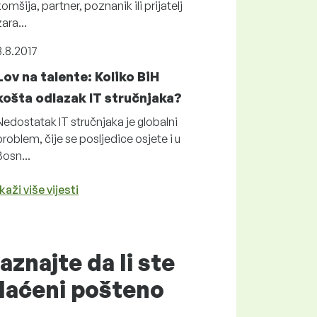
komšija, partner, poznanik ili prijatelj
zara...
8.8.2017
Lov na talente: Koliko BiH
košta odlazak IT stručnjaka?
Nedostatak IT stručnjaka je globalni
problem, čije se posljedice osjete i u
Bosn...
kaži više vijesti
aznajte da li ste
laćeni
pošteno