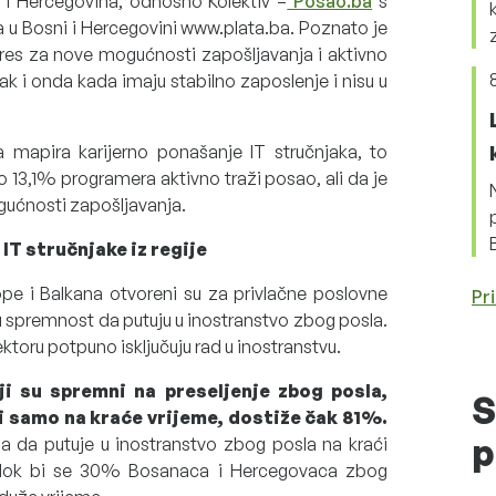
na i Hercegovina, odnosno Kolektiv –
Posao.ba
s
a u Bosni i Hercegovini www.plata.ba. Poznato je
eres za nove mogućnosti zapošljavanja i aktivno
ak i onda kada imaju stabilno zaposlenje i nisu u
a mapira karijerno ponašanje IT stručnjaka, to
13,1% programera aktivno traži posao, ali da je
ućnosti zapošljavanja.
IT stručnjake iz regije
ope i Balkana otvoreni su za privlačne poslovne
Pri
u spremnost da putuju u inostranstvo zbog posla.
toru potpuno isključuju rad u inostranstvu.
ji su spremni na preseljenje zbog posla,
S
ili samo na kraće vrijeme, dostiže čak 81%.
p
ljna da putuje u inostranstvo zbog posla na kraći
, dok bi se 30% Bosanaca i Hercegovaca zbog