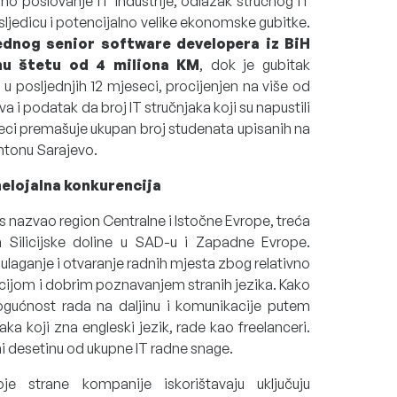
no poslovanje IT industrije, odlazak stručnog IT
ljedicu i potencijalno velike ekonomske gubitke.
jednog senior software developera iz BiH
tnu štetu od 4 miliona KM
, dok je gubitak
 posljednjih 12 mjeseci, procijenjen na više od
a i podatak da broj IT stručnjaka koji su napustili
seci premašuje ukupan broj studenata upisanih na
antonu Sarajevo.
 nelojalna konkurencija
s nazvao region Centralne i Istočne Evrope, treća
n Silicijske doline u SAD-u i Zapadne Evrope.
a ulaganje i otvaranje radnih mjesta zbog relativno
cijom i dobrim poznavanjem stranih jezika. Kako
mogućnost rada na daljinu i komunikacije putem
njaka koji zna engleski jezik, rade kao freelanceri.
ni desetinu od ukupne IT radne snage.
e strane kompanije iskorištavaju uključuju