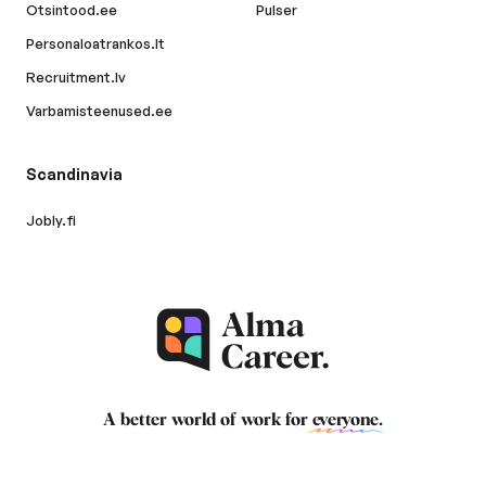
Otsintood.ee
Pulser
Personaloatrankos.lt
Recruitment.lv
Varbamisteenused.ee
Scandinavia
Jobly.fi
A better world of work for
everyone
.