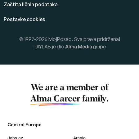
Zaštita ličnih podataka
Postavke cookies
© 1997-2026 MojPosao. Sva prava pridržana!
PAYLAB je dio
Alma Media
grupe
We are a member of
Alma Career
family.
Central Europe
Jobs.cz
Arnold