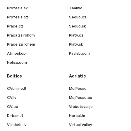
Profesia.sk
Teamio
Profesia.cz
Seduo.cz
Prace.cz
Seduo.sk
Práca za rohom
Platy.cz
Práce za rohem
Platy.sk
Atmoskop
Paylab.com
Nelisa.com
Baltics
Adriatic
CVonline.lt
MojPosao
CV.lv
MojPosao.ba
CV.ee
Vrabotuvanje
Dirbam.lt
Hercul.hr
Visidarbi.lv
Virtual Valley