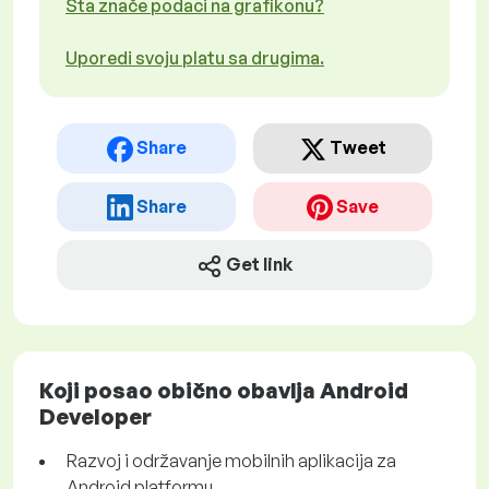
Šta znače podaci na grafikonu?
Uporedi svoju platu sa drugima.
Share
Tweet
Share
Save
Get link
Koji posao obično obavlja Android
Developer
Razvoj i održavanje mobilnih aplikacija za
Android platformu.