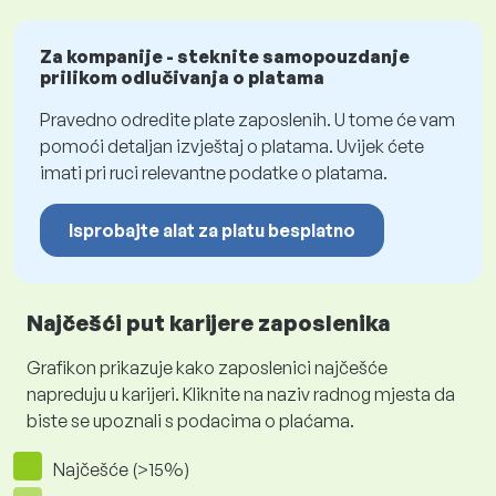
Za kompanije - steknite samopouzdanje
prilikom odlučivanja o platama
Pravedno odredite plate zaposlenih. U tome će vam
pomoći detaljan izvještaj o platama. Uvijek ćete
imati pri ruci relevantne podatke o platama.
Isprobajte alat za platu besplatno
Najčešći put karijere zaposlenika
Grafikon prikazuje kako zaposlenici najčešće
napreduju u karijeri. Kliknite na naziv radnog mjesta da
biste se upoznali s podacima o plaćama.
Najčešće (>15%)