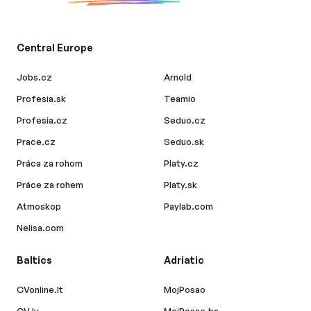
Central Europe
Jobs.cz
Arnold
Profesia.sk
Teamio
Profesia.cz
Seduo.cz
Prace.cz
Seduo.sk
Práca za rohom
Platy.cz
Práce za rohem
Platy.sk
Atmoskop
Paylab.com
Nelisa.com
Baltics
Adriatic
CVonline.lt
MojPosao