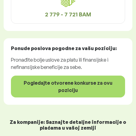
2 779 - 7 721 BAM
Ponude poslova
pogodne za vašu poziciju:
Pronađite bolje uslove za platu ili finansijske i
nefinansijske beneficije za sebe.
Pogledajte otvorene konkurse za ovu
poziciju
Za kompanije: Saznajte detaljne informacije o
plaćama u vašoj zemlji