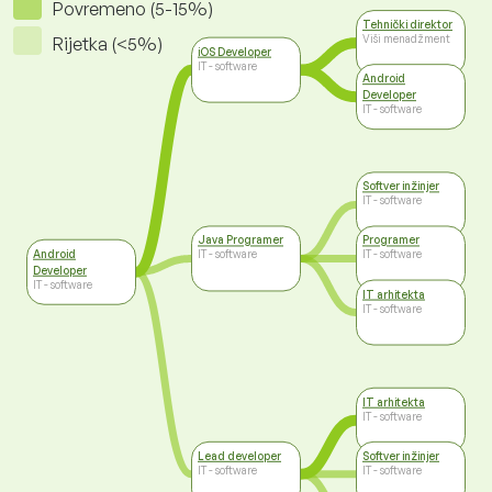
Povremeno (5-15%)
Tehnički direktor
Viši menadžment
Rijetka (<5%)
iOS Developer
IT - software
Android
Developer
IT - software
Softver inžinjer
IT - software
Java Programer
Programer
Android
IT - software
IT - software
Developer
IT - software
IT arhitekta
IT - software
IT arhitekta
IT - software
Lead developer
Softver inžinjer
IT - software
IT - software