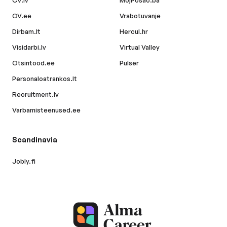
CV.lv
MojPosao.ba
CV.ee
Vrabotuvanje
Dirbam.lt
Hercul.hr
Visidarbi.lv
Virtual Valley
Otsintood.ee
Pulser
Personaloatrankos.lt
Recruitment.lv
Varbamisteenused.ee
Scandinavia
Jobly.fi