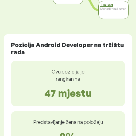
Tim lider
Menadžerski posao
Pozicija Android Developer na tržištu
rada
Ova pozicija je
rangiran na
47 mjestu
Predstavljanje žena na položaju