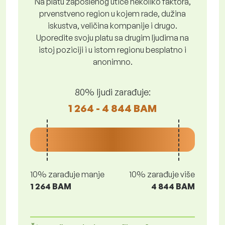
Na platu zaposlenog utiče nekoliko faktora,
prvenstveno region u kojem rade, dužina
iskustva, veličina kompanije i drugo.
Uporedite svoju platu sa drugim ljudima na
istoj poziciji i u istom regionu besplatno i
anonimno.
80% ljudi zarađuje:
1 264 - 4 844 BAM
10% zarađuje manje
10% zarađuje više
1 264 BAM
4 844 BAM