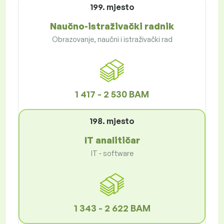
199. mjesto
Naučno-istraživački radnik
Obrazovanje, naučni i istraživački rad
1 417 - 2 530 BAM
198. mjesto
IT analitičar
IT - software
1 343 - 2 622 BAM