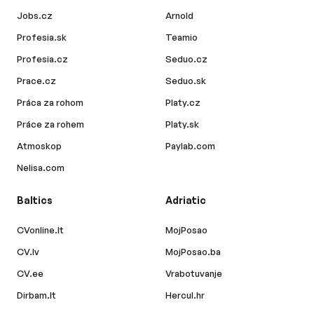
Jobs.cz
Arnold
Profesia.sk
Teamio
Profesia.cz
Seduo.cz
Prace.cz
Seduo.sk
Práca za rohom
Platy.cz
Práce za rohem
Platy.sk
Atmoskop
Paylab.com
Nelisa.com
Baltics
Adriatic
CVonline.lt
MojPosao
CV.lv
MojPosao.ba
CV.ee
Vrabotuvanje
Dirbam.lt
Hercul.hr