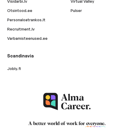
Visidarbi.lv
Virtual Valley
Otsintood.ee
Pulser
Personaloatrankos.lt
Recruitment.lv
Varbamisteenused.ee
Scandinavia
Jobly.fi
A better world of work for
everyone
.