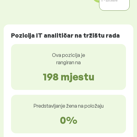
IT - software
Pozicija IT analitičar na tržištu rada
Ova pozicija je
rangiran na
198 mjestu
Predstavljanje žena na položaju
0%