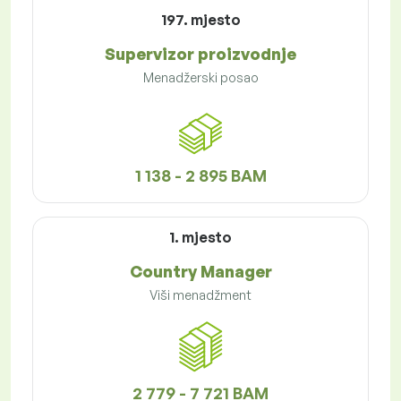
197. mjesto
Supervizor proizvodnje
Menadžerski posao
1 138 - 2 895 BAM
1. mjesto
Country Manager
Viši menadžment
2 779 - 7 721 BAM