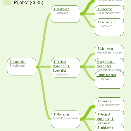
Rijetka (<5%)
IT arhitekta
IT direktor
IT - software
Viši menadžment
IT konsultant
IT - software
IT Manager
Menadžerski posao
IT analitičar
IT Project
Stariji projekt
IT - software
Manager, IT
menadžer
Menadžerski posao
Specialist
IT - software
Scrum Master
IT - software
IT direktor
Viši menadžment
IT Manager
IT Project
Menadžerski posao
Manager, IT
Specialist
IT - software
IT arhitekta