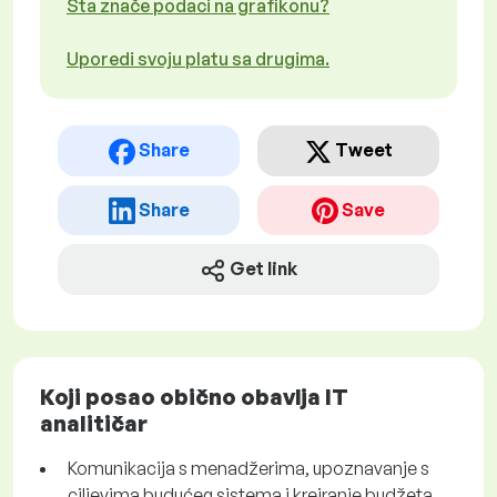
Šta znače podaci na grafikonu?
Uporedi svoju platu sa drugima.
Share
Tweet
Share
Save
Get link
Koji posao obično obavlja IT
analitičar
Komunikacija s menadžerima, upoznavanje s
ciljevima budućeg sistema i kreiranje budžeta.