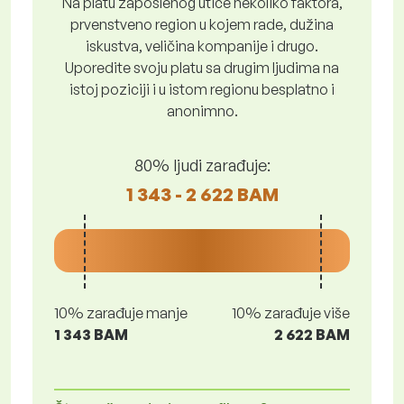
Na platu zaposlenog utiče nekoliko faktora,
prvenstveno region u kojem rade, dužina
iskustva, veličina kompanije i drugo.
Uporedite svoju platu sa drugim ljudima na
istoj poziciji i u istom regionu besplatno i
anonimno.
80% ljudi zarađuje:
1 343 - 2 622 BAM
10% zarađuje manje
10% zarađuje više
1 343 BAM
2 622 BAM